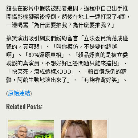
館長在影片中假裝被記者追問，過程中自己出手推
開攝影機腳架後摔倒，然後在地上一連打滾了4圈，
一邊喝罵「為什麼要推我？為什麼要推我？」
搞笑演出吸引網友們紛紛
留言
「立法委員淪落成碰
瓷的，真可悲」、「叫你模仿，不是要你超越
啊」、「87%還原真相」、「賴品妤真的是被立委
耽誤的真演員，不想好好回答問題只能來這招」、
「快笑死，滾成這樣XDDD」、「賴百億跌倒的精
髓，阿館生動地演出來了」、「有夠靠背好笑」。
(
原始連結
)
Related Posts: