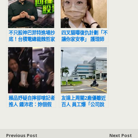
不只股神巴菲特進場抄
四叉貓曝復仇計劃「不
底！台積電總裁魏哲家
讓你家安寧」 護理師
10月也回補自家股票
張喬瑜提告求償百萬元
賴品妤疑自摔卻嗆記者
友達上周關2廠優離近
推人 鍾沛君：妳個假
百人 員工爆「公司說
摔仔，好了啦
不簽自願離職就沒優
退」
Previous Post
Next Post