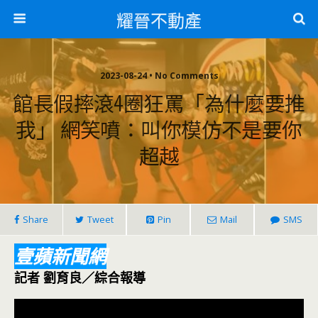
耀晉不動產
2023-08-24 • No Comments
館長假摔滾4圈狂罵「為什麼要推
我」 網笑噴：叫你模仿不是要你
超越
Share
Tweet
Pin
Mail
SMS
壹蘋新聞網
記者 劉育良／綜合報導