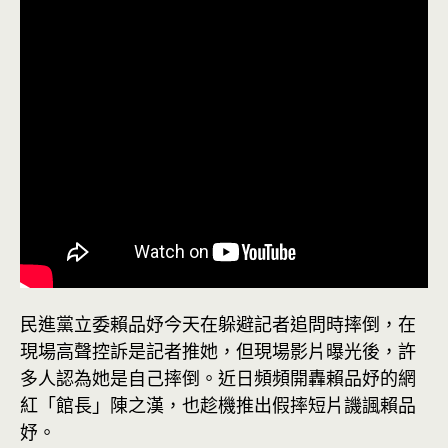
民進黨立委賴品妤今天在躲避記者追問時摔倒，在
現場高聲控訴是記者推她，但現場影片曝光後，許
多人認為她是自己摔倒。近日頻頻開轟賴品妤的網
紅「館長」陳之漢，也趁機推出假摔短片譏諷賴品
妤。