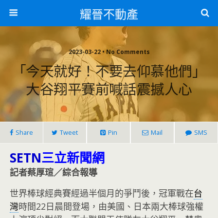
耀晉不動產
2023-03-22 • No Comments
「今天就好！不要去仰慕他們」
大谷翔平賽前喊話震撼人心
Share
Tweet
Pin
Mail
SMS
SETN
三立新聞網
記者蔡厚瑄／綜合報導
世界棒球經典賽經過半個月的爭鬥後，冠軍戰在
台
灣
時間22日晨間登場，由美國、日本兩大棒球強權