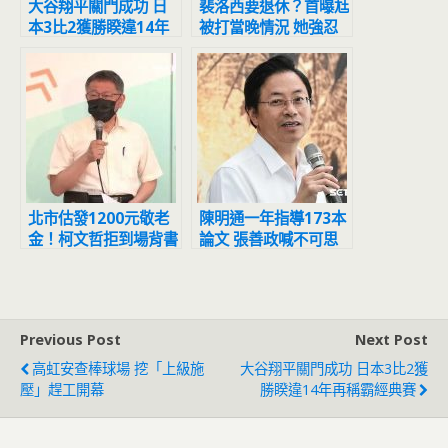
大谷翔平關門成功 日
裴洛西要退休？首曝尪
本3比2獲勝睽違14年
被打當晚情況 她強忍
再稱霸經典賽
淚水吐4字
北市估發1200元敬老
陳明通一年指導173本
金！柯文哲拒到場背書
論文 張善政喊不可思
黃珊珊代打
議：天文數字
Previous Post
Next Post
高虹安查棒球場 挖「上級施
大谷翔平關門成功 日本3比2獲
壓」趕工開幕
勝睽違14年再稱霸經典賽