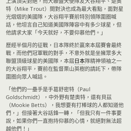
上演頂尖對絕，而大聯盟天使隊友大谷翔平、楚奧
特（Mike Trout）間對決也成為最大看點，面對星
光熠熠的美國隊，大谷翔平賽前特別領隊圍圈喊
話，他坦言自己知道美國隊陣容中有多少球星，但
他請求大家「今天就好，不要仰慕他們。」
歷經半個月的征戰，日本隊終於贏來本屆賽會最終
戰，而他們冠軍戰的對手，不意外就是坐擁眾多大
聯盟頂級球星的美國隊，本屆
日本
隊精神領袖之一
的大谷翔平，賽前在監督栗山英樹的請託下，帶隊
圍圈向眾人喊話。
「他們的一壘手是手葛舒密特（Paul
Goldschmidt），中外野有楚奧特，還有貝茲
（Mookie Betts），我想要有打棒球的人都知道他
們，」但接著大谷話鋒一轉，「但我只有一件事要
說，如果你們一直抱持仰慕的心情，就絕對無法超
越他們！」