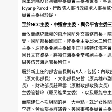
國軍退除役官兵輔導委員會主委馮世寬、客家
Icyang‧Parod、行政院人事行政總處
員會主委楊珍妮。
至於NCC主委、中選會主委、與公平會主委
而攸關總統職權的兩岸國防外交事務首長，陳
燮、國防部長邱國正、陸委會主委邱太三留任
主委、原陸委會副主委邱垂正則將轉任海基會
因具文官資格，將轉任海委會常務副主委，遺
周美伍兼海巡署長留任。
屬於新上任的部會首長則有9人，包括：內政
（原文化部長）、文化部長史哲（原
高雄
市副
長）、財政部長莊翠雲（原財政部政務次長）
主委管碧玲（原民進黨立委），以及原能會主
而陳建仁本次組閣的另一大重點，就是女性閣
李鎂、勞動部長許銘春、美國事務委員會主委