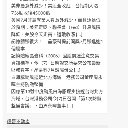
美非農意外減少！美股全收紅 台指期大漲
736點收復45000點
美國7月非農就業人數意外減少，而且遠遠低
於預期；美元走貶、聯準會（Fed）升息風險
降低，美股今天走高，道瓊收漲 […]
記憶體賺很大！ 晶豪科提前開獎7月賺進逾1
個股本
記憶體廠晶豪科（3006）因股價達注意交易
資訊標準，今（7）日應證交所要求公布最新
財務數字。晶豪科7月歸屬母公 […]
白海豚颱風逼近北方海域 港務公司董座周永
暉主持防颱整備
因應第13號中度颱風白海豚逐步接近台灣北方
海域，台灣港務公司今(7)日召開「第1次防颱
整備會議」，由周永暉董事 […]
耀晉不動產