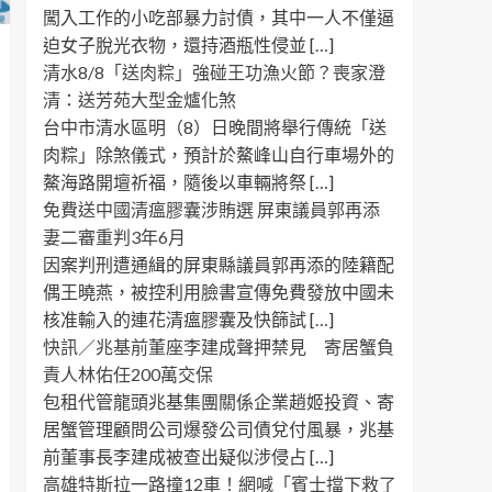
闖入工作的小吃部暴力討債，其中一人不僅逼
迫女子脫光衣物，還持酒瓶性侵並 […]
清水8/8「送肉粽」強碰王功漁火節？喪家澄
清：送芳苑大型金爐化煞
台中市清水區明（8）日晚間將舉行傳統「送
肉粽」除煞儀式，預計於鰲峰山自行車場外的
鰲海路開壇祈福，隨後以車輛將祭 […]
免費送中國清瘟膠囊涉賄選 屏東議員郭再添
妻二審重判3年6月
因案判刑遭通緝的屏東縣議員郭再添的陸籍配
偶王曉燕，被控利用臉書宣傳免費發放中國未
核准輸入的連花清瘟膠囊及快篩試 […]
快訊／兆基前董座李建成聲押禁見 寄居蟹負
責人林佑任200萬交保
包租代管龍頭兆基集團關係企業趙姬投資、寄
居蟹管理顧問公司爆發公司債兌付風暴，兆基
前董事長李建成被查出疑似涉侵占 […]
高雄特斯拉一路撞12車！網喊「賓士擋下救了