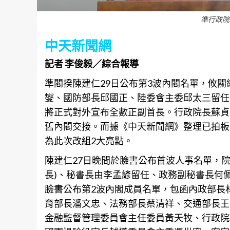
準行政院
中天新聞網
記者 李俊毅／綜合報導
準閣揆陳建仁29日公布第3波內閣名單，攸
燮、國防部長邱國正、陸委會主委邱太三留任
將正式對外宣布全數正副首長。行政院長蘇貞昌
舊內閣交接。而據《中天新聞網》整理已拍板
為此次改組2大亮點。
陳建仁27日晚間於臉書公布首波人事名單，
長)、秘書長由李孟諺留任、政務副秘書長何
臉書公布第2波內閣成員名單，包函內政部長
育部長潘文忠、法務部長蔡清祥、交通部長王
金融監督管理委員會主任委員黃天牧、行政院