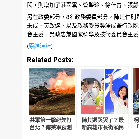
閣，則增加了莊翠雲、管碧玲、徐佳青、張靜
另在政委部分，8名政務委員部分，陳建仁則
秉成、黃致達，以及政務委員吳澤成兼行政院
會主委、吳政忠兼國家科學及技術委員會主委
(
原始連結
)
Related Posts:
共軍第一擊必先打
陳其邁哭哭了？最
柯
台北？傳美軍預測
新高雄市長街頭民
「
2025台海開戰！邱
調出爐 柯志恩輾壓
了