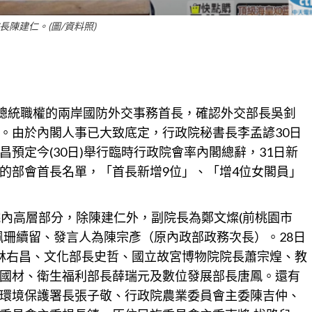
長陳建仁。(圖/資料照)
關總統職權的兩岸國防外交事務首長，確認外交部長吳釗
。由於內閣人事已大致底定，行政院秘書長李孟諺30日
預定今(30日)舉行臨時行政院會率內閣總辭，31日新
的部會首長名單，「首長新增9位」、「增4位女閣員」
院內高層部分，除陳建仁外，副院長為鄭文燦(前
桃園
市
佩珊續留、發言人為陳宗彥（原內政部政務次長）。28日
林右昌、文化部長史哲、國立故宮博物院院長蕭宗煌、教
國材、衛生福利部長薛瑞元及數位發展部長唐鳳。還有
環境保護署長張子敬、行政院農業委員會主委陳吉仲、