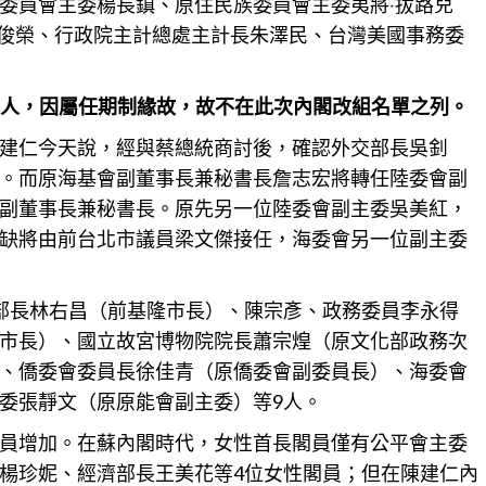
委員會主委楊長鎮、原住民族委員會主委夷將‧拔路兒
人事長蘇俊榮、行政院主計總處主計長朱澤民、台灣美國事務委
三人，因屬任期制緣故，故不在此次內閣改組名單之列。
建仁今天說，經與蔡總統商討後，確認外交部長吳釗
。而原海基會副董事長兼秘書長詹志宏將轉任陸委會副
副董事長兼秘書長。原先另一位陸委會副主委吳美紅，
缺將由前台北市議員梁文傑接任，海委會另一位副主委
部長林右昌（前
基隆
市長）、陳宗彥、政務委員李永得
市長）、國立故宮博物院院長蕭宗煌（原文化部政務次
、僑委會委員長徐佳青（原僑委會副委員長）、海委會
委張靜文（原原能會副主委）等9人。
員增加。在蘇內閣時代，女性首長閣員僅有公平會主委
楊珍妮、經濟部長王美花等4位女性閣員；但在陳建仁內