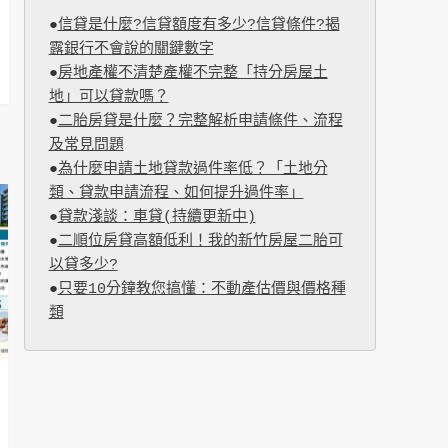
●
信貸是什麼?信貸額度有多少?信貸條件?揭
露銀行不會說的關鍵數字
●
房地產權不清楚產權不完整「持分房屋土
地」可以貸款嗎？
●
二胎房貸是什麼？完整解析申請條件、流程
及常見問題
●
為什麼申請土地貸款過件率低？「土地分
類、貸款申請流程、如何提升過件率」
●
貸款淺談：車貸(持續更新中)
●
二順位房貸高額低利！我的新竹房屋二胎可
以貸多少?
●
只要10分鐘教您搞懂：不動產估價與價格種
類