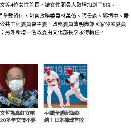
文等4位女性首長，讓女性閣員人數增加到了8位。
是全數留任，包含政務委員林萬億、張景森、鄧振中、羅
公共工程委員會主委、政務委員龔明鑫兼國家發展委員
；另外新增一名政委由
文化
部長李永得轉任。
文哲為高虹安嗆
44戰全勝紀錄終
20多年交情不要
結！日本棒球首敗
？」 柯建銘妙回
大陸 日網友傻眼：