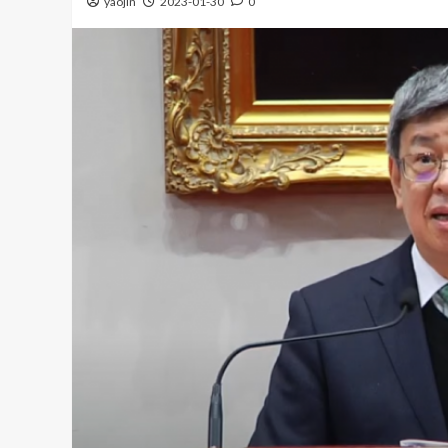
yaojin
2023-01-30
0