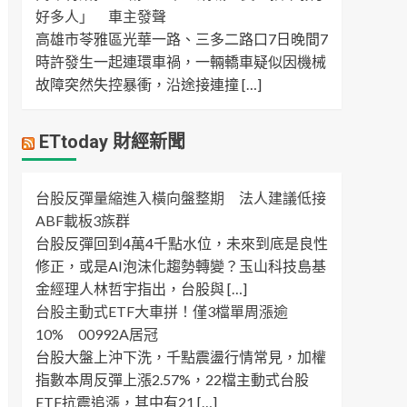
好多人」 車主發聲
高雄市苓雅區光華一路、三多二路口7日晚間7
時許發生一起連環車禍，一輛轎車疑似因機械
故障突然失控暴衝，沿途接連撞 […]
ETtoday 財經新聞
台股反彈量縮進入橫向盤整期 法人建議低接
ABF載板3族群
台股反彈回到4萬4千點水位，未來到底是良性
修正，或是AI泡沫化趨勢轉變？玉山科技島基
金經理人林哲宇指出，台股與 […]
台股主動式ETF大車拼！僅3檔單周漲逾
10% 00992A居冠
台股大盤上沖下洗，千點震盪行情常見，加權
指數本周反彈上漲2.57%，22檔主動式台股
ETF抗震追漲，其中有21 […]