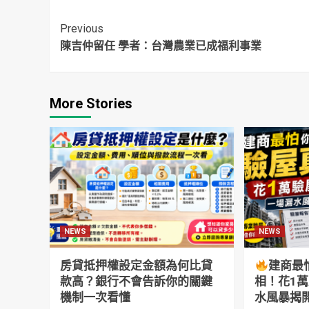
國正回應了
所有人
「
悲
Continue
Previous
陳吉仲留任 學者：台灣農業已成福利事業
Reading
More Stories
NEWS
NEWS
房貸抵押權設定金額為何比貸
建商最
款高？銀行不會告訴你的關鍵
相！花1
機制一次看懂
水風暴揭