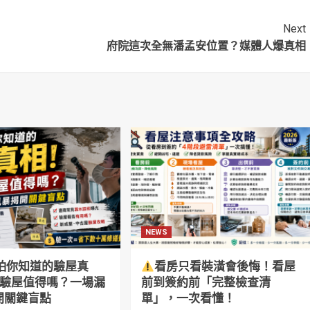
阿彌陀佛 我佛慈
很大的恥辱
」
Next
府院這次全無潘孟安位置？媒體人爆真相
NEWS
怕你知道的驗屋真
看房只看裝潢會後悔！看屋
萬驗屋值得嗎？一場漏
前到簽約前「完整檢查清
開關鍵盲點
單」，一次看懂！