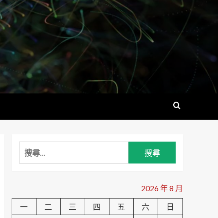
搜
尋
關
鍵
2026 年 8 月
字:
一
二
三
四
五
六
日