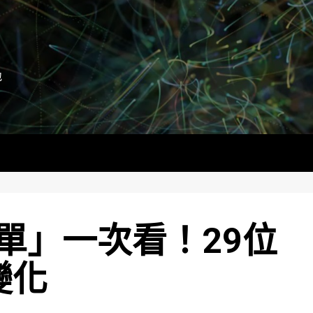
地
單」一次看！29位
變化