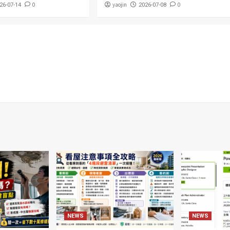
0
yaojin
0
26-07-14
2026-07-08
NEWS
NEWS