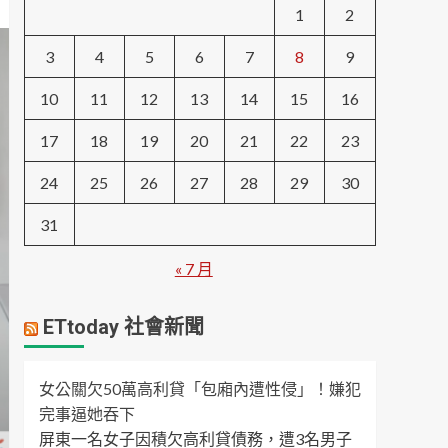
1
2
3
4
5
6
7
8
9
10
11
12
13
14
15
16
17
18
19
20
21
22
23
24
25
26
27
28
29
30
31
« 7 月
ETtoday 社會新聞
女公關欠50萬高利貸「包廂內遭性侵」！嫌犯
完事逼她吞下
屏東一名女子因積欠高利貸債務，遭3名男子