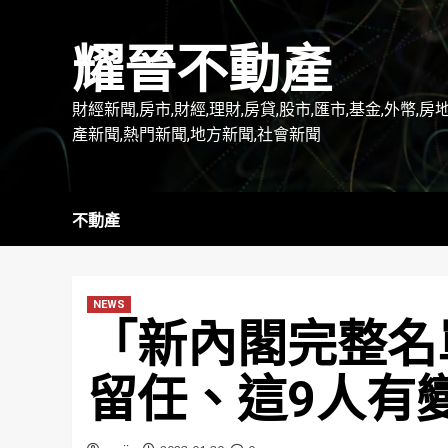
Skip
to
耀晉不動產
content
財經新聞,房市,財經,理財,房貸,股市,匯市,基金,外幣,房
產新聞,熱門新聞,地方新聞,社會新聞
不動產
NEWS
「新內閣完整名
留任、這9人有