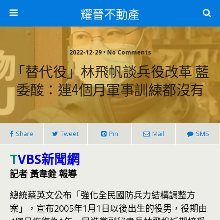
耀晉不動產
2022-12-29 • No Comments
「替代役」林飛帆談兵役改革 藍
委酸：連4個月軍事訓練都沒有
Share
Tweet
Pin
Mail
SMS
T
VBS新聞網
記者 黃韋銓 報導
總統蔡英文公布「強化全民國防兵力結構調整方
案」，宣布2005年1月1日以後出生的役男，役期由