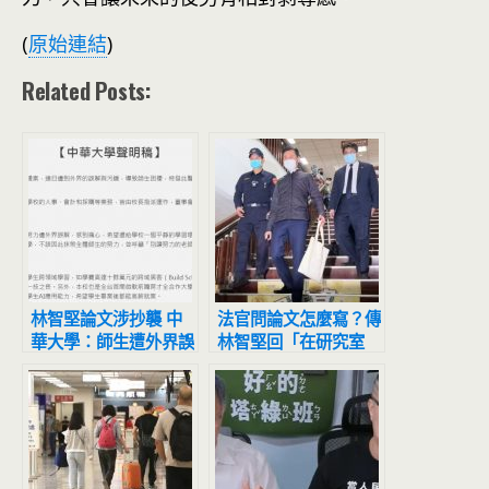
(
原始連結
)
Related Posts:
林智堅論文涉抄襲 中
法官問論文怎麼寫？傳
華大學：師生遭外界誤
林智堅回「在研究室
解感到痛心
寫」掀鄉民炸鍋