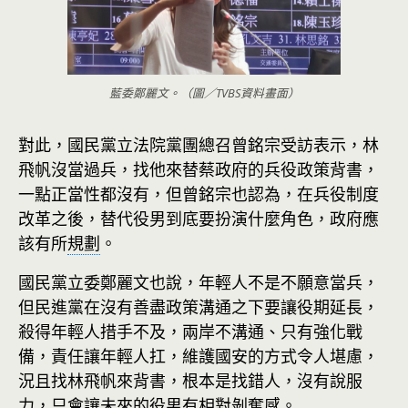
藍委鄭麗文。（圖／TVBS資料畫面）
對此，國民黨立法院黨團總召曾銘宗受訪表示，林
飛帆沒當過兵，找他來替蔡政府的兵役政策背書，
一點正當性都沒有，但曾銘宗也認為，在兵役制度
改革之後，替代役男到底要扮演什麼角色，政府應
該有所
規劃
。
國民黨立委鄭麗文也說，年輕人不是不願意當兵，
但民進黨在沒有善盡政策溝通之下要讓役期延長，
殺得年輕人措手不及，兩岸不溝通、只有強化戰
備，責任讓年輕人扛，維護國安的方式令人堪慮，
況且找林飛帆來背書，根本是找錯人，沒有說服
力，只會讓未來的役男有相對剝奪感。