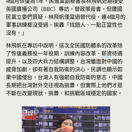
4個月恢復為1年，民進黨副秘書長林飛帆近期接受
英國廣播公司（BBC）專訪，替政策背書，但遭國
民黨立委們質疑，林飛帆僅當過替代役，連4個月的
軍事訓練都沒受過，挨轟「找錯人、一點正當性也
沒有。」
林飛帆在專訪中說明，這次全民國防體系的改革除
了恢復義務役一年役期、訓練內容改革、
薪資
待遇
提升，以及四大兵力結構調整，台灣雖面對中國的
威脅加劇，卻有著自我防衛的決心，民調也顯示如
果中國侵台，台灣人有強韌自我防衛的意志，中國
長期把台灣對外交往視為挑釁，但實際上他們才是
不斷在改變現狀，挑釁、和挑戰區域穩定的國家。