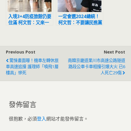
入境3+4防疫旅館仍要
一定會選2024總統！
住滿 柯文哲：又來一
柯文哲：不要讓民進黨
個白癡政策
太好選
Previous Post
Next Post
驚悚畫面曝！機車左轉休旅
南韓京畿道果川市高速公路隧道
車高速追撞 護理師「噴飛1層
路段公車卡車相撞引爆大火 已6
樓高」慘死
人死亡29傷
發佈留言
很抱歉，必須
登入
網站才能發佈留言。