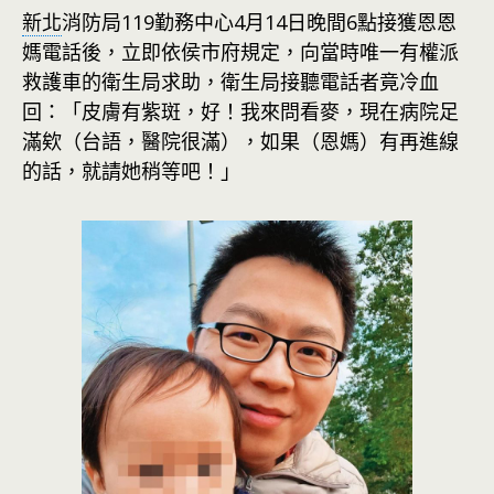
新北
消防局119勤務中心4月14日晚間6點接獲恩恩
媽電話後，立即依侯市府規定，向當時唯一有權派
救護車的衛生局求助，衛生局接聽電話者竟冷血
回：「皮膚有紫斑，好！我來問看麥，現在病院足
滿欸（台語，醫院很滿），如果（恩媽）有再進線
的話，就請她稍等吧！」