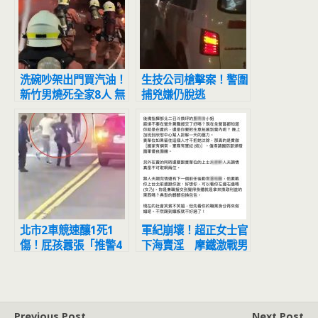
洗碗吵架出門買汽油！
生技公司槍擊案！警圍
新竹男燒死全家8人 無
捕兇嫌仍脫逃
表情留現場看
北市2車競速釀1死1
軍紀崩壞！超正女士官
傷！屁孩囂張「推警4
下海賣淫 摩鐵激戰男
次又搶警槍」中槍倒地
客嬌嗔「要戴套套」
打滾秒變孬
Previous Post
Next Post