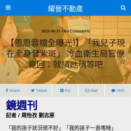
耀晉不動產
2022-06-21 • No Comments
【恩恩音檔全曝光1】「我兒子現
在全身發紫斑」 冷血衛生局官僚
竟回：就請她稍等吧
Share
Tweet
Pin
Mail
SMS
鏡週刊
記者 / 周怡孜 劉志原
「我的孩子狀況很不好」「我的孩子一直嗜睡」