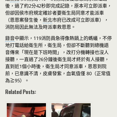
後，過了約2分42秒即完成記錄，原本可立即派車，
但卻因侯市府規定確診者要衛生局同意才能派車
（恩恩案發生後，
新北
市府已改成可立即派車），
消防局因此無法及時派車救恩恩。
錄音
中顯示，119消防員急得像熱鍋上的螞蟻，不停
地打電話給衛生所，衛生局，但卻不斷聽到總機語
音傳來「現在是下班時間」，改打分機轉接也沒人
接聽，一直過了26分鐘後衛生局才終於有人接聽，
直到近1個小時後，衛生局才同意派車，恩恩到院
前，已意識不清，皮膚發紫，血氧值僅 80（正常值
為≧95）。
Related Posts: