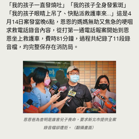
「我的孩子一直發燒吐」「我的孩子全身發紫斑」
「我的孩子眼睛上吊了、快點派救護車來…」這是4
月14日案發當晚6點，恩恩的媽媽無助又焦急的哽咽
求救電話錄音內容，從打第一通電話報案開始到恩
恩坐上救護車，費時81分鐘，過程共紀錄了11段錄
音檔，均完整保存在消防局。
恩恩爸為查明是誰害兒子喪命，要求新北市提供全案
錄音檔卻遭拒。（翻攝畫面）