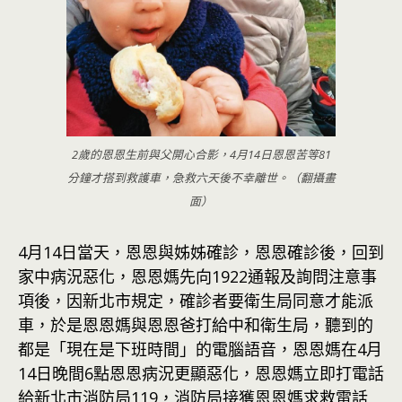
2歲的恩恩生前與父開心合影，4月14日恩恩苦等81
分鐘才搭到救護車，急救六天後不幸離世。（翻攝畫
面）
4月14日當天，恩恩與姊姊確診，恩恩確診後，回到
家中病況惡化，恩恩媽先向1922通報及詢問注意事
項後，因新北市規定，確診者要衛生局同意才能派
車，於是恩恩媽與恩恩爸打給中和衛生局，聽到的
都是「現在是下班時間」的電腦語音，恩恩媽在4月
14日晚間6點恩恩病況更顯惡化，恩恩媽立即打電話
給
新北
市消防局119，消防局接獲恩恩媽求救電話