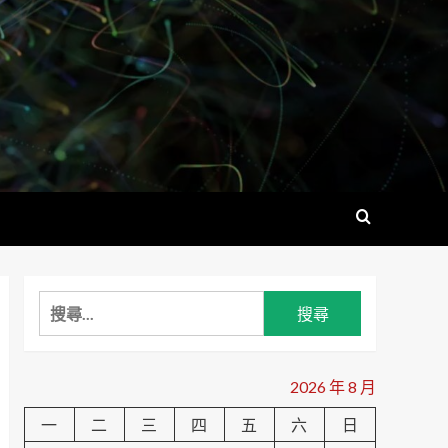
搜
尋
關
鍵
2026 年 8 月
字:
一
二
三
四
五
六
日