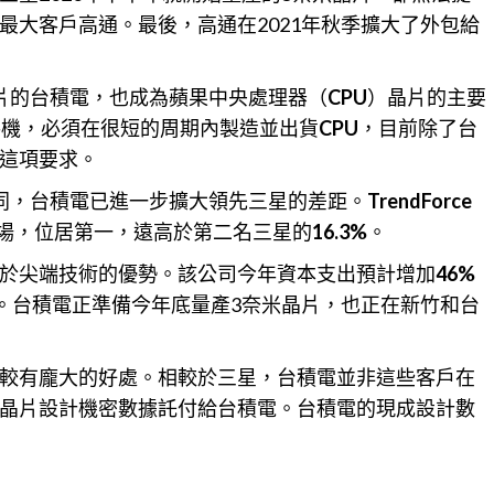
最大客戶高通。最後，高通在2021年秋季擴大了外包給
片的台積電，也成為蘋果中央處理器（
CPU
）晶片的主要
手機，必須在很短的周期內製造並出貨
CPU
，目前除了台
這項要求。
同，台積電已進一步擴大領先三星的差距。
TrendForce
場，位居第一，遠高於第二名三星的
16.3%
。
於尖端技術的優勢。該公司今年資本支出預計增加
46%
。台積電正準備今年底量產3奈米晶片，也正在新竹和台
較有龐大的好處。相較於
三星
，台積電並非這些客戶在
晶片設計機密數據託付給台積電。台積電的現成設計數