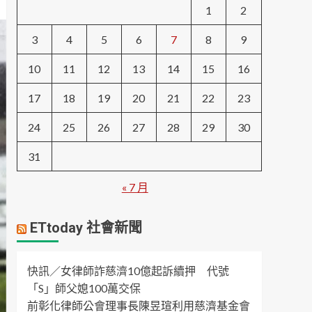
1
2
3
4
5
6
7
8
9
10
11
12
13
14
15
16
17
18
19
20
21
22
23
24
25
26
27
28
29
30
31
« 7 月
ETtoday 社會新聞
快訊／女律師詐慈濟10億起訴續押 代號
「S」師父媳100萬交保
前彰化律師公會理事長陳昱瑄利用慈濟基金會