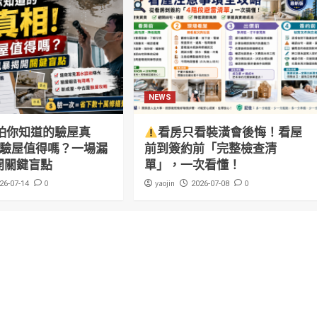
NEWS
怕你知道的驗屋真
看房只看裝潢會後悔！看屋
萬驗屋值得嗎？一場漏
前到簽約前「完整檢查清
開關鍵盲點
單」，一次看懂！
0
yaojin
0
26-07-14
2026-07-08