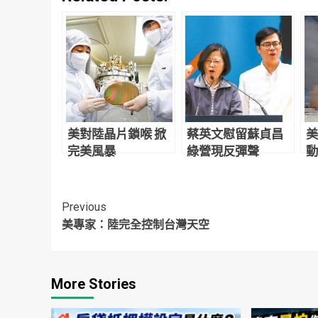
美對陸晶片鎖喉 掀
蔡英文慰留蘇貞昌
美
完美風暴
綠營現反彈聲
動
起
飛
Continue
Previous
美專家：陸完全控制台灣天空
Reading
More Stories