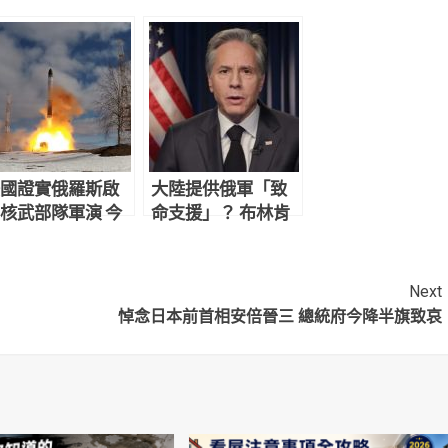
國證實俄羅斯啟
大陸提供俄軍「致
核武部隊軍演 今
命支援」？ 布林肯
試射具核子能力
警告恐造成嚴重問
彈
題
Next
悼念日本前首相安倍晉三 總統府今降半旗致哀