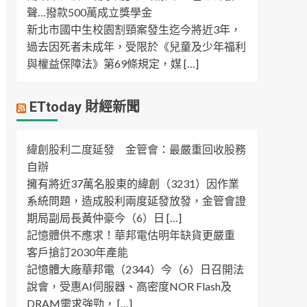
聲…撥款500萬成立獎學金
新北市國中生校園割頸案發生迄今將近3年，
過去因死者未成年，受限於《兒童及少年福利
與權益保障法》第69條規定，媒 […]
ETtoday 財經新聞
緯創股利二度延發 金管會：最嚴重回收股務
自辦
擁有將近37萬名股東的緯創（3231）因作業
系統問題，造成股利兩度延發放發，金管會證
期局副局長黃仲豪今（6）日 […]
記憶體供不應求！華邦電估明年缺貨更嚴重
客戶搶訂2030年產能
記憶體大廠華邦電（2344）今（6）日召開法
說會，受惠AI伺服器、高密度NOR Flash及
DRAM需求強勁， […]