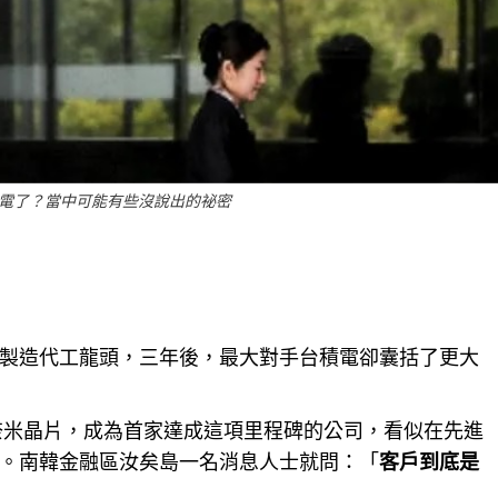
電了？當中可能有些沒說出的祕密
製造代工龍頭，三年後，最大對手台積電卻囊括了更大
3奈米晶片，成為首家達成這項里程碑的公司，看似在先進
。南韓金融區汝矣島一名消息人士就問：「
客戶到底是