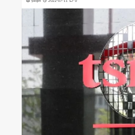
yaojin
2022-07-11
0