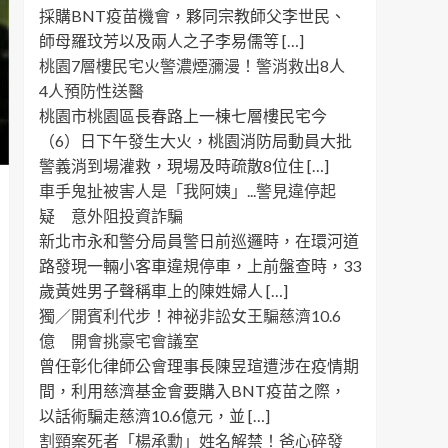
採購BNT疫苗機會，夥同宗教師父李世民、
師母羅玟芳以及兩人之子李易儒等 […]
桃園7層樓民宅火警濃煙瀰漫！警消救出8人
4人預防性送醫
桃園市桃園區長春路上一棟七層樓民宅今
（6）日下午發生大火，桃園消防局動員大批
警義消到場灌救，現場及時疏散8位住 […]
車手鬼扯被害人是「我阿姨」...警見違停起
疑 意外阻投資詐騙
新北市永和警分局員警日前巡邏時，在環河道
路發現一輛小客車違規停車，上前盤查時，33
歲黃姓男子聲稱車上的陳姓婦人 […]
獨／開賓利代步！神祕非訟女王騙慈濟10.6
億 開會挑豪宅會議室
曾任彰化律師公會理事長陳昱瑄遭涉在疫情期
間，利用慈濟基金會要購入BNT疫苗之際，
以話術騙走慈濟10.6億元，並 […]
割頸案死者「楊承勳」姓名解禁！爸心碎發