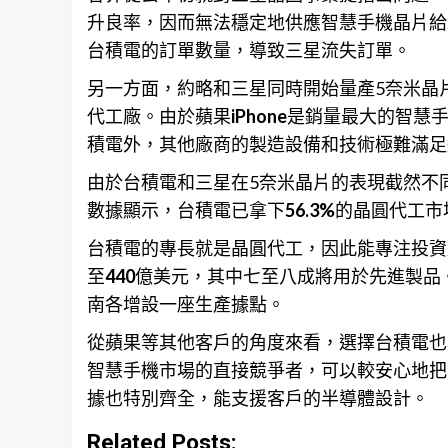
升良率，因而無法穩定地供應智慧手機晶片給
台積電的訂單數量，導致三星流失訂單。
另一方面，約略和三星同時開始量產5奈米晶
代工廠。由於蘋果
iPhone
是銷量最大的智慧
積電外，其他廠商的製造設備和技術極難滿足
由於台積電和三星在5奈米晶片的表現截然不
數據顯示，台積電已拿下
56.3%
的晶圓代工市
台積電的專長就是晶圓代工，因此能專注投資
至
440
億美元，其中七至八成將用於先進製品
南各增設一座生產據點。
從蘋果等其他客戶的角度來看，選擇台積電也
智慧手機市場的直接競爭者，可以較安心地把
據也特別齊全，能支援客戶的半導體設計。
Related Posts: