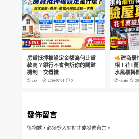
NEWS
NEWS
房貸抵押權設定金額為何比貸
建商最
款高？銀行不會告訴你的關鍵
相！花1
機制一次看懂
水風暴揭
yaojin
0
yaojin
2026-07-31
20
發佈留言
很抱歉，必須
登入
網站才能發佈留言。