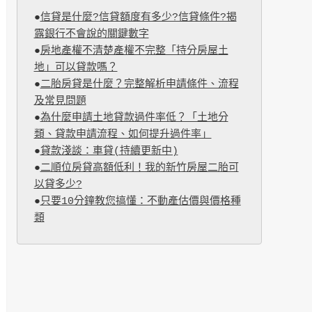
●
信貸是什麼?信貸額度有多少?信貸條件?揭
露銀行不會說的關鍵數字
●
房地產權不清楚產權不完整「持分房屋土
地」可以貸款嗎？
●
二胎房貸是什麼？完整解析申請條件、流程
及常見問題
●
為什麼申請土地貸款過件率低？「土地分
類、貸款申請流程、如何提升過件率」
●
貸款淺談：車貸(持續更新中)
●
二順位房貸高額低利！我的新竹房屋二胎可
以貸多少?
●
只要10分鐘教您搞懂：不動產估價與價格種
類