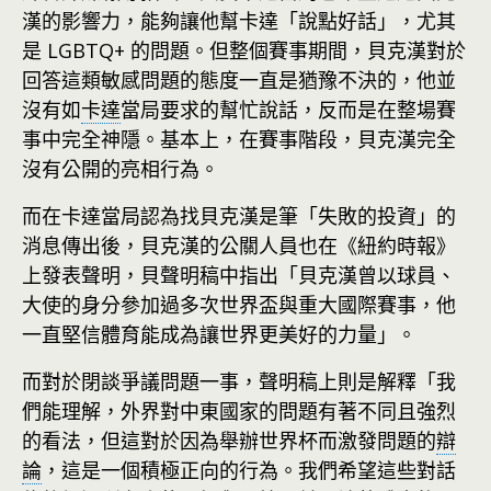
漢的影響力，能夠讓他幫卡達「說點好話」，尤其
是 LGBTQ+ 的問題。但整個賽事期間，貝克漢對於
回答這類敏感問題的態度一直是猶豫不決的，他並
沒有如
卡達
當局要求的幫忙說話，反而是在整場賽
事中完全神隱。基本上，在賽事階段，貝克漢完全
沒有公開的亮相行為。
而在卡達當局認為找貝克漢是筆「失敗的投資」的
消息傳出後，貝克漢的公關人員也在《紐約時報》
上發表聲明，貝聲明稿中指出「貝克漢曾以球員、
大使的身分參加過多次世界盃與重大國際賽事，他
一直堅信體育能成為讓世界更美好的力量」。
而對於閉談爭議問題一事，聲明稿上則是解釋「我
們能理解，外界對中東國家的問題有著不同且強烈
的看法，但這對於因為舉辦世界杯而激發問題的
辯
論
，這是一個積極正向的行為。我們希望這些對話