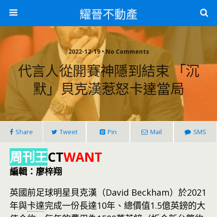
耀晉不動產
2022-12-19 • No Comments
代言人從開賽神隱到結束 「沉
默」貝克漢惹怒卡達當局
Share
Tweet
Pin
Mail
SMS
周刊王
CT
WANT
編輯：廖梓翔
英國前足球明星貝克漢（David Beckham）於2021
年與
卡達
完成一份長達10年、總價值1.5億英鎊的大