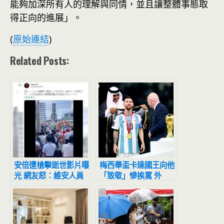
能夠加深所有人的理解與同情，並且讓整體事態取
得正向的進展」。
(
原始連結
)
Related Posts:
安倍遭槍擊逝世影片曝
梅西舉盃卡達國王向他
光 網友怒：維安人員
「致敬」慘挨罵 外
到底在幹嘛？
媒：毀了最偉大時刻