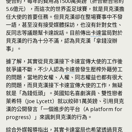
使合約，每年的費用為1500萬英鎊（折合新台幣約
5.6億元），而這次的世界盃足球賽，就是貝克漢擔
任大使的首要任務。但貝克漢卻在整場賽事中不發
一語，甚至沒有接受媒體採訪，也沒有針對女性、
反同志等議題幫卡達說話。目前傳出
卡達
當局對於
貝克漢的行為十分不滿，認為貝克漢「拿錢沒辦
事」。
據了解，其實從貝克漢接下卡達宣傳大使的工作後
就爭議不斷，不少人認為
卡達
曾發生壓榨外籍勞工
的問題，當地的女權、人權、同志權益也都有很大
的問題，而貝克漢接下卡達宣傳大使的工作，無疑
就是「為錢低頭」。英國知名喜劇演員、雙性戀者
萊希特（Joe Lycett）就以絞碎1萬英鎊、引用貝克
漢的公開發言「一個進步的平台（A platform for
progress）」來諷刺貝克漢的行為。
綜合外媒報導指出，其實卡達當局也希望透過貝克