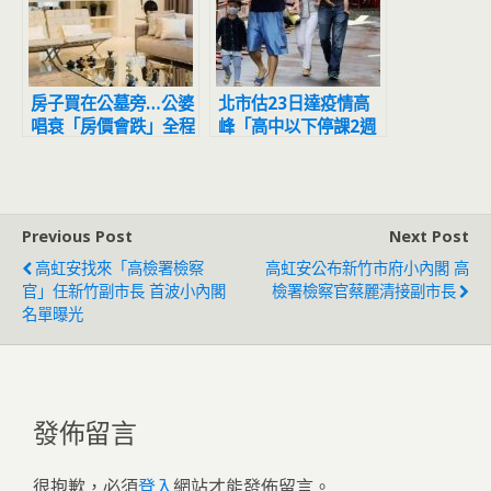
房子買在公墓旁…公婆
北市估23日達疫情高
唱衰「房價會跌」全程
峰「高中以下停課2週
擺臭臉 人妻怒噴：等
避難？」 雙北回應了
到都買不起
Previous Post
Next Post
高虹安找來「高檢署檢察
高虹安公布新竹市府小內閣 高
官」任新竹副市長 首波小內閣
檢署檢察官蔡麗清接副市長
名單曝光
發佈留言
很抱歉，必須
登入
網站才能發佈留言。