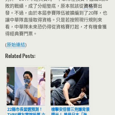
敗的戰績，成了分組墊底，原本就該從
資格
賽出
發。不過，由於本屆參賽隊伍被擴編到了20隊，也
讓中華隊直接取得資格。只是若按照現行規則來
看，中華隊未來恐仍得從資格賽打起，才有機會獲
得經典賽門票。
(
原始連結
)
Related Posts:
22縣市長當選預測！
槍擊安倍晉三兇嫌背景
TVBS網友雲端投票 六
曝光！ 曾是日本「海