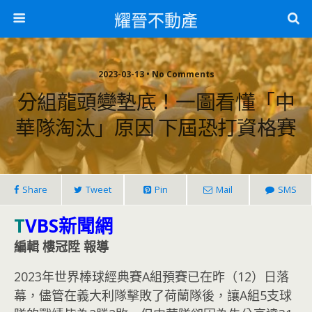
耀晉不動產
2023-03-13 • No Comments
分組龍頭變墊底！一圖看懂「中
華隊淘汰」原因 下屆恐打資格賽
Share
Tweet
Pin
Mail
SMS
T
VBS新聞網
編輯 樓冠陞 報導
2023年世界棒球經典賽A組預賽已在昨（12）日落
幕，儘管在義大利隊擊敗了荷蘭隊後，讓A組5支球