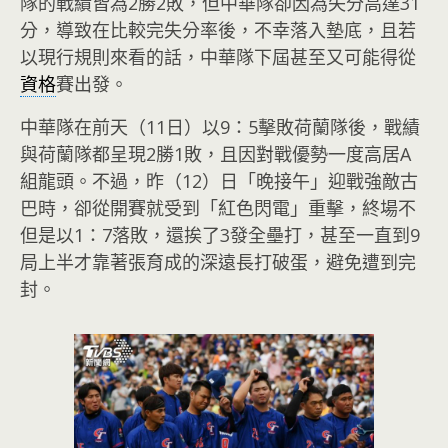
隊的戰績皆為2勝2敗，但中華隊卻因為失分高達31
分，導致在比較完失分率後，不幸落入墊底，且若
以現行規則來看的話，中華隊下屆甚至又可能得從
資格
賽出發。
中華隊在前天（11日）以9：5擊敗荷蘭隊後，戰績
與荷蘭隊都呈現2勝1敗，且因對戰優勢一度高居A
組龍頭。不過，昨（12）日「晚接午」迎戰強敵古
巴時，卻從開賽就受到「紅色閃電」重擊，終場不
但是以1：7落敗，還挨了3發全壘打，甚至一直到9
局上半才靠著張育成的深遠長打破蛋，避免遭到完
封。