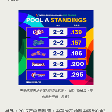
中華隊的失分率在A組敬陪末座。（圖／翻攝自「悍
創運動行銷」臉書）
另外，2017年經典賽時，中華隊在預賽中繳出0勝3