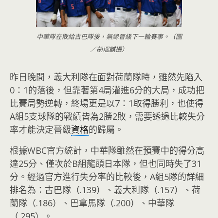
中華隊在敗給古巴隊後，無緣晉級下一輪賽事。（圖
／胡瑞麒攝）
昨日晚間，義大利隊在面對荷蘭隊時，雖然先陷入
0：1的落後，但靠著第4局灌進6分的大局，成功把
比賽局勢逆轉，終場更是以7：1取得勝利，也使得
A組5支球隊的戰績皆為2勝2敗，需要透過比較失分
率才能決定晉級
資格
的歸屬。
根據WBC官方統計，中華隊雖然在預賽中的得分高
達25分、僅次於B組龍頭日本隊，但也同時失了31
分。經過官方進行失分率的比較後，A組5隊的詳細
排名為：古巴隊（.139）、義大利隊（.157）、荷
蘭隊（.186）、巴拿馬隊（.200）、中華隊
（.295）。