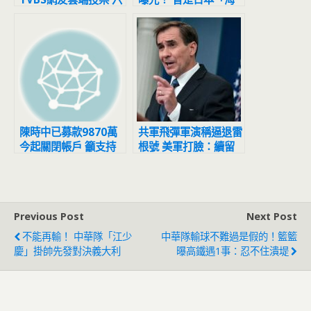
都勝者曝光
上自衛隊員」
陳時中已募款9870萬
共軍飛彈軍演稱逼退雷
今起關閉帳戶 籲支持
根號 美軍打臉：續留
者固票、催票
台灣周邊海域保衛
Previous Post
Next Post
不能再輸！ 中華隊「江少
中華隊輸球不難過是假的！籃籃
慶」掛帥先發對決義大利
曝高鐵遇1事：忍不住潰堤