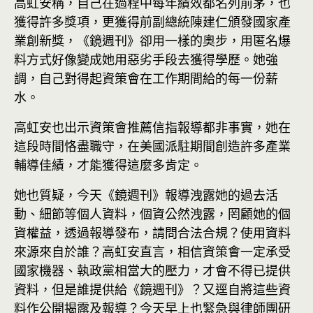
高虹安稱，自己在過程中每年績效都名列前茅，也
獲得許多獎項，更獲得前副總統陳建仁頒發國家產
業創新獎，《鏡週刊》卻用一樣的奧步，用匿名爆
料方式好像變成她用惡劣手段去獲得學歷。她強
調，自己對得起資策會在工作期間給的每一份薪
水。
高虹安也出示資策會推薦信指報導都非事實，她在
這段時間恪盡職守，在美國派駐期間創造許多產業
輔導佳績，才能獲得這麼多肯定。
她也質疑，今天《鏡週刊》報導洩露她的過去活
動、細節等個人資料，個資公然洩露，罔顧她的個
資權益，透過報導發布，請問合法合規？使用資料
來源來自於誰？高虹安直言，相信資策會一定承受
國家機器、執政黨相當大的壓力，才會不得已提供
資料，但是誰提供給《鏡週刊》？又逕自將這些資
料作公開揭露及報導？今天早上也緊急與律師團研