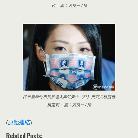
刊。 圖：張良一 / 攝
民眾黨新竹市長參選人高虹安今（27）天到北檢提告
鏡週刊。 圖：張良一 / 攝
(
原始連結
)
Related Posts: