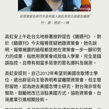
民眾黨提名新竹市長參選人高虹安到北檢提告鏡週
刊。 圖：張良一 / 攝
高虹安上午赴台北地檢署按鈴提告《鏡週刊》，對
於《鏡週刊》今天報導質疑她蹭資策會，她先說
明，報導揭露的過程都是她在資策會一步一腳印努
力的成果，指她用資策會成就個人學業，完全是錯
誤指控，且帶有相當多惡意的匿名爆料及揣測。
高虹安提到，自己2012年希望到美國攻取博士學
位，遞出辭呈向主管表明希望離開資策會，但主管
慰留她，認為她去美國念博士研究，對台灣非常有
幫助，鼓勵她改已派駐美國方式，協助資策會、台
灣產業引進相關技術。