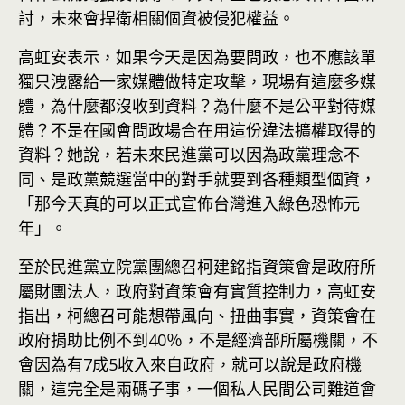
討，未來會捍衛相關個資被侵犯權益。
高虹安表示，如果今天是因為要問政，也不應該單
獨只洩露給一家媒體做特定攻擊，現場有這麼多媒
體，為什麼都沒收到資料？為什麼不是公平對待媒
體？不是在國會問政場合在用這份違法擴權取得的
資料？她說，若未來民進黨可以因為政黨理念不
同、是政黨競選當中的對手就要到各種類型個資，
「那今天真的可以正式宣佈台灣進入綠色恐怖元
年」。
至於民進黨立院黨團總召柯建銘指資策會是政府所
屬財團法人，政府對資策會有實質控制力，高虹安
指出，柯總召可能想帶風向、扭曲事實，資策會在
政府捐助比例不到40％，不是經濟部所屬機關，不
會因為有7成5收入來自政府，就可以說是政府機
關，這完全是兩碼子事，一個私人民間公司難道會