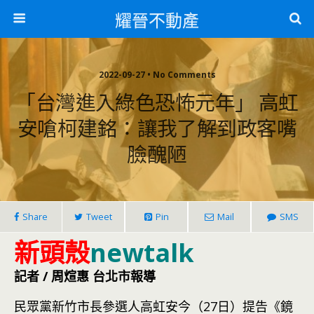
耀晉不動產
2022-09-27 • No Comments
「台灣進入綠色恐怖元年」 高虹
安嗆柯建銘：讓我了解到政客嘴
臉醜陋
Share
Tweet
Pin
Mail
SMS
新頭殼
newtalk
記者 / 周煊惠 台北市報導
民眾黨新竹市長參選人高虹安今（27日）提告《鏡