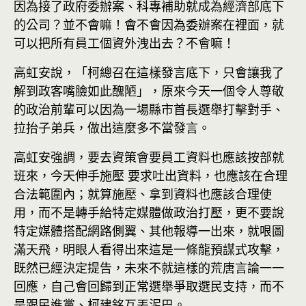
因為接了政府委辦案、科專補助就成為經濟部底下
的公司？並不會嘛！會不會因為委辦案在裡面，就
可以把所有員工個資外洩出去？不會嘛！
高虹安說，「柯總召在這樣發言底下，只會讓我了
解到政客嘴臉如此醜陋」，原來今天一個令人尊敬
的政治前輩可以因為一場縣市首長選舉打擊對手、
拉抬子弟兵，做出這麼多不當發言。
高虹安強調，要去資策會要員工資料也應該按部就
班來，今天伸手施壓 要求吐出資料，也應該在合理
合法範圍內；就算施壓、拿到資料也應該合理使
用，而不是轉手給特定媒體做政治打壓，更不要說
特定媒體搭配網路側翼、其他報導一出來，就哏圖
滿天飛，明眼人看得出來這是一條龍預謀式攻擊，
既然已經決定提告，未來不就這樣的荒唐言論一一
回應，自己會回歸到正常選舉爭取選民支持，而不
是跟民進黨、柯建銘互丟泥巴。