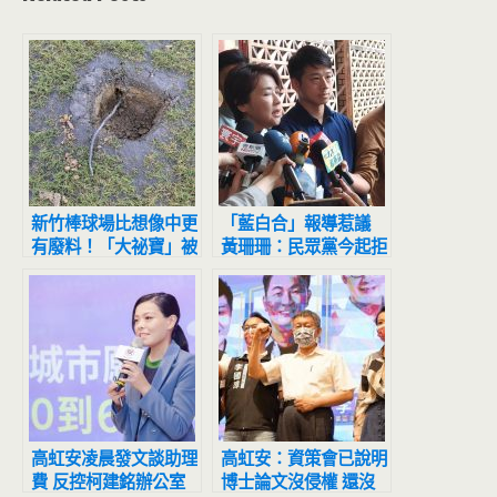
新竹棒球場比想像中更
「藍白合」報導惹議
有廢料！「大祕寶」被
黃珊珊：民眾黨今起拒
滅證？偷拔廢棄電線原
上三立節目
來是他
高虹安凌晨發文談助理
高虹安：資策會已說明
費 反控柯建銘辦公室
博士論文沒侵權 還沒