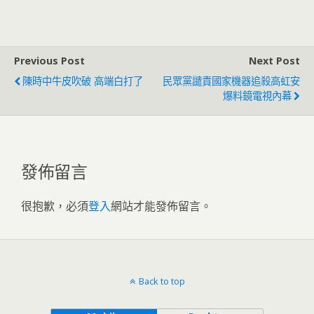
捐款民進黨：綠能你不
人出來跟我道歉
能
Previous Post
Next Post
陳時中牛皮吹破 高端白打了
民眾黨譴責國家機器追殺高虹安
爆料鏡電視內幕
發佈留言
很抱歉，必須
登入
網站才能發佈留言。
Back to top