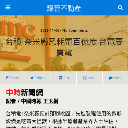
耀晉不動產
2022-11-06 • No Comments
台積1奈米廠恐耗電百億度 台電要
買電
Share
Tweet
Pin
Mail
SMS
中時
新聞網
記者 / 中國時報 王玉樹
台積電1奈米廠預計落腳
桃園
，先進製程使用的微影
設備是吃電大怪獸，根據半導體產業界人士評估，