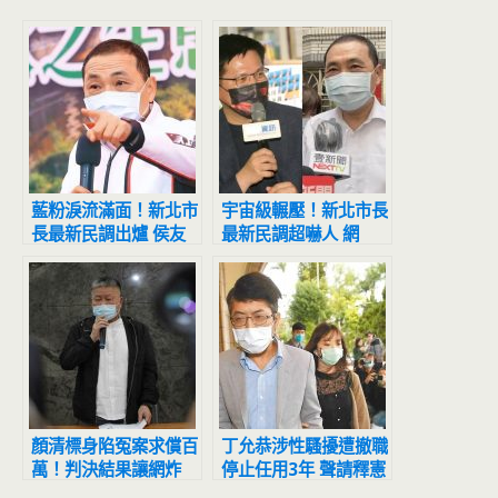
藍粉淚流滿面！新北市
宇宙級輾壓！新北市長
長最新民調出爐 侯友
最新民調超嚇人 網
宜超震撼
驚：滅亡計畫開始
顏清標身陷冤案求償百
丁允恭涉性騷擾遭撤職
萬！判決結果讓網炸
停止任用3年 聲請釋憲
鍋：官逼民反
結果出爐