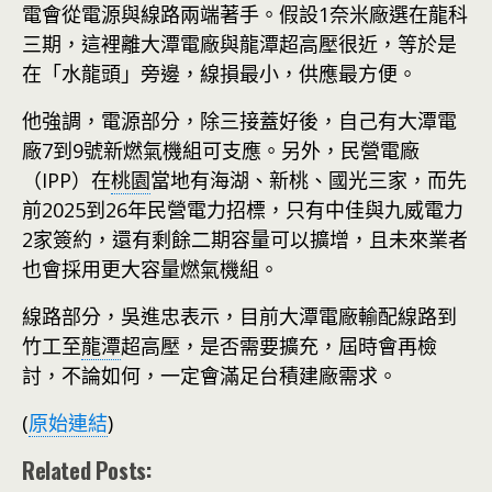
電會從電源與線路兩端著手。假設1奈米廠選在龍科
三期，這裡離大潭電廠與龍潭超高壓很近，等於是
在「水龍頭」旁邊，線損最小，供應最方便。
他強調，電源部分，除三接蓋好後，自己有大潭電
廠7到9號新燃氣機組可支應。另外，民營電廠
（IPP）在
桃園
當地有海湖、新桃、國光三家，而先
前2025到26年民營電力招標，只有中佳與九威電力
2家簽約，還有剩餘二期容量可以擴增，且未來業者
也會採用更大容量燃氣機組。
線路部分，吳進忠表示，目前大潭電廠輸配線路到
竹工至
龍潭
超高壓，是否需要擴充，屆時會再檢
討，不論如何，一定會滿足台積建廠需求。
(
原始連結
)
Related Posts: