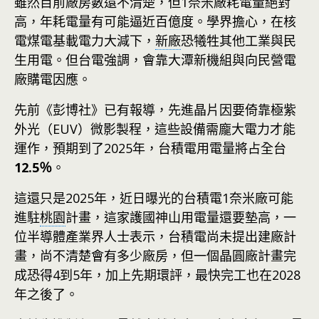
雖然目前廠房數還不清楚，但1奈米廠耗電量絕對
高，年耗電量有可能逼近百億度。學界擔心，在核
電煤電基載電力大減下，
新廠
恐犧牲其他工業與民
生用電。但台電強調，會靠大潭新機組與向民營電
廠購電因應。
先前《彭博社》已有報導，先進晶片因要倚靠極紫
外光（EUV）微影製程，這些設備需龐大電力才能
運作，預期到了2025年，台積電用電量將占全台
12.5％
。
這還只是2025年，近日曝光的台積電1奈米廠可能
進駐
桃園
計畫，這家護國神山用電量還要墊高，一
位半導體產業界人士表示，台積電尚未提出建廠計
畫，尚不清楚會有多少廠房，但一個晶圓廠計畫完
成恐得4到5年，加上先期環評，最快完工也在2028
年之後了。