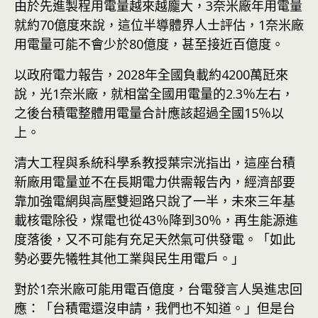
由於先進製程用電量越來越龐大，3奈米廠年用電量
就約70億度來說，這位半導體界人士評估，1奈米廠
用電量可能不會少於80億度，甚至接近百億度。
以政府電力報告，2028年全國負載約4200萬瓩來
說，光1奈米廠，就相當全國用電量的2.3％左右，
之後台積電整體用電量合計應該超過全國15％以
上。
清大工程與系統科學系教授葉宗洸指出，這座台積
新廠用電量並不在長期電力供需報告內，經濟部要
靠加強電網與高壓雙迴路只說了一半，未來三年基
載核電除役，煤電也從43％降到30％，再生能源進
度落後，又不可能有充足天然氣可供發電。「如此
勢必要先犧牲其他工業與民生用電戶。」
對於1奈米廠可能用電百億度，台電發言人吳進忠回
應：「台積電還沒申請，我們也不知道。」但是台