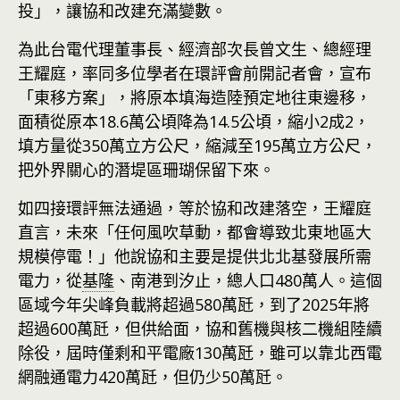
投」，讓協和改建充滿變數。
為此台電代理董事長、經濟部次長曾文生、總經理
王耀庭，率同多位學者在環評會前開記者會，宣布
「東移方案」，將原本填海造陸預定地往東邊移，
面積從原本18.6萬公頃降為14.5公頃，縮小2成2，
填方量從350萬立方公尺，縮減至195萬立方公尺，
把外界關心的潛堤區珊瑚保留下來。
如四接環評無法通過，等於協和改建落空，王耀庭
直言，未來「任何風吹草動，都會導致北東地區大
規模停電！」他說協和主要是提供北北基發展所需
電力，從
基隆
、南港到汐止，總人口480萬人。這個
區域今年尖峰負載將超過580萬瓩，到了2025年將
超過600萬瓩，但供給面，協和舊機與核二機組陸續
除役，屆時僅剩和平電廠130萬瓩，雖可以靠北西電
網融通電力420萬瓩，但仍少50萬瓩。