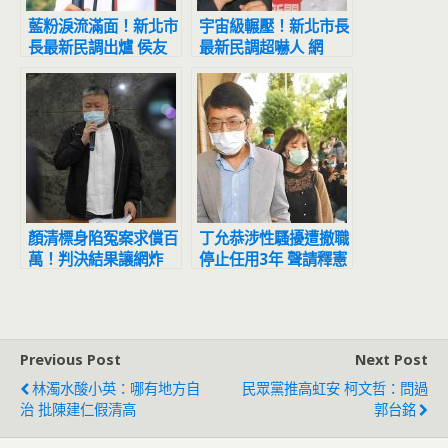
藍粉淚流滿面！新北市
宇宙級輾壓！新北市長
長最新民調出爐 侯友
最新民調超嚇人 網
宜超震撼
驚：滅亡計畫開始
顏清標身陷冤案求償百
丁允恭涉性騷擾遭撤職
萬！判決結果讓網炸
停止任用3年 聲請釋憲
鍋：官逼民反
結果出爐
Previous Post
Next Post
林濁水酸小英：哪有地方自
民眾黨推高虹安 柯文哲：問過
治 批陳建仁假清高
郭台銘