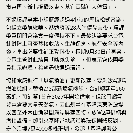
市東區、新北板橋以東、基宜兩縣）大停電」。
不過環評專案小組歷經超過4小時的馬拉松式審議，
包括立委陳椒華、蔡適應等28人陸續發言後，環評
委員閉門會議竟一度僵持不下。最後決議要求
台電
針對陸上可否蓋接收站、生態保育、航行安全等內
容，拿出必要性補正資料後，擇期9月30日前再審。
台電主管對此結果「略感失望」，但表示會依照委
員指示辦理，希望盡快通過環評。
協和電廠進行「以氣換油」更新改建，要淘汰4部舊
燃油機組，替換為2部新燃氣機組，合計總容量260
萬瓩，預計第1台在2027年開始供電。但改用燃氣
發電需要大量天然氣，因此規畫在
基隆
港東防波堤
以西至外木山漁港間海岸興建四接，放置2座儲槽與
汽化設備。卻引來基隆當地議員與環保團體反對，
憂心活埋7萬4000多株珊瑚，發起「基隆護海公