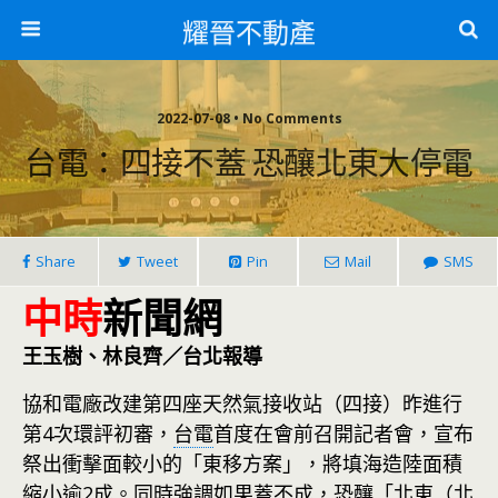
耀晉不動產
2022-07-08 • No Comments
台電：四接不蓋 恐釀北東大停電
Share
Tweet
Pin
Mail
SMS
中時
新聞網
王玉樹、林良齊／台北報導
協和電廠改建第四座天然氣接收站（四接）昨進行
第4次環評初審，
台電
首度在會前召開記者會，宣布
祭出衝擊面較小的「東移方案」，將填海造陸面積
縮小逾2成。同時強調如果蓋不成，恐釀「北東（北