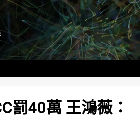
地
C罰40萬 王鴻薇：