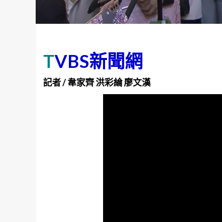
T
VBS新聞網
記者 / 韋家齊 洪彩綸 廖文漢