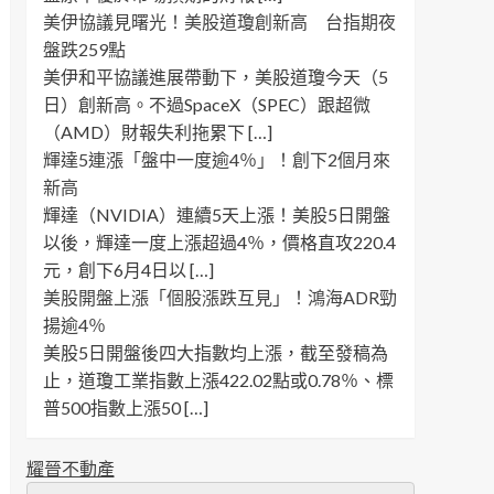
美伊協議見曙光！美股道瓊創新高 台指期夜
盤跌259點
美伊和平協議進展帶動下，美股道瓊今天（5
日）創新高。不過SpaceX（SPEC）跟超微
（AMD）財報失利拖累下 […]
輝達5連漲「盤中一度逾4％」！創下2個月來
新高
輝達（NVIDIA）連續5天上漲！美股5日開盤
以後，輝達一度上漲超過4％，價格直攻220.4
元，創下6月4日以 […]
美股開盤上漲「個股漲跌互見」！鴻海ADR勁
揚逾4％
美股5日開盤後四大指數均上漲，截至發稿為
止，道瓊工業指數上漲422.02點或0.78％、標
普500指數上漲50 […]
耀晉不動產