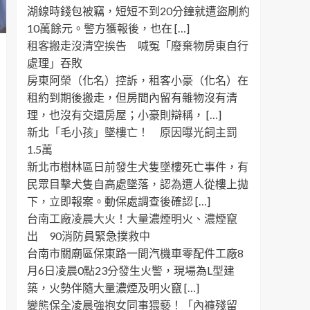
湖線時錢包被竊，短短不到20分鐘就遭盜刷約
10萬餘元。警方獲報後，也在 […]
租客搬走沒清空挨告 喊冤「廢棄物房東自行
處理」吞敗
房東阿榮（化名）控訴，租客小豪（化名）在
租約到期後搬走，但房間內留有雜物沒有清
理，也沒有交還房屋；小豪則辯稱， […]
新北「毛小孩」墜樓亡！ 原因曝光飼主罰
1.5萬
新北市樹林區日前發生犬隻墜樓死亡事件，有
民眾目擊犬隻自高處墜落，認為遭人從樓上拋
下，立即報案。動保處調查後確認 […]
台南工廠凌晨大火！大量濃煙明火、濃煙竄
出 90消防員緊急撲救中
台南市關廟區保東路一間汽機車零配件工廠8
月6日凌晨0點23分發生火警，現場為L型建
築，火勢伴隨大量濃煙及明火竄 […]
變態保全凌晨強抱女同事猥褻！「內褲殘留