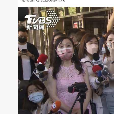
yaojin
2022-09-29
0