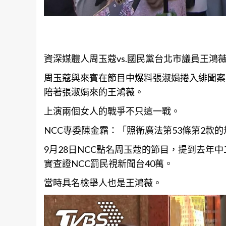
資深媒體人周玉蔻vs.國民黨台北市議員王鴻薇
周玉蔻與來賓在節目中爆料張淑娟捲入緋聞案
陪著張淑娟來的王鴻薇。
上演兩個女人的戰爭不只這一戰。
NCC專委陳金霜：「照衛廣法第53條第2款的
9月28日NCC點名周玉蔻的節目，提到去年
實查證NCC罰民視新聞台40萬。
當時具名檢舉人也是王鴻薇。