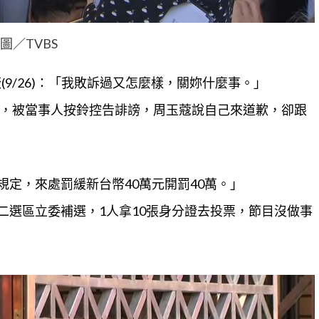
圖／TVBS
(9/26)：「我敗訴過又怎麼樣，關妳什麼事。」
，被當事人按鈴控告誹謗，周玉蔻說自己來道歉，卻跟
規定，來處罰緩新台幣40萬元開罰40萬。」
中二選區立委補選，1人拿10張身分證去投票，節目沒做事