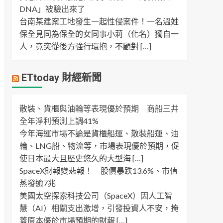
DNA」被驗出來了
台南某建案工地發生一起性侵案件！一名溫姓
保全見同為保全的女同事小莉（化名）獨自一
人，竟突從後方強行環抱，不顧對 […]
ETtoday 財經新聞
散裝、貨櫃與油輪等表現優於預期 商船三井
全年淨利預測上調41%
今年海運市場不論是貨櫃船運、散裝船運、油
輪、LNG船、物流等，市場表現優於預期，促
使日本最大且歷史悠久的大型海 […]
SpaceX財報變悲報！ 股價暴跌13.6%、市值
蒸發逾7兆
美國太空探索科技公司（SpaceX）因人工智
慧（AI）相關支出激增，引發投資人不安，掩
蓋原本優於市場預期的財報 […]