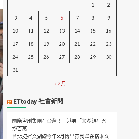
1
2
3
4
5
6
7
8
9
10
11
12
13
14
15
16
17
18
19
20
21
22
23
24
25
26
27
28
29
30
31
« 7 月
ETtoday 社會新聞
國際盜刷集團在台灣！ 港男「文湖線犯案」
撈百萬
台北捷運文湖線今年3月傳出有民眾在搭乘文