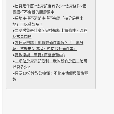
●
信貸是什麼?信貸額度有多少?信貸條件?揭
露銀行不會說的關鍵數字
●
房地產權不清楚產權不完整「持分房屋土
地」可以貸款嗎？
●
二胎房貸是什麼？完整解析申請條件、流程
及常見問題
●
為什麼申請土地貸款過件率低？「土地分
類、貸款申請流程、如何提升過件率」
●
貸款淺談：車貸(持續更新中)
●
二順位房貸高額低利！我的新竹房屋二胎可
以貸多少?
●
只要10分鐘教您搞懂：不動產估價與價格種
類