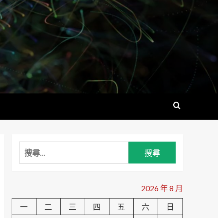
搜
尋
關
鍵
2026 年 8 月
字:
一
二
三
四
五
六
日