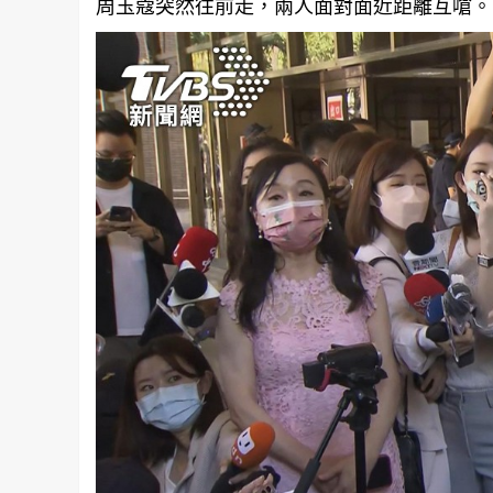
周玉蔻突然往前走，兩人面對面近距離互嗆。