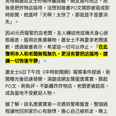
男母親蕭姓女士昨晚呼籲媒體、網友適可而止，她
無意把炸物店搞垮。沒想到臉書PO文隨即被寫成即
時新聞，她直呼「天啊！太快了，那我是不是要消
失」。
因40元而報警的店老闆，友人轉述他這幾天身心狀
態極差，服用抗焦慮藥物。蕭女士不再要求老闆道
歉，透過臉書表示，希望這一切可以停止，「
在此
聲明本人和老闆無冤無仇，更沒有要把店搞垮，請
讓一切恢復平靜
」。
蕭女士6日下午找《中時新聞網》報導事件經過，
新
聞
曝光後迅速發酵，演變成網友聲援唐寶寶，群起
PO文、刷負評，不斷轟炸炸物店，老闆更被起底，
成為當地不受歡迎人物。
據了解，該名唐寶寶第一次遇到警察盤查，整個過
程讓他回到家仍心有餘悸，擔心自己被抓走，晚上