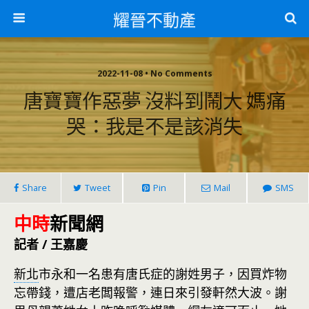
耀晉不動產
2022-11-08 • No Comments
唐寶寶作惡夢 沒料到鬧大 媽痛
哭：我是不是該消失
Share
Tweet
Pin
Mail
SMS
中時
新聞網
記者 / 王嘉慶
新北
市永和一名患有唐氏症的謝姓男子，因買炸物
忘帶錢，遭店老闆報警，連日來引發軒然大波。謝