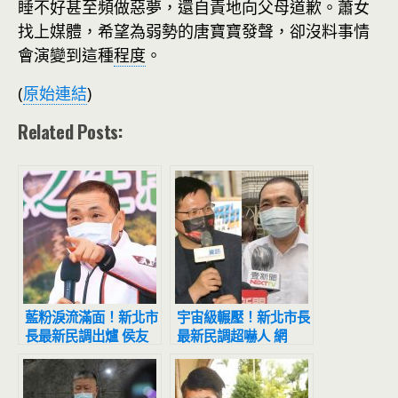
睡不好甚至頻做惡夢，還自責地向父母道歉。蕭女
找上媒體，希望為弱勢的唐寶寶發聲，卻沒料事情
會演變到這種
程度
。
(
原始連結
)
Related Posts:
藍粉淚流滿面！新北市
宇宙級輾壓！新北市長
長最新民調出爐 侯友
最新民調超嚇人 網
宜超震撼
驚：滅亡計畫開始