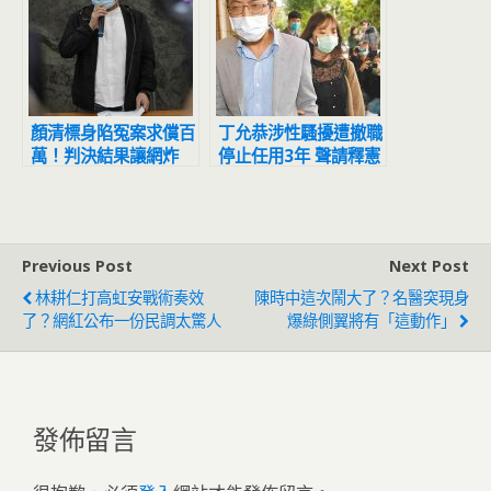
顏清標身陷冤案求償百
丁允恭涉性騷擾遭撤職
萬！判決結果讓網炸
停止任用3年 聲請釋憲
鍋：官逼民反
結果出爐
Previous Post
Next Post
林耕仁打高虹安戰術奏效
陳時中這次鬧大了？名醫突現身
了？網紅公布一份民調太驚人
爆綠側翼將有「這動作」
發佈留言