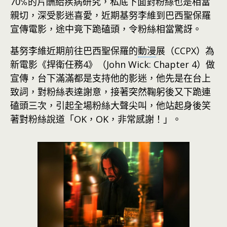
70℅的片酬給疾病研究，私底下面對粉絲也是相當
親切，深受影迷喜愛，近期基努李維到巴西聖保羅
宣傳電影，途中竟下跪磕頭，令粉絲相當驚訝。
基努李維近期前往巴西聖保羅的
動漫
展（CCPX）為
新電影《捍衛任務4》（John Wick: Chapter 4）做
宣傳，台下滿滿都是支持他的影迷，他先是在台上
致詞，對粉絲表達謝意，接著突然鞠躬後又下跪連
磕頭三次，引起全場粉絲大聲尖叫，他站起身後笑
著對粉絲說道「OK，OK，非常感謝！」。