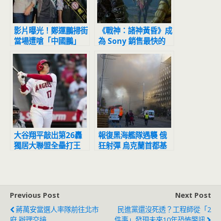
影片曝光！鄭運鵬掃街
《戰神：諸神黃昏》成
當場遭嗆「中國鵬」
為 Sony 銷售最快的
網友反應驚呆
第一方遊戲
大谷翔平敲出第26轟
報復黑海艦隊遇襲 俄
獨居大聯盟全壘打王
狂射彈 烏克蘭首都基
輔等地連環爆
Previous Post
Next Post
蔣萬安當選人率隊前往北市
民進黨還沒死透？工程師從「2
府 辦理交接
件事」發現未來10年恐怖警訊