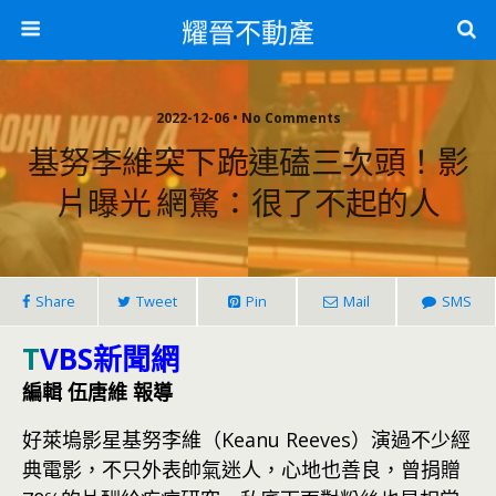
耀晉不動產
2022-12-06 • No Comments
基努李維突下跪連磕三次頭！影
片曝光 網驚：很了不起的人
Share
Tweet
Pin
Mail
SMS
T
VBS新聞網
編輯 伍唐維 報導
好萊塢影星基努李維（Keanu Reeves）演過不少經
典電影，不只外表帥氣迷人，心地也善良，曾捐贈