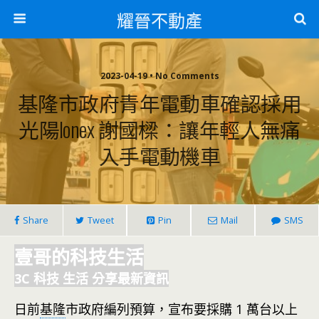
耀晉不動產
2023-04-19 • No Comments
基隆市政府青年電動車確認採用
光陽Ionex 謝國樑：讓年輕人無痛
入手電動機車
Share
Tweet
Pin
Mail
SMS
壹哥的科技生活
3C 科技 生活 分享最新資訊
日前
基隆
市政府編列預算，宣布要採購 1 萬台以上