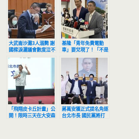
大武崙沙灘3人溺斃 謝
基隆「青年免費電動
國樑淚灑議會數度泣不
車」要兌現了！「不是
成聲
Gogoro」2車款搶先
曝光
「飛翔皮卡丘計畫」公
蔣萬安獲正式提名角逐
開！限時三天在大安森
台北市長 國民黨將打
林公園舉辦、限定皮卡
團體戰「北北基桃連
丘只有台北有
線」確立