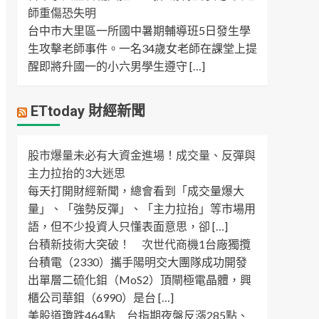
師重傷恐失明
台中市大里區一所國中暑期輔導班5日發生學
生攻擊老師事件。一名34歲女老師在課堂上提
醒即將升國一的小六男學生遵守 […]
ETtoday 財經新聞
股市爆量未必有大資金進場！成交量、反彈與
主力拉抬的3大迷思
每天打開財經新聞，總會看到「成交量爆大
量」、「強勢反彈」、「主力拉抬」等市場用
語，但不少投資人只懂表面意思，卻 […]
台積新技術大突破！ 次世代商機1台廠獨攬
台積電（2330）攜手陽明交大團隊成功開發
出單層二硫化鉬（MoS2）頂閘極電晶體，興
櫃公司華鉬（6990）是台 […]
美股道瓊跌464點 台指期夜盤反漲285點、