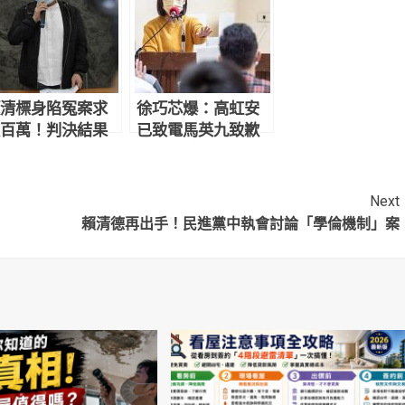
清標身陷冤案求
徐巧芯爆：高虹安
百萬！判決結果
已致電馬英九致歉
網炸鍋：官逼民
Next
賴清德再出手！民進黨中執會討論「學倫機制」案