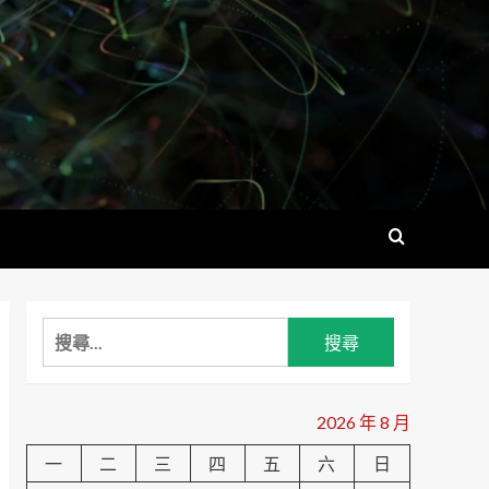
搜
尋
關
鍵
2026 年 8 月
字:
一
二
三
四
五
六
日