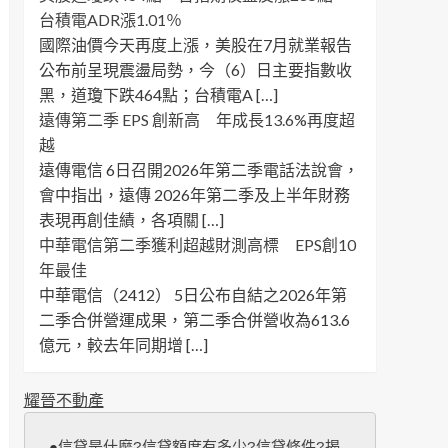
台積電ADR漲1.01％
國際油價今天再度上漲，美股在7月就業報告
公布前呈現震盪局勢，今（6）日主要指數收
黑，道瓊下跌464點；台積電A […]
遠傳第二季 EPS 創新高 年成長13.6%再度超
越
遠傳電信 6日召開2026年第二季電話法說會，
會中指出，遠傳 2026年第二季及上半年財務
表現再創佳績，各項關 […]
中華電信第二季獲利超越財測高標 EPS創10
年最佳
中華電信（2412） 5日公布自結之2026年第
二季合併營運成果，第二季合併營收為613.6
億元，較去年同期增 […]
耀晉不動產