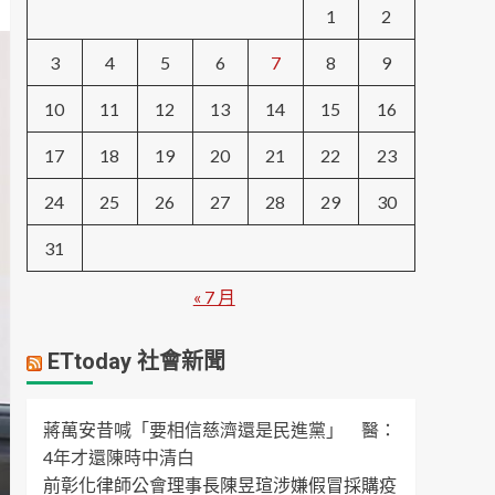
1
2
3
4
5
6
7
8
9
10
11
12
13
14
15
16
17
18
19
20
21
22
23
24
25
26
27
28
29
30
31
« 7 月
ETtoday 社會新聞
蔣萬安昔喊「要相信慈濟還是民進黨」 醫：
4年才還陳時中清白
前彰化律師公會理事長陳昱瑄涉嫌假冒採購疫