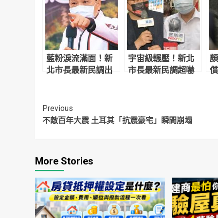
藍粉淚流滿面！新
宇宙級輾壓！新北
顏
北市長最新民調出
市長最新民調超嚇
償
爐 侯友宜超震撼
人 網驚：滅亡計畫
讓
開始
反
Continue
Previous
不敵百年大震 土耳其「抗震豪宅」瞬間崩塌
Reading
More Stories