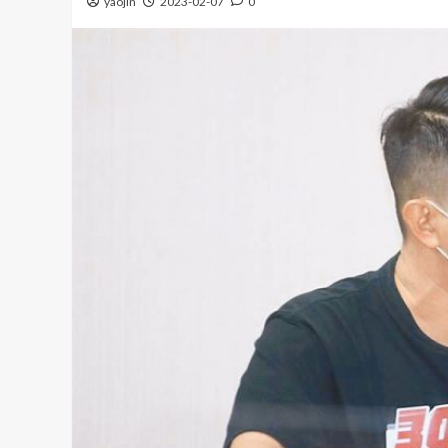
yaojin
2023-02-07
0