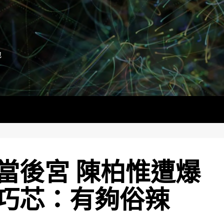
地
當後宮 陳柏惟遭爆
巧芯：有夠俗辣