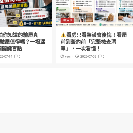
NEWS
怕你知道的驗屋真
看房只看裝潢會後悔！看屋
萬驗屋值得嗎？一場漏
前到簽約前「完整檢查清
開關鍵盲點
單」，一次看懂！
0
yaojin
0
26-07-14
2026-07-08