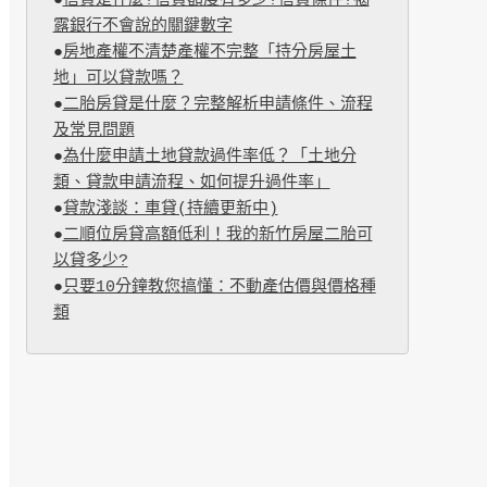
●
信貸是什麼?信貸額度有多少?信貸條件?揭
露銀行不會說的關鍵數字
●
房地產權不清楚產權不完整「持分房屋土
地」可以貸款嗎？
●
二胎房貸是什麼？完整解析申請條件、流程
及常見問題
●
為什麼申請土地貸款過件率低？「土地分
類、貸款申請流程、如何提升過件率」
●
貸款淺談：車貸(持續更新中)
●
二順位房貸高額低利！我的新竹房屋二胎可
以貸多少?
●
只要10分鐘教您搞懂：不動產估價與價格種
類