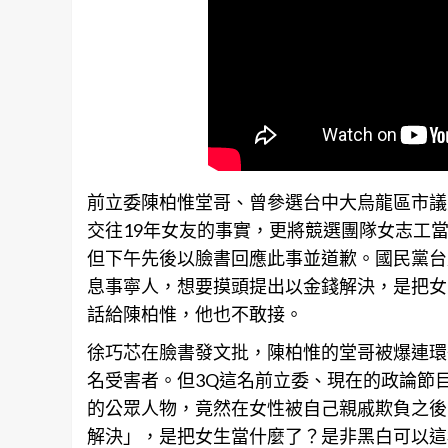
前立委陳柏惟堂哥、曾參選
台中
大烏龍區市議
交往19年女友的事實，更將競選團隊女志工
但下午先後以臉書回應此事並道歉。國民黨
台
息事寧人，想要摸頭提出以金錢解決，是把女
話給陳柏惟，他也不敢接。
徐巧芯在臉書發文批，陳柏惟的堂哥被爆連環
名受害者。但3Q這名前立委、現在的
政論
節
的公眾人物，竟然在女性被自己親戚欺負之後
解決」，是把女生當什麼了？是非黑白可以這