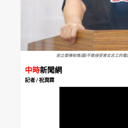
前立委陳柏惟(圖)不敢接受害女志工的
中時
新聞網
記者 / 祝潤霖