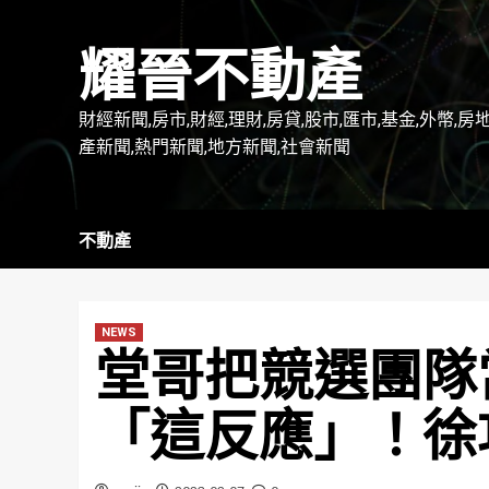
Skip
to
耀晉不動產
content
財經新聞,房市,財經,理財,房貸,股市,匯市,基金,外幣,房
產新聞,熱門新聞,地方新聞,社會新聞
不動產
NEWS
堂哥把競選團隊
「這反應」！徐