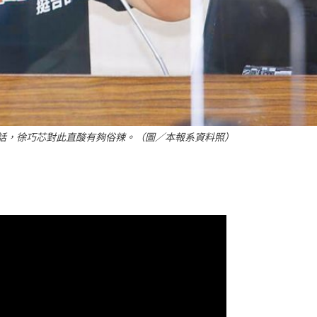
電話，徐巧芯對此直酸有夠俗辣。（圖／本報系資料照）