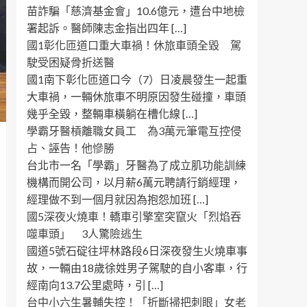
苗詐騙「慈濟基金會」10.6億元，遭台中地檢
署起訴。醫師陳志金指出四年 […]
國1彰化匝道口重大車禍！休旅車頭全毀 駕
駛受困疑骨折送醫
國1南下彰化匝道口今（7）日凌晨發生一起重
大車禍，一輛休旅車不明原因發生碰撞，車頭
幾乎全毀，整輛車橫躺在槽化線 […]
學霸牙醫槓離職女員工 為3萬元筆電互控侵
占、誣告！他慘勝
台北市一名「學霸」牙醫為了成立肌功能訓練
機構而開公司，以月薪6萬元聘請行銷經理，
經理做不到一個月就因為抱怨加班 […]
國5深夜火燒車！轎車引擎室突竄火「烈焰吞
噬車頭」 3人驚險逃生
國道5號石碇往坪林路段6日深夜發生火燒車事
故，一輛由18歲徐姓男子駕駛的自小客車，行
經南向13.7公里處時，引 […]
台中小六生暑輔失控！「折斷掃把刺眼」女老