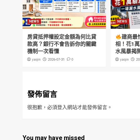
NEWS
NEWS
房貸抵押權設定金額為何比貸
建商最
款高？銀行不會告訴你的關鍵
相！花1
機制一次看懂
水風暴揭
yaojin
0
yaojin
2026-07-31
20
發佈留言
很抱歉，必須
登入
網站才能發佈留言。
You may have missed