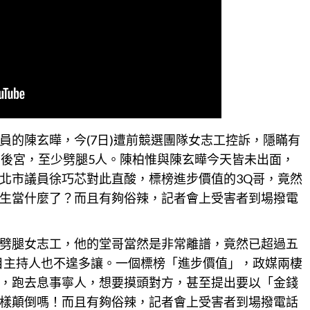
員的陳玄曄，今(7日)遭前競選團隊女志工控訴，隱瞞有
當後宮，至少劈腿5人。陳柏惟與陳玄曄今天皆未出面，
北
市議員徐巧芯對此直酸，標榜進步價值的3Q哥，竟然
生當什麼了？而且有夠俗辣，記者會上受害者到場撥電
劈腿女志工，他的堂哥當然是非常離譜，竟然已超過五
目主持人也不遑多讓。一個標榜「進步價值」，政媒兩棲
，跑去息事寧人，想要摸頭對方，甚至提出要以「金錢
樣顛倒嗎！而且有夠俗辣，記者會上受害者到場撥電話