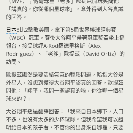
（MVP）；傳奇球星「老爹」歐提茲開玩笑問他
「講真的，你從哪個星球來」，意外得到大谷真誠
的回答。
日本
3比2擊敗美國，拿下第5屆世界棒球經典賽
（WBC）冠軍。賽後大谷翔平帶著冠軍獎盃坐上播
報台，接受球評A-Rod羅德里格斯（Alex
Rodriguez）、「老爹」歐提茲（David Ortiz）的
訪問。
歐提茲顯然是要活絡氣氛的輕鬆問題，暗指大谷是
外星人，沒想到獲得大谷翔平認真的回答。歐提茲
問他：「翔平，我問一題認真的啦，你從哪一個星
球來的？」
大谷翔平透過翻譯回答：「我來自日本鄉下，人口
不多，也沒有太多的少棒球隊。但我希望我可以證
明給日本的孩子看，不管你的出身來自哪裡，只要