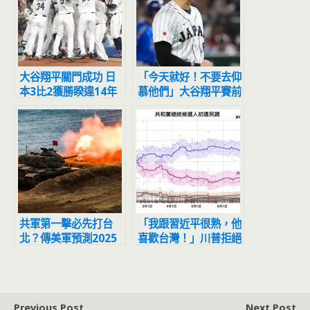
大谷翔平關門成功 日
「今天就好！不要去仰
本3比2獲勝睽違14年
慕他們」大谷翔平賽前
再稱霸經典賽
喊話震撼人心
共軍第一擊必先打台
「我跟習近平很熟，他
北？傳美軍預測2025
喜歡台灣！」川普拒絕
台海開戰！邱國正回應
表態保衛台灣，抱怨
了
「半導體工作都被台灣
搶走、早該對台灣課徵
關稅」
Previous Post
Next Post