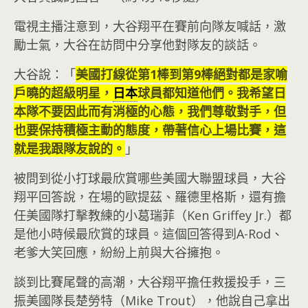
電視主播注意到，大谷翔平在賽前向隊友喊話，激
勵士氣，大谷在訪問中分享他對隊友的談話。
大谷說：「
美國打線從第1棒到第9棒絕對都是家喻
戶曉的超級明星，
日本
球員都知道他們。我希望日
本隊不要因此而有消極的心態，我們尊敬對手，但
也要保持積極主動的態度，帶著信心上場比賽，這
就是我跟隊友說的。
」
被問到從小打球最欣賞哪些美國大聯盟球員，大谷
翔平回答說，在場的歐提茲、羅德里格斯，還有擔
任美國隊打擊教練的小葛瑞菲（Ken Griffey Jr.）都
是他小時候最欣賞的球員。這個回答得到A-Rod、
老爹大笑回應，紛紛上前與大谷擁抱。
談到比賽尾聲的高潮，大谷翔平擔任救援投手，三
振美國隊長楚勞特（Mike Trout），他說自己拿出