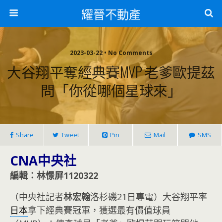
耀晉不動產
2023-03-22 • No Comments
大谷翔平奪經典賽MVP 老爹歐提茲
問「你從哪個星球來」
Share
Tweet
Pin
Mail
SMS
CNA中央社
編輯：林憬屏1120322
（中央社記者
林宏翰
洛杉磯21日專電）大谷翔平率
日本
拿下經典賽冠軍，獲選最有價值球員