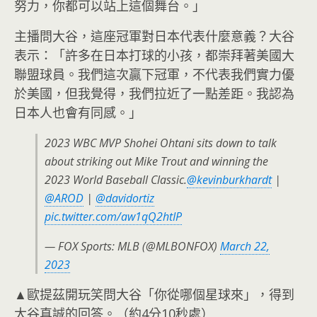
努力，你都可以站上這個舞台。」
主播問大谷，這座冠軍對日本代表什麼意義？大谷
表示：「許多在日本打球的小孩，都崇拜著美國大
聯盟球員。我們這次贏下冠軍，不代表我們實力優
於美國，但我覺得，我們拉近了一點差距。我認為
日本人也會有同感。」
2023 WBC MVP Shohei Ohtani sits down to talk
about striking out Mike Trout and winning the
2023 World Baseball Classic.
@kevinburkhardt
|
@AROD
|
@davidortiz
pic.twitter.com/aw1qQ2htIP
— FOX Sports: MLB (@MLBONFOX)
March 22,
2023
▲歐提茲開玩笑問大谷「你從哪個星球來」，得到
大谷真誠的回答。（約4分10秒處）