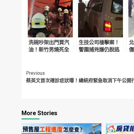
洗碗吵架出門買汽
生技公司槍擊案！
北
油！新竹男燒死全
警圍捕兇嫌仍脫逃
傷
家8人 無表情留現場
警
看
槍
Continue
Previous
蔡英文首次確診症狀曝！總統府緊急取消下午公開
Reading
More Stories