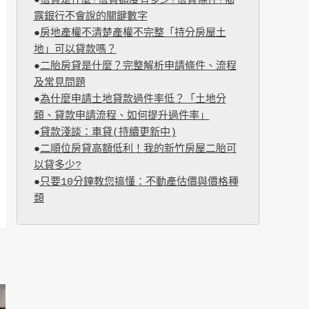
●
信貸是什麼?信貸額度有多少?信貸條件?揭
露銀行不會說的關鍵數字
●
房地產權不清楚產權不完整「持分房屋土
地」可以貸款嗎？
●
二胎房貸是什麼？完整解析申請條件、流程
及常見問題
●
為什麼申請土地貸款過件率低？「土地分
類、貸款申請流程、如何提升過件率」
●
貸款淺談：車貸(持續更新中)
●
二順位房貸高額低利！我的新竹房屋二胎可
以貸多少?
●
只要10分鐘教您搞懂：不動產估價與價格種
類