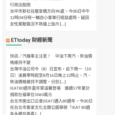
行爬出脫困
台中市新社往龍安橋方向9K處，今(8)日中午
12時04分時一輛自小客車行經該處時，疑因
女性駕駛路況不熟撞上指示 […]
ETtoday 財經新聞
快訊／汽機車主注意！ 中油下周汽、柴油價
格維持不變
台灣中油公司今（8）日宣布，自下周一（10
日）凌晨零時起至8月16日晚上12時止，汽、
柴油價格維持不調整，分別 […]
IEAT80週年嘉年華溫馨登場 連續57年累計
捐款社福單位5060萬元
台北市進出口公會(IEAT)邁入80週年，今(8)日
在台北市客家文化主題公園舉辦「IEAT 80週
年永續共善嘉 […]