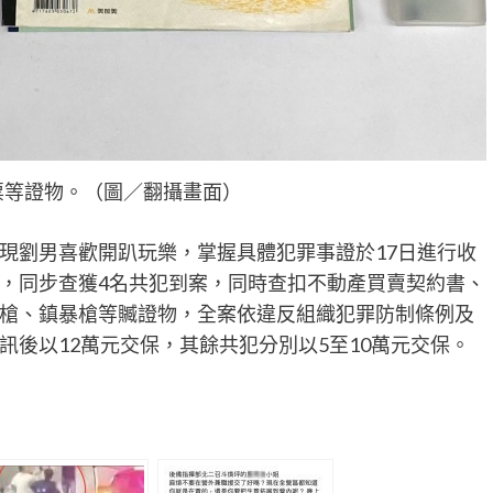
票等證物。（圖／翻攝畫面）
現劉男喜歡開趴玩樂，掌握具體犯罪事證於17日進行收
，同步查獲4名共犯到案，同時查扣不動產買賣契約書、
槍、鎮暴槍等贓證物，全案依違反組織犯罪防制條例及
後以12萬元交保，其餘共犯分別以5至10萬元交保。