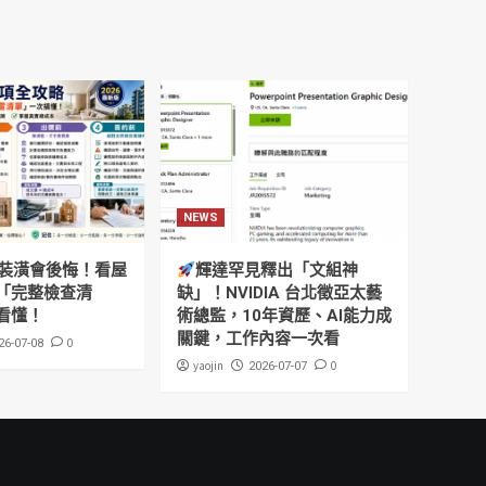
NEWS
裝潢會後悔！看屋
輝達罕見釋出「文組神
「完整檢查清
缺」！NVIDIA 台北徵亞太藝
看懂！
術總監，10年資歷、AI能力成
關鍵，工作內容一次看
0
26-07-08
yaojin
0
2026-07-07