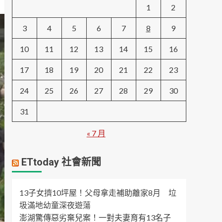
1
2
3
4
5
6
7
8
9
10
11
12
13
14
15
16
17
18
19
20
21
22
23
24
25
26
27
28
29
30
31
« 7 月
ETtoday 社會新聞
13子女擠10坪屋！父母拿走補助離家8月 垃
圾滿地幼童深夜遊蕩
澎湖驚傳惡劣棄兒案！一對夫妻育有13名子