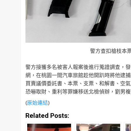
警方查扣槍枝本
警方接獲多名被害人報案後進行蒐證調查，發
網，在桃園一間汽車旅館趁他開趴時將他逮捕
買賣議價委託書、本票、支票、和解書、空氣
恐嚇取財、重利等罪嫌移送北檢偵辦，劉男複訊
(
原始連結
)
Related Posts: