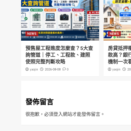
NEWS
NEWS
預售屋工程進度怎麼查？5大查
房貸抵押
詢管道｜停工、工程款、建照
款高？銀
使照完整判斷攻略
機制一次
yaojin
0
yaojin
2026-08-08
20
發佈留言
很抱歉，必須
登入
網站才能發佈留言。