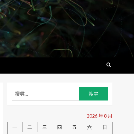
搜
尋
關
鍵
2026 年 8 月
字:
一
二
三
四
五
六
日