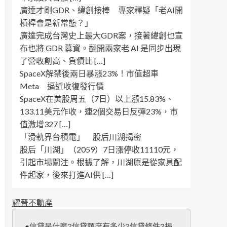
廣達才剛GDR、緯創接棒 專家釋疑「老AI開
槓桿會是新常態？」
廣達完成台灣史上最大GDR案，接著緯創也宣
布也將 GDR 募資。翻開兩家老 AI 是同步出現
了營收創高、負債比 […]
SpaceX解禁後兩日暴漲23%！市值超車
Meta 逼近收復發行價
SpaceX在美股周五（7日）以上漲15.83%、
133.11美元作收，連2個交易日反彈23%，市
值激增327 […]
「滑軌界台積電」 股后川湖揭密
股后「川湖」（2059）7日漲停收11110元，
引起市場關注。根據了解，川湖原是從家具配
件起家，後來打進AI供 […]
耀晉不動產