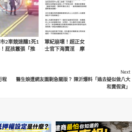
市2車競速釀1死1
軍紀崩壞！超正女
！屁孩囂張「推
士官下海賣淫 摩
4次又搶警槍」中
鐵激戰男客嬌嗔
倒地打滾秒變孬
「要戴套套」
Next
行程
醫生娘遭網友圍剿急關版？ 陳沂爆料「過去疑似做八大
和賣假貨」