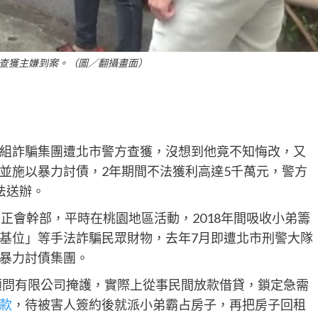
查獲主嫌到案。（圖／翻攝畫面）
組詐騙集團遭北市警方查獲，沒想到他竟不知悔改，又
並施以暴力討債，2年期間不法獲利高達5千萬元，警方
法送辦。
正會幹部，平時在桃園地區活動，2018年間吸收小弟籌
基位」等手法詐騙民眾財物，去年7月即遭北市刑警大隊
暴力討債集團。
理顧問有限公司掩護，實際上從事民間放款借貸，鎖定急需
款
，待被害人簽約後就派小弟霸占房子，再把房子回租