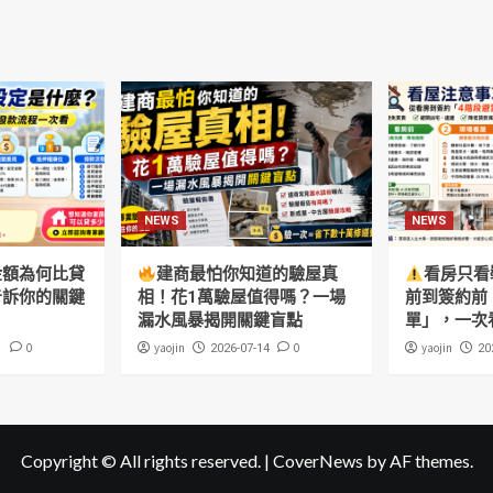
NEWS
NEWS
金額為何比貸
建商最怕你知道的驗屋真
看房只看
告訴你的關鍵
相！花1萬驗屋值得嗎？一場
前到簽約前
漏水風暴揭開關鍵盲點
單」，一次
0
yaojin
0
yaojin
1
2026-07-14
20
Copyright © All rights reserved.
|
CoverNews
by AF themes.