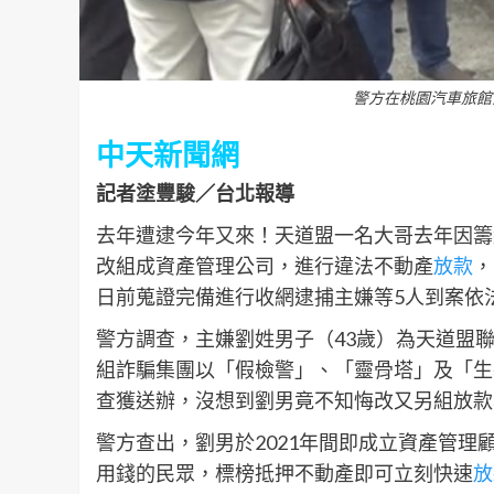
警方在桃園汽車旅館
中天新聞網
記者塗豐駿／台北報導
去年遭逮今年又來！天道盟一名大哥去年因籌
改組成資產管理公司，進行違法不動產
放款
，
日前蒐證完備進行收網逮捕主嫌等5人到案依
警方調查，主嫌劉姓男子（43歲）為天道盟聯
組詐騙集團以「假檢警」、「靈骨塔」及「生
查獲送辦，沒想到劉男竟不知悔改又另組放款
警方查出，劉男於2021年間即成立資產管
用錢的民眾，標榜抵押不動產即可立刻快速
放