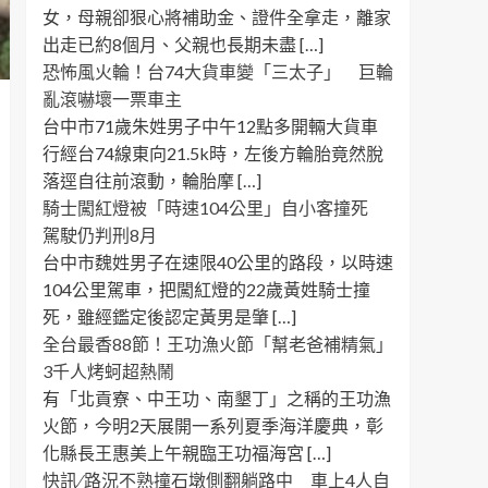
女，母親卻狠心將補助金、證件全拿走，離家
出走已約8個月、父親也長期未盡 […]
恐怖風火輪！台74大貨車變「三太子」 巨輪
亂滾嚇壞一票車主
台中市71歲朱姓男子中午12點多開輛大貨車
行經台74線東向21.5k時，左後方輪胎竟然脫
落逕自往前滾動，輪胎摩 […]
騎士闖紅燈被「時速104公里」自小客撞死
駕駛仍判刑8月
台中市魏姓男子在速限40公里的路段，以時速
104公里駕車，把闖紅燈的22歲黃姓騎士撞
死，雖經鑑定後認定黃男是肇 […]
全台最香88節！王功漁火節「幫老爸補精氣」
3千人烤蚵超熱鬧
有「北貢寮、中王功、南墾丁」之稱的王功漁
火節，今明2天展開一系列夏季海洋慶典，彰
化縣長王惠美上午親臨王功福海宮 […]
快訊 ∕ 路況不熟撞石墩側翻躺路中 車上4人自