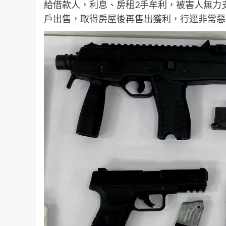
給借款人，利息、房租2手牟利，被害人無力
戶出售，取得房屋後再售出獲利，行逕非常惡