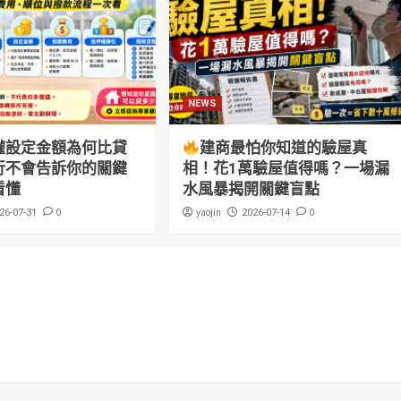
NEWS
權設定金額為何比貸
建商最怕你知道的驗屋真
行不會告訴你的關鍵
相！花1萬驗屋值得嗎？一場漏
看懂
水風暴揭開關鍵盲點
0
yaojin
0
26-07-31
2026-07-14