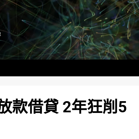
地
放款借貸 2年狂削5