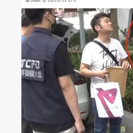
yaojin
2023-07-25
0