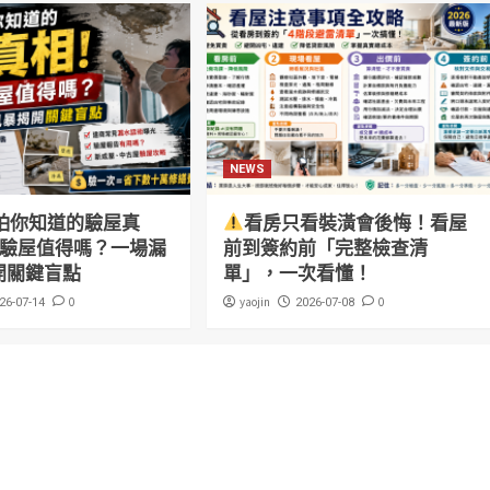
NEWS
怕你知道的驗屋真
看房只看裝潢會後悔！看屋
萬驗屋值得嗎？一場漏
前到簽約前「完整檢查清
開關鍵盲點
單」，一次看懂！
0
yaojin
0
26-07-14
2026-07-08