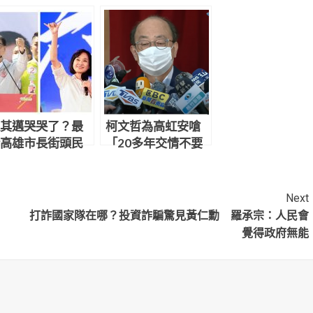
其邁哭哭了？最
柯文哲為高虹安嗆
高雄市長街頭民
「20多年交情不要
出爐 柯志恩輾壓
了？」 柯建銘妙回
有人
「阿彌陀佛 我佛慈
悲」
Next
打詐國家隊在哪？投資詐騙驚見黃仁勳 羅承宗：人民會
覺得政府無能