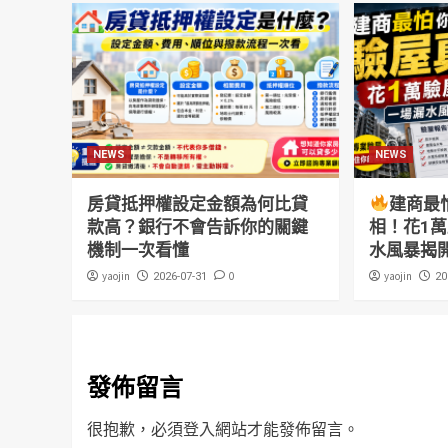
NEWS
NEWS
房貸抵押權設定金額為何比貸
建商最
款高？銀行不會告訴你的關鍵
相！花1
機制一次看懂
水風暴揭
yaojin
0
yaojin
2026-07-31
20
發佈留言
很抱歉，必須
登入
網站才能發佈留言。