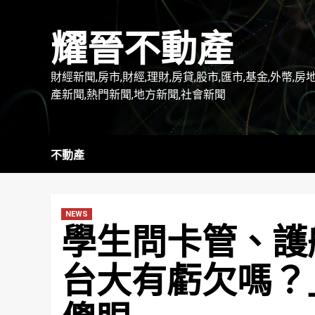
Skip
to
耀晉不動產
content
財經新聞,房市,財經,理財,房貸,股市,匯市,基金,外幣,房
產新聞,熱門新聞,地方新聞,社會新聞
不動產
NEWS
學生問卡管、護
台大有虧欠嗎？