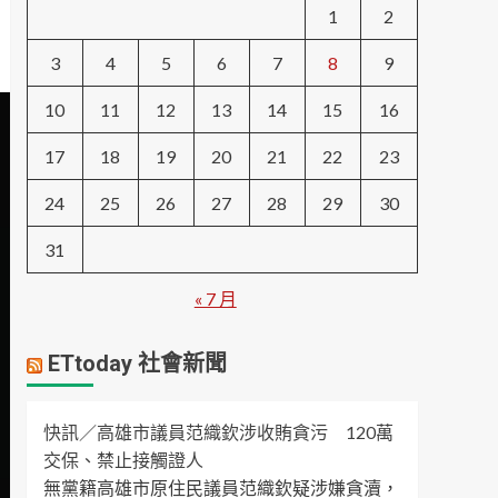
1
2
3
4
5
6
7
8
9
10
11
12
13
14
15
16
17
18
19
20
21
22
23
24
25
26
27
28
29
30
31
« 7 月
ETtoday 社會新聞
快訊／高雄市議員范織欽涉收賄貪污 120萬
交保、禁止接觸證人
無黨籍高雄市原住民議員范織欽疑涉嫌貪瀆，