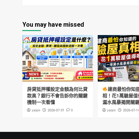
You may have missed
NEWS
NEWS
房貸抵押權設定金額為何比貸
建商最怕你知
款高？銀行不會告訴你的關鍵
相！花1萬驗屋值
機制一次看懂
漏水風暴揭開關
yaojin
0
yaojin
2026-07-31
2026-07-1