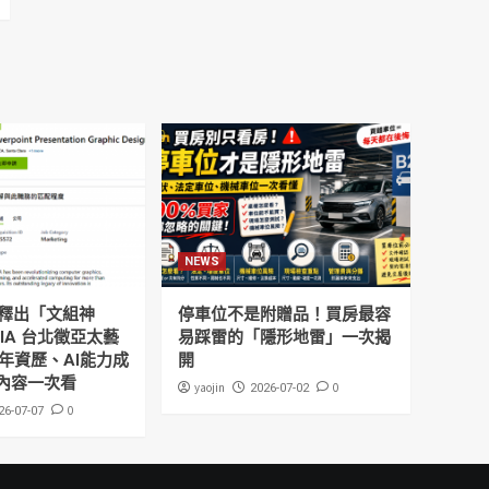
NEWS
釋出「文組神
停車位不是附贈品！買房最容
DIA 台北徵亞太藝
易踩雷的「隱形地雷」一次揭
年資歷、AI能力成
開
內容一次看
yaojin
0
2026-07-02
0
26-07-07