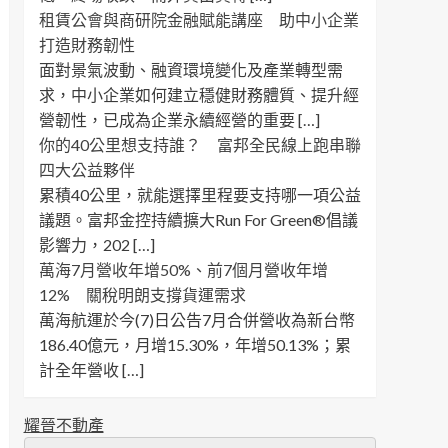
租賃公會與商研院金融賦能講座 助中小企業
打造財務韌性
面對景氣波動、融資環境變化及產業轉型需
求，中小企業如何建立穩健財務體質、提升經
營韌性，已成為企業永續經營的重要 […]
你的40公里想支持誰？ 富邦全民線上跑串聯
四大公益夥伴
累積40公里，就能選擇里程要支持哪一項公益
議題。富邦金控持續擴大Run For Green®倡議
影響力，202 […]
萬海7月營收年增50%、前7個月營收年增
12% 關稅明朗支撐貨運需求
萬海航運於今(7)日公告7月合併營收為新台幣
186.40億元，月增15.30%，年增50.13%；累
計全年營收 […]
耀晉不動產