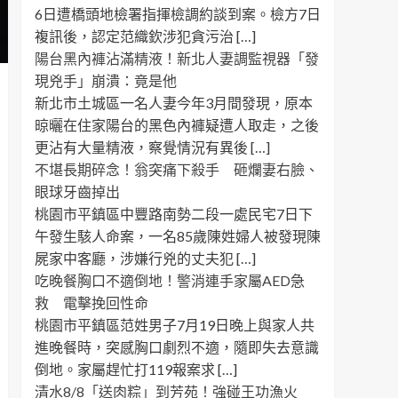
6日遭橋頭地檢署指揮檢調約談到案。檢方7日
複訊後，認定范織欽涉犯貪污治 […]
陽台黑內褲沾滿精液！新北人妻調監視器「發
現兇手」崩潰：竟是他
新北市土城區一名人妻今年3月間發現，原本
晾曬在住家陽台的黑色內褲疑遭人取走，之後
更沾有大量精液，察覺情況有異後 […]
不堪長期碎念！翁突痛下殺手 砸爛妻右臉、
眼球牙齒掉出
桃園市平鎮區中豐路南勢二段一處民宅7日下
午發生駭人命案，一名85歲陳姓婦人被發現陳
屍家中客廳，涉嫌行兇的丈夫犯 […]
吃晚餐胸口不適倒地！警消連手家屬AED急
救 電擊挽回性命
桃園市平鎮區范姓男子7月19日晚上與家人共
進晚餐時，突感胸口劇烈不適，隨即失去意識
倒地。家屬趕忙打119報案求 […]
清水8/8「送肉粽」到芳苑！強碰王功漁火