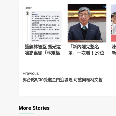
護航林智堅 馮光遠
「新內閣完整名
陳
嗆高嘉瑜「林秉樞
單」一次看！29位
新
已經出來了」 網轟
留任、這9人有變化
調
格調低：公然恐嚇
所
可以告了
Continue
Previous
郭台銘5/30受邀金門迎城隍 可望同框柯文哲
Reading
More Stories