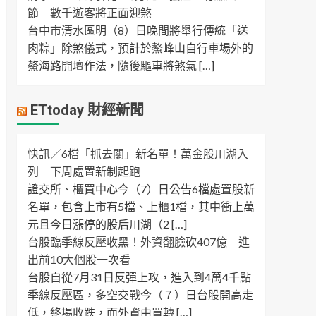
節 數千遊客將正面迎煞
台中市清水區明（8）日晚間將舉行傳統「送
肉粽」除煞儀式，預計於鰲峰山自行車場外的
鰲海路開壇作法，隨後驅車將煞氣 […]
ETtoday 財經新聞
快訊／6檔「抓去關」新名單！萬金股川湖入
列 下周處置新制起跑
證交所、櫃買中心今（7）日公告6檔處置股新
名單，包含上市有5檔、上櫃1檔，其中衝上萬
元且今日漲停的股后川湖（2 […]
台股臨季線反壓收黑！外資翻臉砍407億 進
出前10大個股一次看
台股自從7月31日反彈上攻，進入到4萬4千點
季線反壓區，多空交戰今（７）日台股開高走
低，終場收跌，而外資由買轉 […]