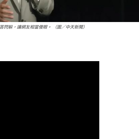
回答閃躲，讓網友相當傻眼。 （圖／中天新聞）