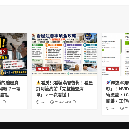
NEWS
NEWS
道的驗屋真
看房只看裝潢會後悔！看屋
輝達罕見
得嗎？一場
前到簽約前「完整檢查清
缺」！NVI
鍵盲點
單」，一次看懂！
術總監，10
關鍵，工作
0
yaojin
0
4
2026-07-08
yaojin
20