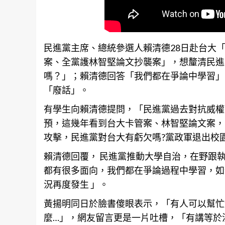
民進黨主席、總統參選人賴清德28日赴
台大
「
案、全黨護林智堅論文抄襲案」，想釐清民進
嗎？」；賴清德回答「我們都在爭論中學習」
「廢話」。
有學生向賴清德提問，「民進黨過去對抗威權
預，這幾年看到台大卡管案、林智堅論文案，
攻擊，民進黨對台大有虧欠嗎?黨政軍退出校
賴清德回覆， 民進黨推動
大學
自治，在野跟
都有很多面向，我們都在爭論過程中學習，如
況再度發生 」。
黃揚明同日於臉書傻眼表示，「有人可以幫忙
麼…」，
網友
留言更是一片吐槽，「有講等於