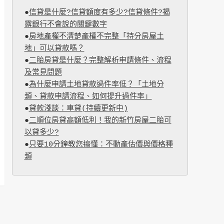
●
信貸是什麼?信貸額度有多少?信貸條件?揭
露銀行不會說的關鍵數字
●
房地產權不清楚產權不完整「持分房屋土
地」可以貸款嗎？
●
二胎房貸是什麼？完整解析申請條件、流程
及常見問題
●
為什麼申請土地貸款過件率低？「土地分
類、貸款申請流程、如何提升過件率」
●
貸款淺談：車貸(持續更新中)
●
二順位房貸高額低利！我的新竹房屋二胎可
以貸多少?
●
只要10分鐘教您搞懂：不動產估價與價格種
類