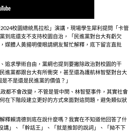
2024校園總統馬拉松」演講，現場學生犀利提問「卡管
黨到底還支不支持校園自治，「民進黨對台大有虧欠
，媒體人黃揚明傻眼請網友幫忙解釋，底下留言直批
、追求學術自由，黨綱也提到要撇除政治對校園的干
民進黨都跟台大有所衝突，甚至還為護航林智堅對台大
園是不是還是民進黨的價值？」
執政都不會改變，不管是管中閔、林智堅事件，其實社會
何在下階段建立更好的方式來面對這問題，避免類似狀
解釋賴清德到底在說什麼嗎？我實在不知道他回答了什
沒講」、「幹話王」、「就是推卸的說詞」、「拗不下