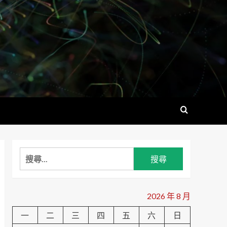
搜
尋
關
鍵
2026 年 8 月
字:
一
二
三
四
五
六
日