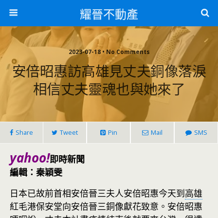
耀晉不動產
2023-07-18 • No Comments
安倍昭惠訪高雄見丈夫銅像落淚
相信丈夫靈魂也與她來了
Share
Tweet
Pin
Mail
SMS
yahoo!
即時新聞
編輯：秦穎雯
日本已故前首相安倍晉三夫人安倍昭惠今天到
高雄
紅毛港保安堂向安倍晉三銅像獻花致意。安倍昭惠