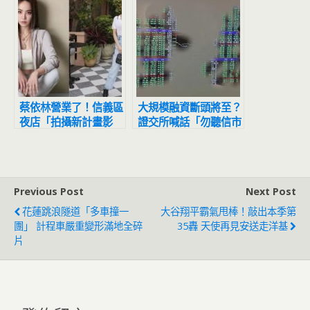
蔡依林營業了！信義區
大規模融資斷頭將至？
夜店「拍攝新計畫影
證交所喊話「勿聽信市
片」網友目擊驚：本人
場流言」
正到翻掉
Previous Post
Next Post
花蓮跳浪隧道「多車撞一
大谷翔平霸氣甩棒！敲出本季第
團」 計程車嚴重變形滿地全碎
35轟 天使再見安送走洋基
片