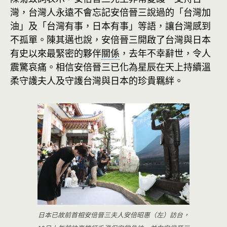
灣，台灣人永遠不會忘記安倍晉三說過的「台灣加
油」及「台灣有事，日本有事」等語，讓台灣感到
不孤單。陳其邁也說，安倍晉三開啟了台灣與日本
有史以來最緊密的夥伴
關係
，去年不幸辭世，令人
震驚哀痛。相信安倍晉三已化為星辰在天上持續溫
柔守護夫人及守護台灣與日本的珍貴羈絆。
日本已故前首相安倍晉三夫人安倍昭惠（左）訪台，