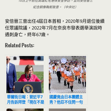
18日上午前往高雄紅毛港保安堂參訪，並向安倍晉三
紀念銅像鞠躬致意。（中央社）
安倍晉三曾出任4屆日本首相，2020年9月退位後續
任眾議院議，2022年7月在奈良市發表選舉演說時
遇刺身亡，終年67歲。
Related Posts:
華爾街日報：習近平7
國慶竟由日本團體主
月告訴拜登「現在不是
秀？他忍不住問一句
爆發危機的時刻」
破千網友暴動了