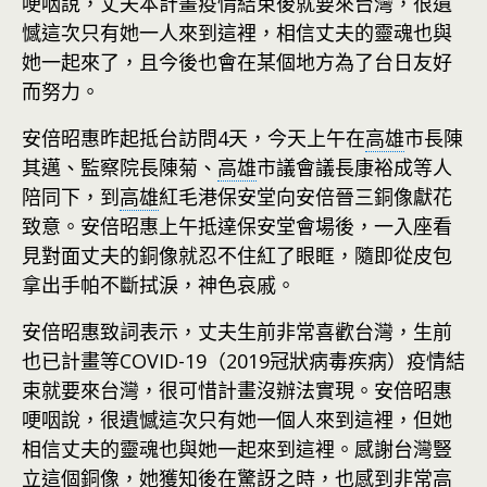
哽咽說，丈夫本計畫疫情結束後就要來台灣，很遺
憾這次只有她一人來到這裡，相信丈夫的靈魂也與
她一起來了，且今後也會在某個地方為了台日友好
而努力。
安倍昭惠昨起抵台訪問4天，今天上午在
高雄
市長陳
其邁、監察院長陳菊、
高雄
市議會議長康裕成等人
陪同下，到
高雄
紅毛港保安堂向安倍晉三銅像獻花
致意。安倍昭惠上午抵達保安堂會場後，一入座看
見對面丈夫的銅像就忍不住紅了眼眶，隨即從皮包
拿出手帕不斷拭淚，神色哀戚。
安倍昭惠致詞表示，丈夫生前非常喜歡台灣，生前
也已計畫等COVID-19（2019冠狀病毒疾病）疫情結
束就要來台灣，很可惜計畫沒辦法實現。安倍昭惠
哽咽說，很遺憾這次只有她一個人來到這裡，但她
相信丈夫的靈魂也與她一起來到這裡。感謝台灣豎
立這個銅像，她獲知後在驚訝之時，也感到非常高