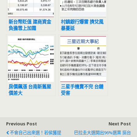
新台幣貶值 建商資金
村鎮銀行爆雷 擠兌風
負擔雪上加霜
暴蔓延
房價飆漲 台南新舊屋
三星手機賣不完 台鏈
價差大
受害
Previous Post
Next Post
不會自己出來選！若侯獲提
巴拉圭大選開出96%選票 挺台