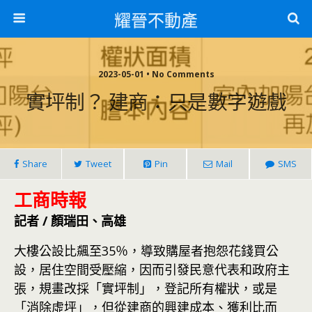
耀晉不動產
2023-05-01 • No Comments
實坪制？ 建商：只是數字遊戲
Share
Tweet
Pin
Mail
SMS
工商時報
記者 / 顏瑞田、高雄
大樓公設比飆至35％，導致購屋者抱怨花錢買公
設，居住空間受壓縮，因而引發民意代表和政府主
張，規畫改採「實坪制」，登記所有權狀，或是
「消除虛坪」，但從建商的興建成本、獲利比而