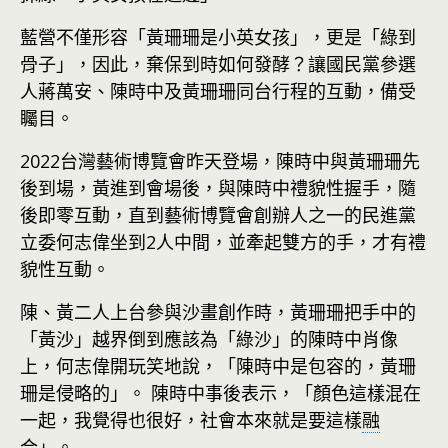
藍營不僅形容「黃珊珊是小英女孩」，更是「綠到
骨子」，因此，棄保到時如何發酵？讓國民黨參選
人蔣萬安、陳時中及黃珊珊同台行程的互動，備受
矚目。
2022台灣藝術博覽會昨天登場，陳時中與黃珊珊先
後到場，黃進到會場後，與陳時中禮貌性握手，隨
後即零互動，直到藝術博覽會創辦人之一的民進黨
立委何志偉坐到2人中間，並牽起雙方的手，才有禮
貌性互動。
陳、黃二人上台參與沙畫創作時，黃珊珊把手中的
「黃沙」越界倒到應該為「綠沙」的陳時中肖像
上，何志偉開玩笑地說，「陳時中是包容的，黃珊
珊是侵略的」。 陳時中事後表示，「顏色這樣混在
一起，我覺得也很好，社會本來就是要這樣
融
合
」。