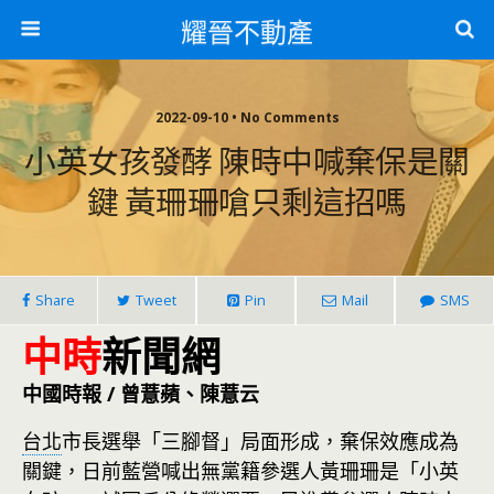
耀晉不動產
2022-09-10 • No Comments
小英女孩發酵 陳時中喊棄保是關
鍵 黃珊珊嗆只剩這招嗎
Share
Tweet
Pin
Mail
SMS
中時
新聞網
中國時報 / 曾薏蘋、陳薏云
台北
市長選舉「三腳督」局面形成，棄保效應成為
關鍵，日前藍營喊出無黨籍參選人黃珊珊是「小英