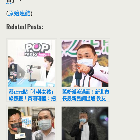
(
原始連結
)
Related Posts:
蔡正元貼「小英女孩」
藍粉淚流滿面！新北市
綠標籤！黃珊珊酸：把
長最新民調出爐 侯友
台北市民當傻瓜
宜超震撼