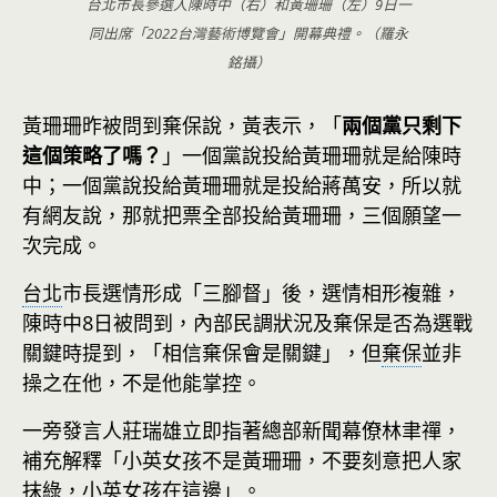
台北市長參選人陳時中（右）和黃珊珊（左）9日一
同出席「2022台灣藝術博覽會」開幕典禮。（羅永
銘攝）
黃珊珊昨被問到棄保說，黃表示，「
兩個黨只剩下
這個策略了嗎？
」一個黨說投給黃珊珊就是給陳時
中；一個黨說投給黃珊珊就是投給蔣萬安，所以就
有網友說，那就把票全部投給黃珊珊，三個願望一
次完成。
台北
市長選情形成「三腳督」後，選情相形複雜，
陳時中8日被問到，內部民調狀況及棄保是否為選戰
關鍵時提到，「相信棄保會是關鍵」，但
棄保
並非
操之在他，不是他能掌控。
一旁發言人莊瑞雄立即指著總部新聞幕僚林聿禪，
補充解釋「小英女孩不是黃珊珊，不要刻意把人家
抹綠，小英女孩在這邊」。