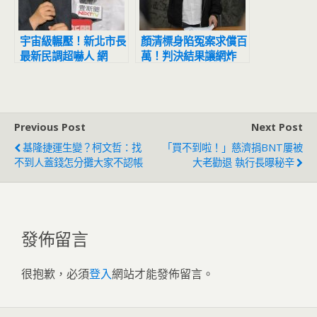
宇宙級輾壓！新北市長
顏清標身陷冤案求償百
最新民調超嚇人 網
萬！判決結果讓網炸
驚：滅亡計畫開始
鍋：官逼民反
Previous Post
Next Post
基隆捷運生變？柯文哲：找
「買不到啦！」慈濟捐BNT屢被
不到人蓋錢怎分攤大家不認帳
大老勸退 執行長曝秘辛
發佈留言
很抱歉，必須
登入
網站才能發佈留言。