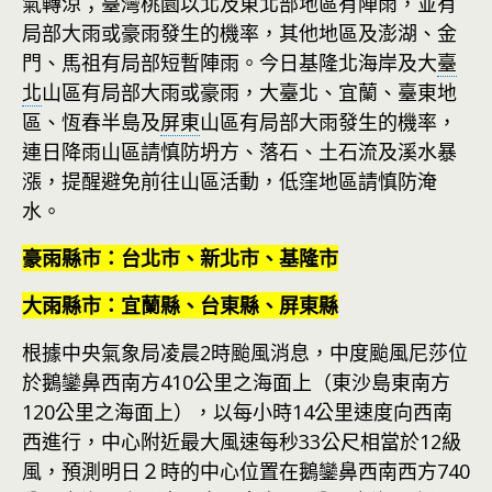
氣轉涼；臺灣桃園以北及東北部地區有陣雨，並有
局部大雨或豪雨發生的機率，其他地區及澎湖、金
門、馬祖有局部短暫陣雨。今日基隆北海岸及大
臺
北
山區有局部大雨或豪雨，大臺北、宜蘭、臺東地
區、恆春半島及
屏東
山區有局部大雨發生的機率，
連日降雨山區請慎防坍方、落石、土石流及溪水暴
漲，提醒避免前往山區活動，低窪地區請慎防淹
水。
豪雨縣市：台北市、新北市、基隆市
大雨縣市：宜蘭縣、台東縣、屏東縣
根據中央氣象局凌晨2時颱風消息，中度颱風尼莎位
於鵝鑾鼻西南方410公里之海面上（東沙島東南方
120公里之海面上），以每小時14公里速度向西南
西進行，中心附近最大風速每秒33公尺相當於12級
風，預測明日２時的中心位置在鵝鑾鼻西南西方740