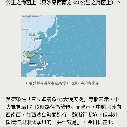
公里之海面上（東沙島西南方340公里之海面上）。
▲尼莎颱風最新路徑預測。（圖／中央氣象局）
吳德榮在「三立準氣象·老大洩天機」專欄表示，中
央氣象局17日2時路徑潛勢預測圖顯示，中颱尼莎向
西南西，往西沙島海面進行。雖漸行漸遠，但其外
圍環流與東北季風的「共伴效應」，今日仍在北