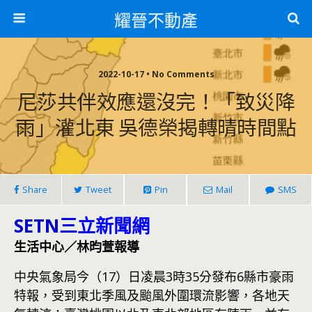
耀晉不動產
2022-10-17 • No Comments
尼莎共伴效應還沒完！「致災降
雨」灌北東 吳德榮揭轉晴時間點
Share
Tweet
Pin
Mail
SMS
SETN
三立新聞網
生活中心／林昀萱報導
中央氣象局今（17）日凌晨3時35分發布6縣市豪雨
特報，受到東北季風及颱風外圍環流影響，各地天