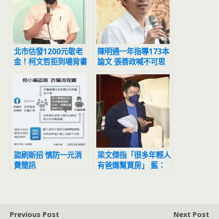
北市估發1200元敬老
陳明通一年指導173本
金！柯文哲拒到場背書
論文 張善政喊不可思
黃珊珊代打
議：天文數字
盜刷新招 慎防一元消
梁文傑指「很多年輕人
費簡訊
有爸媽幫買房」 藍：
民進黨檢討你爸媽不努
力
Previous Post
Next Post