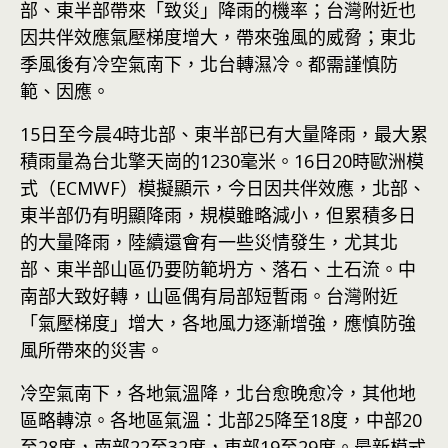
部、東半部帶來「致災」降雨的機率；台灣附近也
因共伴效應氣壓梯度增大，帶來強風的威脅；東北
季風後有冷空氣南下，北台轉濕冷。都需謹慎防
範、因應。
15日至今晨4時北部、東半部已有大量降雨，最大累
積雨量為台北擎天崗的1230毫米。16日20時歐洲模
式（ECMWF）模擬顯示，今日因共伴效應，北部、
東半部仍有明顯降雨，規模雖略減小，但累積多日
的大量降雨，陸續還會有一些災情發生，尤其北
部、東半部山區仍要防範坍方、落石、土石流。中
南部大致好轉，山區偶有局部短暫雨。台灣附近
「氣壓梯度」增大，各地風力逐漸增強，應慎防強
風所帶來的災害。
冷空氣南下，各地氣溫降，北台愈晚愈冷，其他地
區略轉涼。各地區氣溫：北部25降至18度，中部20
至28度，南部22至32度，東部19至29度。最新模式