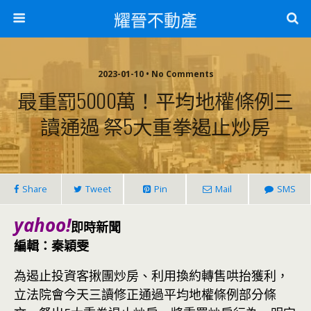
耀晉不動產
2023-01-10 • No Comments
最重罰5000萬！平均地權條例三
讀通過 祭5大重拳遏止炒房
Share
Tweet
Pin
Mail
SMS
yahoo!
即時新聞
編輯：秦穎雯
為遏止投資客揪團炒房、利用換約轉售哄抬獲利，
立法院會今天三讀修正通過平均地權條例部分條