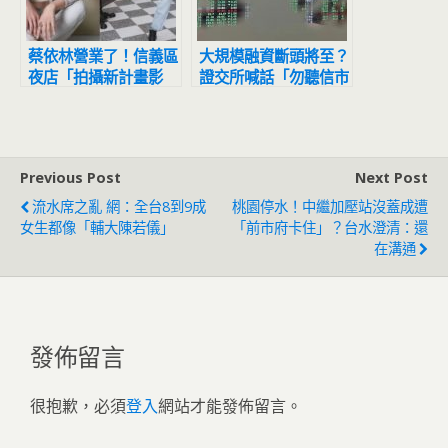
蔡依林營業了！信義區
大規模融資斷頭將至？
夜店「拍攝新計畫影
證交所喊話「勿聽信市
片」網友目擊驚：本人
場流言」
正到翻掉
Previous Post
Next Post
流水席之亂 網：全台8到9成
桃園停水！中繼加壓站沒蓋成遭
女生都像「輔大陳若儀」
「前市府卡住」？台水澄清：還
在溝通
發佈留言
很抱歉，必須
登入
網站才能發佈留言。