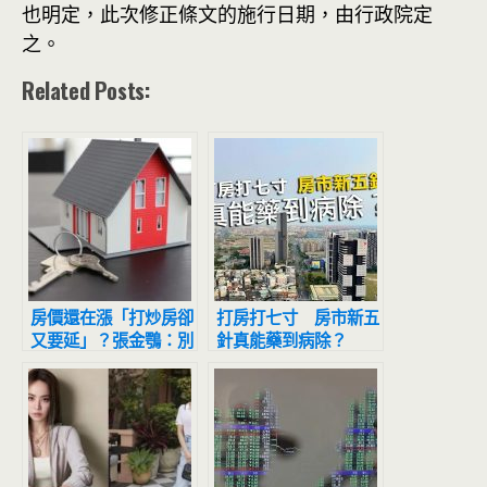
也明定，此次修正條文的施行日期，由行政院定
之。
Related Posts:
房價還在漲「打炒房卻
打房打七寸 房市新五
又要延」？張金鶚：別
針真能藥到病除？
再欺騙人民