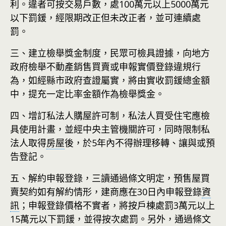
利。違者可按交易戶數，處100萬元以上5000萬元
以下罰鍰，經限期改正但未改正者，並可連續處
罰。
三、建立檢舉獎金制度，民眾可檢具證據，向地方
政府檢舉不動產銷售買賣或申報實價登錄違規行
為，如經縣市政府查證屬實，將由實收罰鍰總金額
中，提充一定比率金額作為檢舉獎金。
四、增訂私法人購屋許可制，私法人買受住宅應檢
具使用計畫，並經中央主管機關許可，同時限制私
法人取得
房屋
後，於5年內不得辦理移轉、讓與或預
告登記。
五、解約申報登錄，三讀通過條文明定，預售屋買
賣契約如有解約情形，建商應在30日內申報登錄
資
訊
；申報登錄價格不實者，將按戶棟處罰3萬元以上
15萬元以下罰鍰，並得按次處罰。另外，通過條文