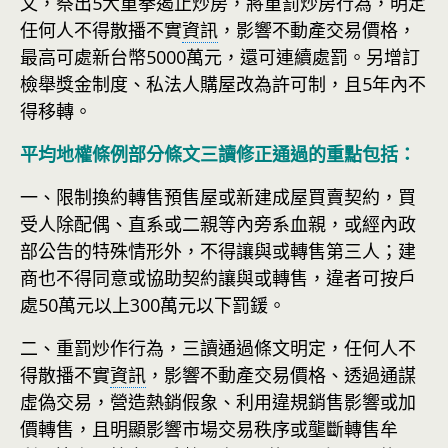
文，祭出5大重拳遏止炒房，將重罰炒房行為，明定
任何人不得散播不實
資訊
，影響不動產交易價格，
最高可處新台幣5000萬元，還可連續處罰。另增訂
檢舉獎金制度、私法人購屋改為許可制，且5年內不
得移轉。
平均地權條例部分條文三讀修正通過的重點包括：
一、限制換約轉售預售屋或新建成屋買賣契約，買
受人除配偶、直系或二親等內旁系血親，或經內政
部公告的特殊情形外，不得讓與或轉售第三人；建
商也不得同意或協助契約讓與或轉售，違者可按戶
處50萬元以上300萬元以下罰鍰。
二、重罰炒作行為，三讀通過條文明定，任何人不
得散播不實
資訊
，影響不動產交易價格、透過通謀
虛偽交易，營造熱銷假象、利用違規銷售影響或加
價轉售，且明顯影響市場交易秩序或壟斷轉售牟