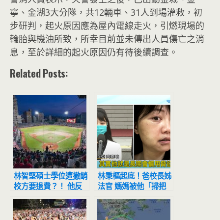
寧、金湖3大分隊，共12輛車、31人到場灌救，初
步研判，起火原因應為屋內電線走火，引燃現場的
輪胎與機油所致，所幸目前並未傳出人員傷亡之消
息，至於詳細的起火原因仍有待後續調查。
Related Posts:
林智堅碩士學位遭撤銷
林秉樞起底！爸校長姊
校方要退費？！ 他反
法官 媽媽被他「掃把
酸：12億蓋出爛球場
抽腿、剪刀戳身」
要還錢給新竹人