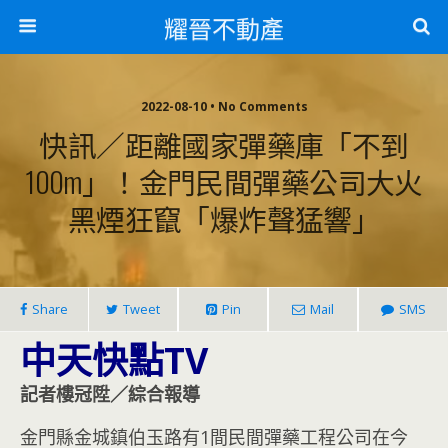
耀晉不動產
2022-08-10 • No Comments
快訊／距離國家彈藥庫「不到
100m」！金門民間彈藥公司大火
黑煙狂竄「爆炸聲猛響」
Share
Tweet
Pin
Mail
SMS
中天快點TV
記者樓冠陞／綜合報導
金門縣金城鎮伯玉路有1間民間彈藥工程公司在今