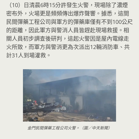
（10）日清晨6時15分許發生火警，現場除了濃煙
密布外，火場更是頻頻傳出爆炸聲響。據悉，這間
民間彈藥工程公司與軍方的彈藥庫僅有不到100公尺
的距離，因此軍方與警消人員皆趕赴現場救援。相
關人員初步調查後研判，這起火警因是屋內電線走
火所致，而軍方與警消更為次派出12輛消防車、共
計31人到場灌救。
金門民間彈藥工程公司火警。（圖／中天新聞）