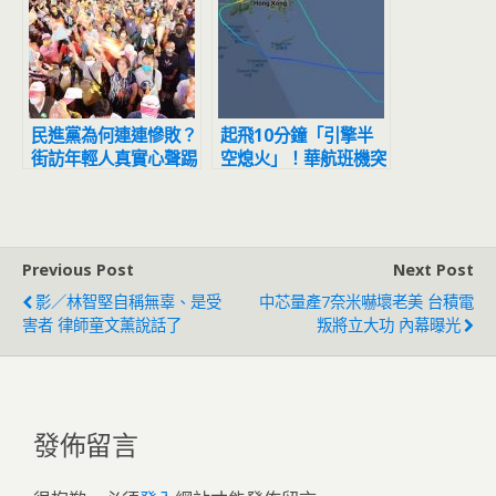
民進黨為何連連慘敗？
起飛10分鐘「引擎半
街訪年輕人真實心聲踢
空熄火」！華航班機突
爆原因
發意外 飛行員果斷返
航…驚險降落
Previous Post
Next Post
影／林智堅自稱無辜、是受
中芯量產7奈米嚇壞老美 台積電
害者 律師童文薰說話了
叛將立大功 內幕曝光
發佈留言