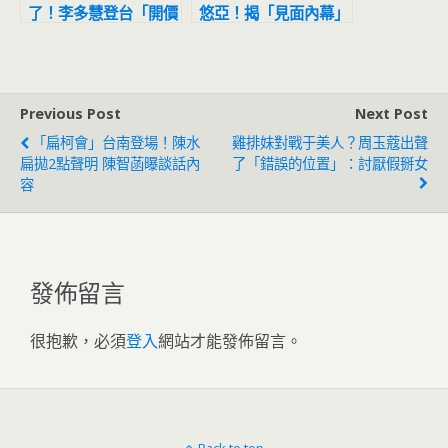
了！李多慧登台「開價
悠亞！揭「見面內幕」
超便宜」廠商秒換
網嗨翻：襄炸異次元
Previous Post
Next Post
「扁柯會」台南登場！陳水
雞排妹對戰于美人？周玉蔻出聲
扁拋2點聲明 陳智菡曝談話內
了「錯誤的位置」：討厭假掰女
容
發佈留言
很抱歉，必須
登入
網站才能發佈留言。