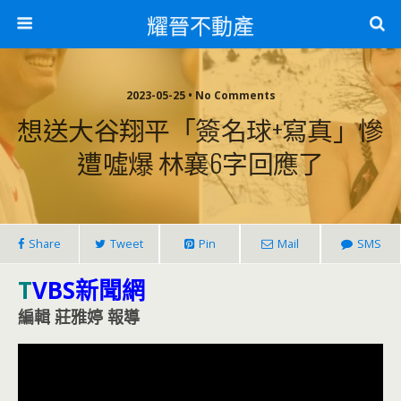
耀晉不動產
2023-05-25 • No Comments
想送大谷翔平「簽名球+寫真」慘
遭噓爆 林襄6字回應了
Share
Tweet
Pin
Mail
SMS
T
VBS新聞網
編輯 莊雅婷 報導