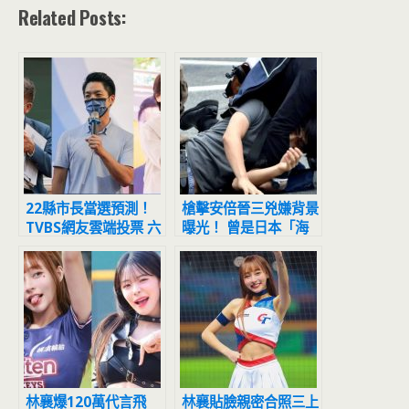
Related Posts:
22縣市長當選預測！
槍擊安倍晉三兇嫌背景
TVBS網友雲端投票 六
曝光！ 曾是日本「海
都勝者曝光
上自衛隊員」
林襄爆120萬代言飛
林襄貼臉親密合照三上