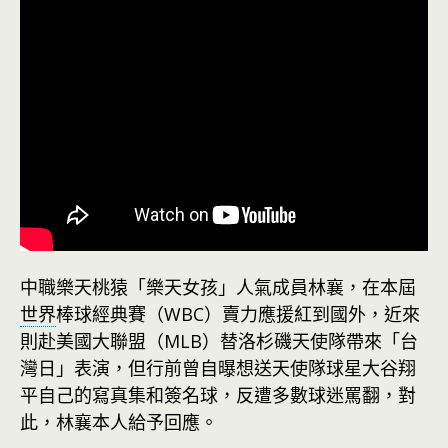
中職樂天桃猿「樂天女孩」人氣成員林襄，在本屆
世界
棒球經典賽（WBC）賣力應援紅到國外，近來
則赴美國大聯盟（MLB）替洛杉磯天使隊帶來「台
灣日」表演，但行前曾自曝想送天使隊球星大谷翔
平自己的寫真集和簽名球，反遭多數球迷罵翻，對
此，林襄本人給予回應。