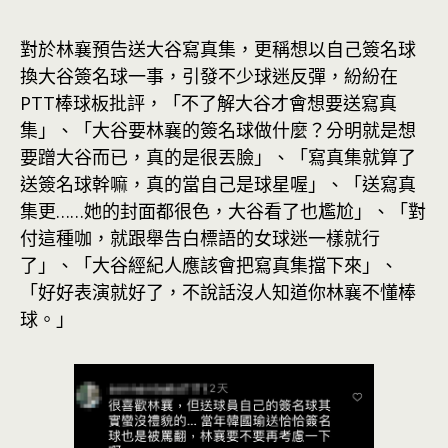
對於林襄預告送大谷寫真集，更稱想以自己簽名球
換大谷簽名球一事，引發不少球迷反彈，紛紛在
PTT棒球板批評，「不了解大谷才會想要送寫真
集」、「大谷要林襄的簽名球做什麼？分明就是想
要蹭大谷而已，真的是很丟臉」、「寫真集就算了
送簽名球幹嘛，真的當自己是球星喔」、「送寫真
集更……她的封面都很色，大谷看了也尷尬」、「對
付這種咖，就跟舉告白標語的女球迷一樣就行
了」、「大谷經紀人應該會把寫真集擋下來」、
「好好表演就好了，不說話沒人知道你林襄不懂棒
球。」