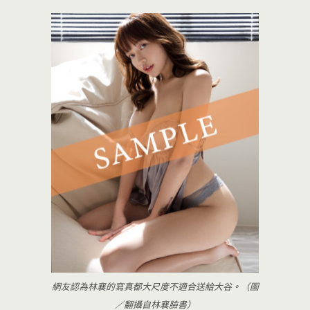
網友認為林襄的寫真都大尺度不適合送給大谷。（圖
／翻攝自林襄臉書）