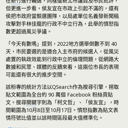
在
新竹
進行輔選，同樣遭新北市議員及市民批評，
但更進一步看，侯友宜在市政上引起不滿的，還有
侯把市政府當競選團隊，以局處單位名義發新聞稿
攻擊對手林佳龍的行政不中立行為，此舉的憤怒指
數更超過風災爭議。
「今天有數嗎」提到，2022地方選舉倒數不到 40
天，市民要選的是適合入主市府的候選人，從風災
處置的執政效能到行政中立的倫理問題，從網路大
數據和民眾、媒體的反饋來看，這兩位市長的表現
可能還有很大的進步空間。
該粉專的統計方法以QSearch作為搜尋引擎，撈取
貼文範圍為全台約 90 萬個 Facebook 粉絲頁貼
文。搜尋
關鍵
字則為「柯文哲」、「侯友宜」，時
間範圍為10月8日至10月17日。憤怒指數為貼文表
情符號比值並以該時間區段最大值標準化。