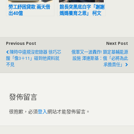
勞工紓困貸款 兩天借
館長突黑底白字「謝謝
出40億
媽媽養育之恩」 柯文
哲：館長節哀
Previous Post
Next Post
陳時中違規沒密錄器 徐巧芯
俄軍又一波轟炸! 鎖定基輔能源
酸「像3＋11」碰到他資料就
設施 澤連斯基：俄「必將為此
不見
承擔責任」
發佈留言
很抱歉，必須
登入
網站才能發佈留言。