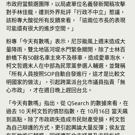
市政府當競選團隊，以局處單位名義發新聞稿攻擊
對手林佳龍，遭到外界批評「行政不中立」惹議，
該粉專大酸從所有反饋來看，「這兩位市長的表現
可能還有很大的進步空間。」
粉專「今天有數嗎」表示，尼莎颱風上週末造成大
量降雨，雙北地區河堤水門緊急關閉，除了士林百
齡橋下有50餘名車主來不及移車，造成愛車泡水，
柯文哲週末人在中部為民眾黨參選人輔選，並聲稱
「所有人員按照SOP自動自發進行，這才是比較文
明國家的做法」，引起跨黨派
台北
市議員指責「無
心市政」，才在週日晚上趕回台北。
「今天有數嗎」指出，從 QSearch 的數據來看，在
過去 10 天柯文哲的憤怒指數，在 10月16日 當天飆
到高點，除了市政疏失造成市民財產受損，柯文哲
為自己辯護的方式，更引起輿論大量反彈；侯友宜