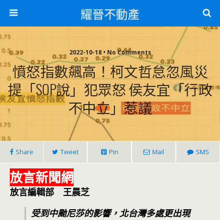
耀晉不動產
2022-10-18 • No Comments
憤怒指數飆高！柯文哲怠忽風災
提「SOP說」犯眾怒 侯友宜「行政
不中立」惹議
Share
Tweet
Pin
Mail
SMS
放言新聞網
放言編輯部 王晨芝
受到中颱尼莎的影響，北台灣多處更出現