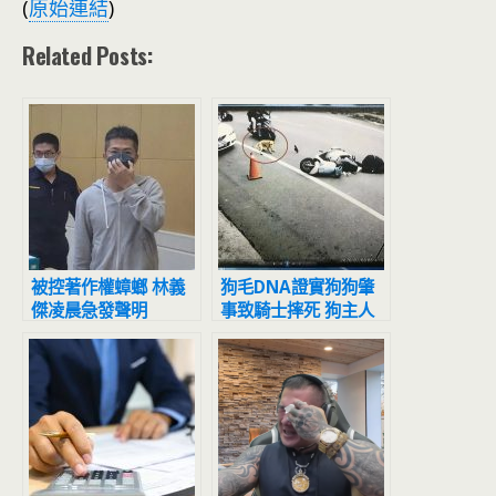
(
原始連結
)
Related Posts:
被控著作權蟑螂 林義
狗毛DNA證實狗狗肇
傑凌晨急發聲明
事致騎士摔死 狗主人
替狗入監