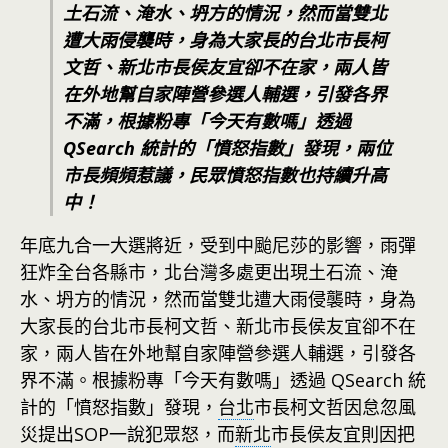
土石流、淹水、坍方的情況，然而當雙北
遭大雨侵襲時，身為大家長的台北市長柯
文哲、新北市長侯友宜卻不在家，兩人皆
在外地幫自家陣營參選人輔選，引發各界
不滿，根據粉專「今天有數嗎」透過
QSearch 統計的「憤怒指數」發現，兩位
市長頻頻惹議，民眾憤怒指數也持續升高
中！
年底九合一大選將近，受到中颱尼莎的影響，雨彈
狂炸全台各縣市，北台灣多處更出現土石流、淹
水、坍方的情況，然而當雙北遭大雨侵襲時，身為
大家長的台北市長柯文哲、新北市長侯友宜卻不在
家，兩人皆在外地幫自家陣營參選人輔選，引發各
界不滿。根據粉專「今天有數嗎」透過 QSearch 統
計的「憤怒指數」發現，
台北
市長柯文哲因怠忽風
災提出SOP一說犯眾怒，而
新北
市長侯友宜則因把