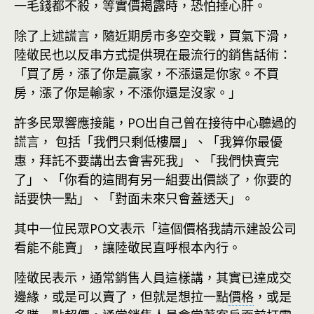
一毛錢都不殺，等實價揭露時，恐怕捶心肝。
除了上述謊言，隨近期房市多空交戰，買氣下滑，
陸敬民也以反串方式提供現在最流行的銷售話術：
「買了房，漲了你是贏家，不漲還是你家。不買
房，漲了你是輸家，不漲你還是沒家。」
許多民眾響應接龍，PO出自己曾在接待中心聽過的
謊言， 包括「我們只剩低樓層」、「我算你最優
惠，拜託不要講出去會害死我」、「我們快賣完
了」、「你看的這間有另一組要出價談了，你要的
話要快一點」、「對面未來只會蓋透天」。
其中一位民眾PO文表示「這個價格我請示建設公司
看能不能賣」，讓陸敬民直呼根本內行。
陸敬民表示，通常銷售人員這樣講，其實已達成交
邊緣，或是可以賣了，但就是想拉一點
價格
，或是