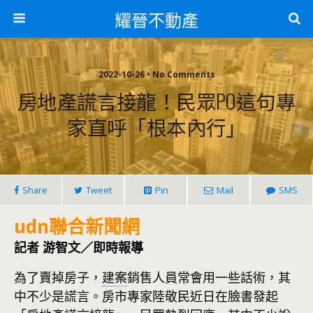
耀晉不動產
2022-10-26 • No Comments
房地產謊言接龍！民眾PO這句專
家直呼「根本內行」
Share
Tweet
Pin
Mail
SMS
udn聯合新聞網
記者 游智文／即時報導
為了賣掉房子，
建案
銷售人員常會用一些話術，其
中不少是謊言。房市專家陸敬民近日在臉書發起