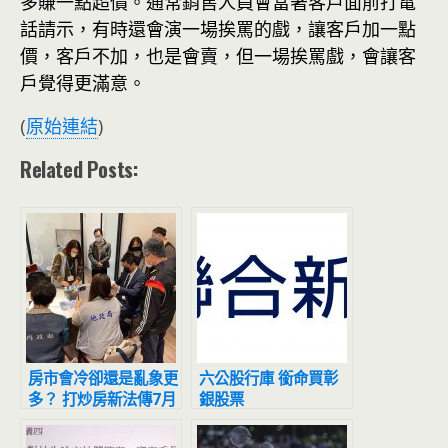
多賺一點超價。通常銷售人員會當著客戶面前打電
話請示，有時還會演一場挨罵的戲，讓客戶加一點
價，客戶不加，也是會賣，但一場挨罵戲，會讓客
戶覺得更滿意。
(
原始連結
)
Related Posts:
房市會冷卻還是亂象更
六公股行庫 銜命買彰
多？ 打炒房新法傳7月
銀股票
上路 「買方斷頭＋賣
方斷鏈」恐掀起營建業