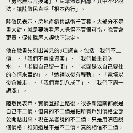
「房地產謊言接龍」，民眾熱烈回應，其中不少說
法，讓陸敬民直呼「根本內行」。
陸敬民表示，房地產銷售話術千百種，大部分不是
畫大餅，就是要讓看屋人覺得不買很可惜，晚買會
更貴，促使購屋人趕快下決定。
他在臉書先列出常見的9項謊言，包括「我們不二
價」、「我們不賣投資客」、「我們最重視防
水」、「老闆自己留一間」、「老闆是以自己要住
的心情來蓋的」，「這裡以後有輕軌」、「電塔以
後會搬走」、「我們賣到八成了」、「我們下周一
調漲」。
陸敬民表示，實價登錄上路後，很多新
建案
都說是
自己不二價，但真的不二價是把所有戶別價格全部
公開貼出來，現在業者說的不二價，只是用嘴巴說
個價格，誰知道是不是不二價。真的相信不二價，