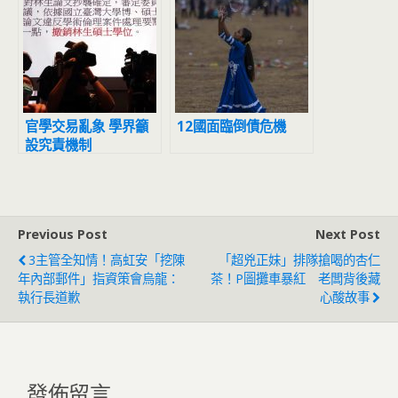
大洗牌！
官學交易亂象 學界籲
12國面臨倒債危機
設究責機制
Previous Post
Next Post
3主管全知情！高虹安「挖陳
「超兇正妹」排隊搶喝的杏仁
年內部郵件」指資策會烏龍：
茶！P圖攤車暴紅 老闆背後藏
執行長道歉
心酸故事
發佈留言