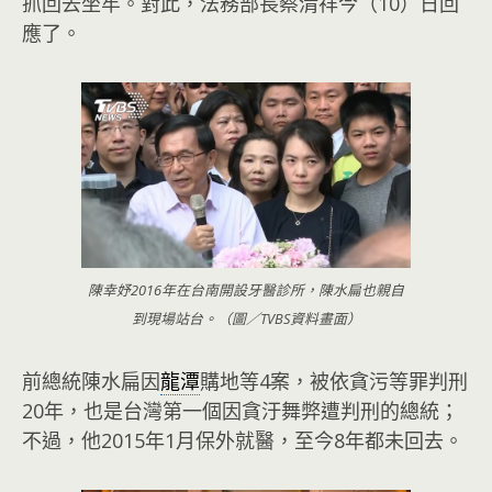
抓回去坐牢。對此，法務部長蔡清祥今（10）日回
應了。
陳幸妤2016年在台南開設牙醫診所，陳水扁也親自
到現場站台。（圖／TVBS資料畫面）
前總統陳水扁因
龍潭
購地等4案，被依貪污等罪判刑
20年，也是台灣第一個因貪汙舞弊遭判刑的總統；
不過，他2015年1月保外就醫，至今8年都未回去。