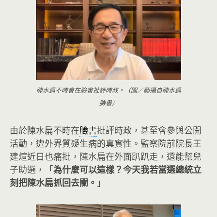
陳水扁不時會在臉書批評時政。（圖／翻攝自陳水扁
臉書）
由於陳水扁不時在
臉書
批評時政，甚至會參與公開
活動，遭外界質疑生病的真實性。監察院前院長王
建煊近日也痛批，陳水扁在外面趴趴走，還能幫兒
子助選，「
為什麼可以這樣？今天我若當選總統立
刻把陳水扁抓回去關。
」