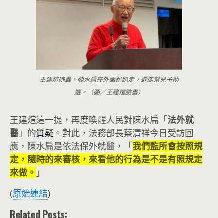
王建煊砲轟，陳水扁在外面趴趴走，還能幫兒子助
選。（圖／王建煊臉書）
王建煊這一提，再度喚醒人民對陳水扁「
法外就
醫
」的
質疑
。對此，法務部長蔡清祥今日受訪回
應，陳水扁是依法保外就醫，「
我們監所會按照規
定，隨時的來審核，來看他的行為是不是有照規定
來做。
」
(
原始連結
)
Related Posts: