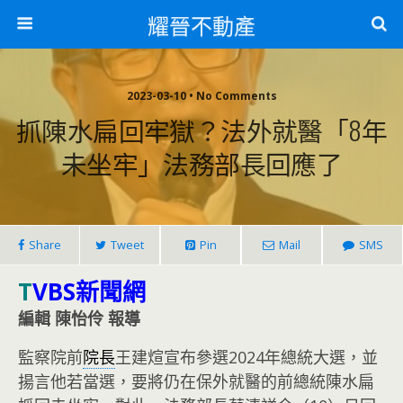
耀晉不動產
2023-03-10 • No Comments
抓陳水扁回牢獄？法外就醫「8年
未坐牢」法務部長回應了
Share
Tweet
Pin
Mail
SMS
T
VBS新聞網
編輯 陳怡伶 報導
監察院前
院長
王建煊宣布參選2024年總統大選，並
揚言他若當選，要將仍在保外就醫的前總統陳水扁