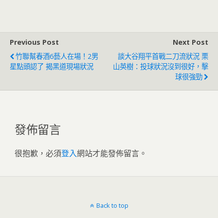
者固票、催票
台灣周邊海域保衛
Previous Post
Next Post
竹聯幫春酒6藝人在場！2男
談大谷翔平首戰二刀流狀況 栗
星點頭認了 揭黑道現場狀況
山英樹：投球狀況沒到很好，擊
球很強勁
發佈留言
很抱歉，必須
登入
網站才能發佈留言。
Back to top