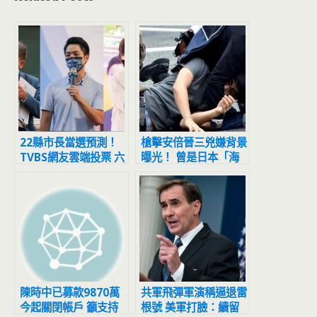
22縣市長當選預測！
槍擊安倍晉三兇嫌背景
TVBS網友雲端投票 六
曝光！ 曾是日本「海
都勝者曝光
上自衛隊員」
陳時中已募款9870萬
共軍飛彈軍演稱逼退雷
今起關閉帳戶 籲支持
根號 美軍打臉：續留