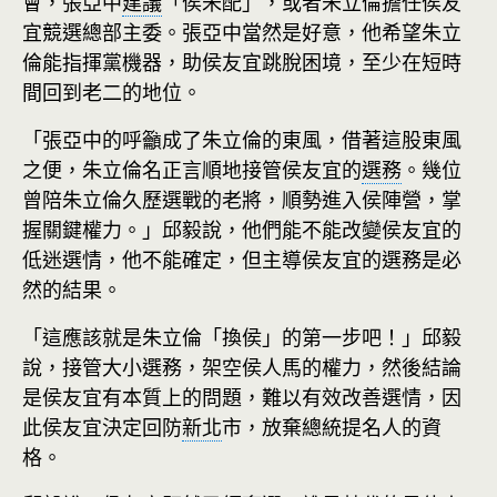
會，張亞中
建議
「侯朱配」，或者朱立倫擔任侯友
宜競選總部主委。張亞中當然是好意，他希望朱立
倫能指揮黨機器，助侯友宜跳脫困境，至少在短時
間回到老二的地位。
「張亞中的呼籲成了朱立倫的東風，借著這股東風
之便，朱立倫名正言順地接管侯友宜的
選務
。幾位
曾陪朱立倫久歷選戰的老將，順勢進入侯陣營，掌
握關鍵權力。」邱毅說，他們能不能改變侯友宜的
低迷選情，他不能確定，但主導侯友宜的選務是必
然的結果。
「這應該就是朱立倫「換侯」的第一步吧！」邱毅
說，接管大小選務，架空侯人馬的權力，然後結論
是侯友宜有本質上的問題，難以有效改善選情，因
此侯友宜決定回防
新北
市，放棄總統提名人的資
格。