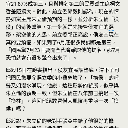
宜21.87%成第三，且與排名第二的民眾黨主席柯文
哲差距擴大。對此，前立委邱毅則認為，現在的情
勢如黨主席朱立倫預期的一樣，並分析朱立倫「換
侯」的背後盤算，第一步就是先接管侯友宜的
選
務
，架空他的人馬。前立委郭正亮說，侯友宜現在
真的要煩惱，如果到了6月底很多民調都是第三，
「國民黨7月23日要開全代會確認他的提名，那7月
恐怕就會有很多聲音出來了」。
邱毅15日在臉書指出，侯友宜民調墊底，這下子可
把國民黨要參選立委的小雞急壞了，「換侯」的呼
聲又如潮水湧現。他說，這種形勢的
發展
，似乎與
朱立倫的預期一致，但朱立倫在八年前已搞過一次
「換柱」，這回他還敢冒偌大風險再重演一次「換
侯」嗎？
邱毅說，朱立倫的老對手張亞中給了他很好的機