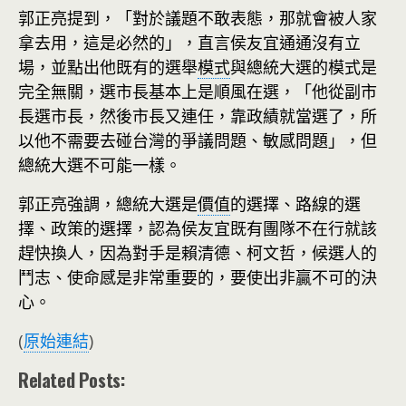
郭正亮提到，「對於議題不敢表態，那就會被人家
拿去用，這是必然的」，直言侯友宜通通沒有立
場，並點出他既有的選舉
模式
與總統大選的模式是
完全無關，選市長基本上是順風在選，「他從副市
長選市長，然後市長又連任，靠政績就當選了，所
以他不需要去碰台灣的爭議問題、敏感問題」，但
總統大選不可能一樣。
郭正亮強調，總統大選是
價值
的選擇、路線的選
擇、政策的選擇，認為侯友宜既有團隊不在行就該
趕快換人，因為對手是賴清德、柯文哲，候選人的
鬥志、使命感是非常重要的，要使出非贏不可的決
心。
(
原始連結
)
Related Posts: