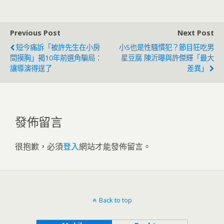
的
整懶趴火
Previous Post
Next Post
短今痛訴「被許先生在小房
小S也是性騷慣犯？節目狂吃男
間摸胸」揭10年前選角騙局：
星豆腐 陳沂曝與許傑輝「最大
讓導演得逞了
差異」
發佈留言
很抱歉，必須
登入
網站才能發佈留言。
Back to top