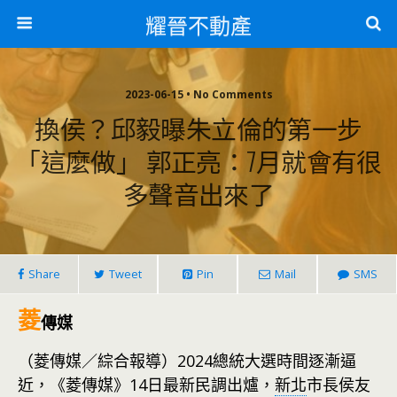
耀晉不動產
2023-06-15 • No Comments
換侯？邱毅曝朱立倫的第一步
「這麼做」 郭正亮：7月就會有很
多聲音出來了
Share
Tweet
Pin
Mail
SMS
菱
傳媒
（菱傳媒／綜合報導）2024總統大選時間逐漸逼
近，《菱傳媒》14日最新民調出爐，
新北
市長侯友