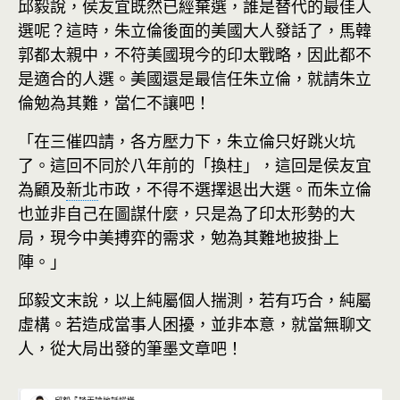
邱毅說，侯友宜既然已經棄選，誰是替代的最佳人
選呢？這時，朱立倫後面的美國大人發話了，馬韓
郭都太親中，不符美國現今的印太戰略，因此都不
是適合的人選。美國還是最信任朱立倫，就請朱立
倫勉為其難，當仁不讓吧！
「在三催四請，各方壓力下，朱立倫只好跳火坑
了。這回不同於八年前的「換柱」，這回是侯友宜
為顧及
新北
市政，不得不選擇退出大選。而朱立倫
也並非自己在圖謀什麼，只是為了印太形勢的大
局，現今中美搏弈的需求，勉為其難地披掛上
陣。」
邱毅文末說，以上純屬個人揣測，若有巧合，純屬
虛構。若造成當事人困擾，並非本意，就當無聊文
人，從大局出發的筆墨文章吧！