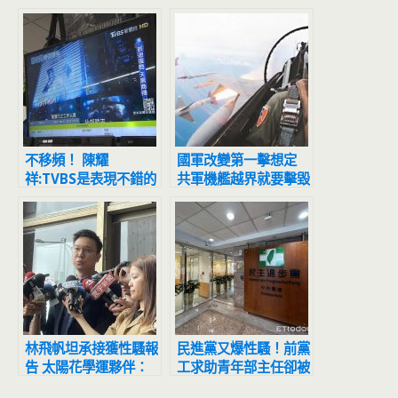
不移頻！ 陳耀
國軍改變第一擊想定
祥:TVBS是表現不錯的
共軍機艦越界就要擊毀
新聞台
林飛帆坦承接獲性騷報
民進黨又爆性騷！前黨
告 太陽花學運夥伴：
工求助青年部主任卻被
你曾經是可以積極處理
逼道歉：妳給人家燒到