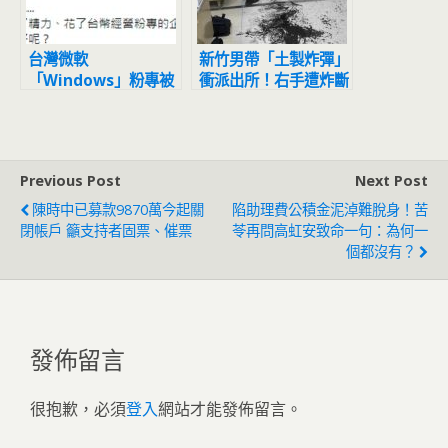
台灣微軟
新竹男帶「土製炸彈」
「Windows」粉專被
衝派出所！右手遭炸斷
盜！管理團隊整組被踢
血猛噴一地
Previous Post
Next Post
陳時中已募款9870萬今起關
陷助理費公積金泥淖難脫身！苦
閉帳戶 籲支持者固票、催票
苓再問高虹安致命一句：為何一
個都沒有？
發佈留言
很抱歉，必須
登入
網站才能發佈留言。