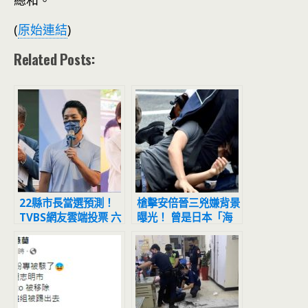
總和。
(
原始連結
)
Related Posts:
22縣市長當選預測！
槍擊安倍晉三兇嫌背景
TVBS網友雲端投票 六
曝光！ 曾是日本「海
都勝者曝光
上自衛隊員」