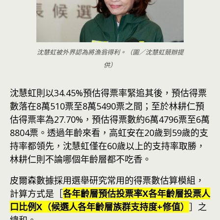
沈慧虹被外界認為將漁翁得利。（圖／沈慧虹競辦提
供）
沈慧虹則以34.45%預估得票率緊追其後，預估得票
數落在8萬510票至8萬5490票之間；至於林耕仁預
估得票率為27.70%，預估得票數約6萬4796票至6萬
8804票。透過年齡來看，高虹安在20歲到59歲的支
持率都領先，沈慧虹僅在60歲以上的支持率取勝，
林耕仁則不論哪個年齡層都不吃香。
皮爾森數據採用選舉研究常用的得票數估算模組，
計算方式是［
各年齡層預估投票率X各年齡層投票人
口比例X（候選人各年齡層族群支持度+修值）
］之