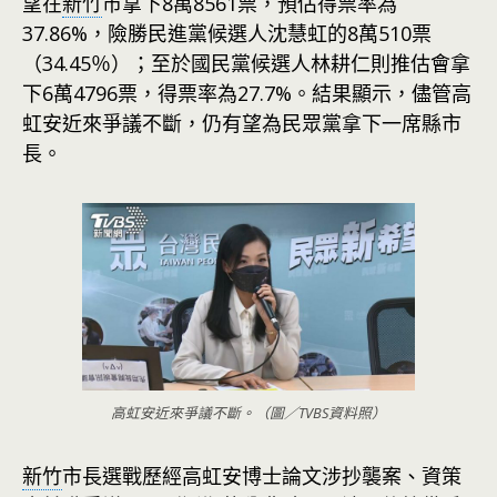
望在
新竹
市拿下8萬8561票，預估得票率為
37.86%，險勝民進黨候選人沈慧虹的8萬510票
（34.45％）；至於國民黨候選人林耕仁則推估會拿
下6萬4796票，得票率為27.7%。結果顯示，儘管高
虹安近來爭議不斷，仍有望為民眾黨拿下一席縣市
長。
高虹安近來爭議不斷。（圖／TVBS資料照）
新竹
市長選戰歷經高虹安博士論文涉抄襲案、資策