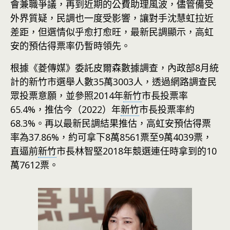
會兼職爭議，再到近期的公費助理風波，儘管備受
外界質疑，民調也一度受影響，讓對手沈慧虹拉近
差距，但選情似乎愈打愈旺，最新民調顯示，高虹
安的預估得票率仍暫時領先。
根據《菱傳媒》委託皮爾森數據調查，內政部8月統
計的新竹市選舉人數35萬3003人，透過網路調查民
眾投票意願，並參照2014年
新竹
市長投票率
65.4%，推估今（2022）年
新竹
市長投票率約
68.3%。再以最新民調結果推估，高虹安預估得票
率為37.86%，約可拿下8萬8561票至9萬4039票，
直逼前
新竹
市長林智堅2018年競選連任時拿到的10
萬7612票。