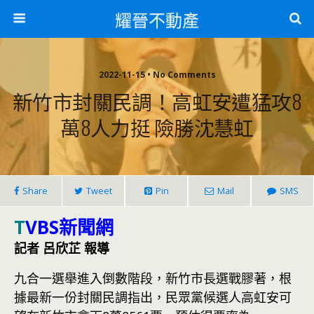
耀晉不動產
2022-11-15 • No Comments
新竹市封關民調！高虹安遭猛攻8
萬8人力挺 險勝沈慧虹
Share
Tweet
Pin
Mail
SMS
T
VBS新聞網
記者 呂欣芷 報導
九合一選舉進入倒數階段，新竹市長選戰膠著，根
據最新一份封關民調指出，民眾黨候選人高虹安可