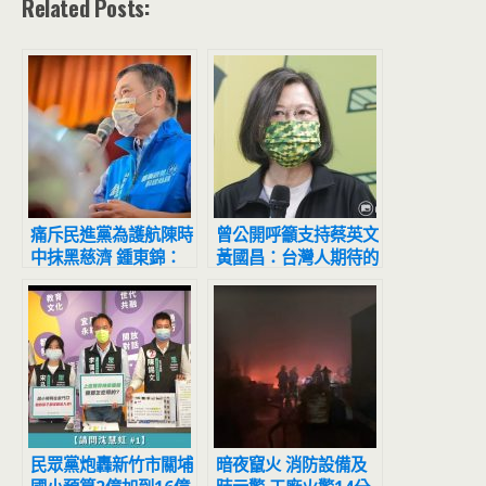
Related Posts:
痛斥民進黨為護航陳時
曾公開呼籲支持蔡英文
中抹黑慈濟 鍾東錦：
黃國昌：台灣人期待的
台灣人能忍嗎？
不是「民進黨的總統」
民眾黨炮轟新竹市關埔
暗夜竄火 消防設備及