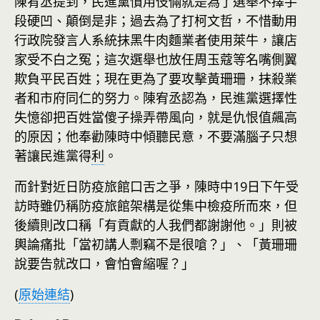
陳宥丞提到，民進黨慣用伎倆就是為了選舉不擇手
段硬凹、顛倒是非；過去為了打柯文哲，不惜動用
行政院發言人系統抹黑牛肉麵業者使用萊牛，讓店
家受不白之冤；這次選舉也放任周玉蔻等名嘴側翼
欺負平民百姓；現在更為了要攻擊黃珊珊，抹殺業
者和市府同仁的努力。陳宥丞認為，民進黨選擇性
失憶卻把百姓當傻子操弄帶風向，就是仇恨值飆高
的原因；他奉勸陳時中傾聽民意，不要滿腦子只想
著讓民進黨得
利
。
而針對近日防疫旅館口舌之爭，陳時中19日下午受
訪時雖仍稱防疫旅館架構是從集中檢疫所而來，但
後續則改口稱「有貢獻的人我們都謝謝他。」則被
輿論痛批「當初講人剽竊不是很嗆？」、「黃珊珊
說要告就改口，會怕會縮喔？」
(
原始連結
)