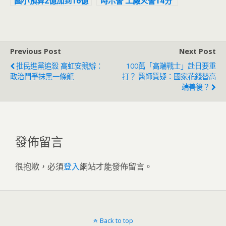
國小預算2億加到16億
時示警 工廠火警14分
「還沒完工」 市府稱
鐘撲滅
符合市場行情
Previous Post
Next Post
批民進黨追殺 高虹安競辦：
100萬「高端戰士」赴日要重
政治鬥爭抹黑一條龍
打？ 醫師質疑：國家花錢替高
端善後？
發佈留言
很抱歉，必須
登入
網站才能發佈留言。
Back to top