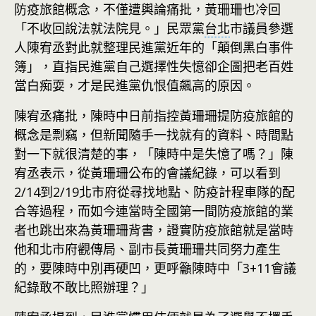
防疫旅館概念，不僅遭輿論痛批，黃珊珊也冷回
「不收回說法就法院見。」民眾黨
台北
市議員參選
人陳宥丞對此就整理民進黨近年的「顛倒黑白事件
簿」，直指民進黨自己選擇性失憶卻企圖把老百姓
當白痴耍，才是民進黨仇恨值飆高的原因。
陳宥丞痛批，陳時中日前指控黃珊珊提防疫旅館的
概念是剽竊，但新聞隨手一找就有的資料、時間點
對一下就很清楚的事，「陳時中是失憶了嗎？」陳
宥丞表示，從黃珊珊公布的會議紀錄，可以看到
2/14到2/19北市府從尋找地點、防疫計程車隊的配
合等過程，而如今連當時全國第一間防疫旅館的業
者也跳出來為黃珊珊背書，證實防疫旅館就是當時
他和北市府觀傳局、副市長黃珊珊共同努力產生
的，要陳時中別再硬凹，更呼籲陳時中「3+11會議
紀錄敢不敢比照辦理？」