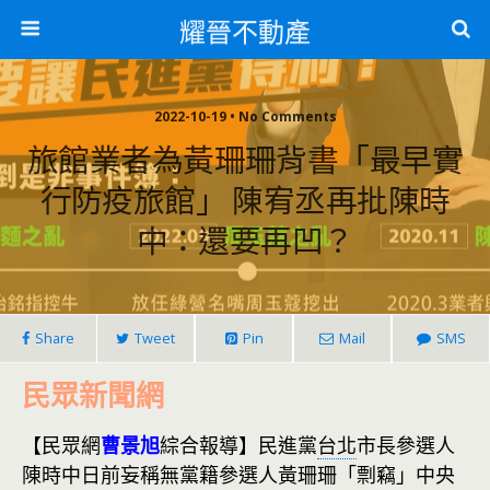
耀晉不動產
2022-10-19 • No Comments
旅館業者為黃珊珊背書「最早實
行防疫旅館」 陳宥丞再批陳時
中：還要再凹？
Share
Tweet
Pin
Mail
SMS
民眾新聞網
【民眾網
曹景旭
綜合報導】民進黨
台北
市長參選人
陳時中日前妄稱無黨籍參選人黃珊珊「剽竊」中央