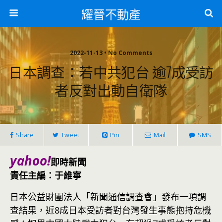
耀晉不動產
2022-11-13 • No Comments
日本調查：若中共犯台 逾7成受訪
者反對出動自衛隊
Share
Tweet
Pin
Mail
SMS
yahoo!
即時新聞
責任主編：于維寧
日本公益財團法人「新聞通信調查會」發布一項調
查結果，近8成日本受訪者對台灣發生事態抱持危機