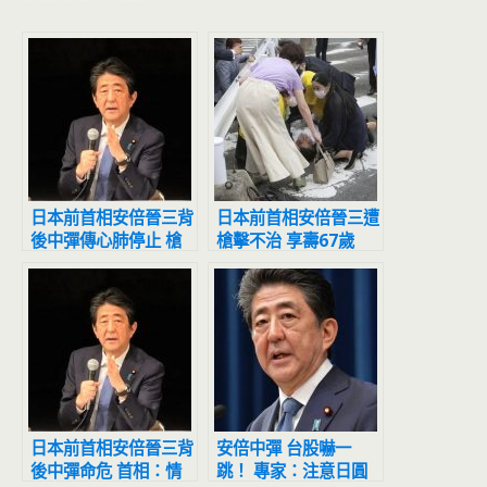
日本前首相安倍晉三背
日本前首相安倍晉三遭
後中彈傳心肺停止 槍
槍擊不治 享壽67歲
手落網
日本前首相安倍晉三背
安倍中彈 台股嚇一
後中彈命危 首相：情
跳！ 專家：注意日圓