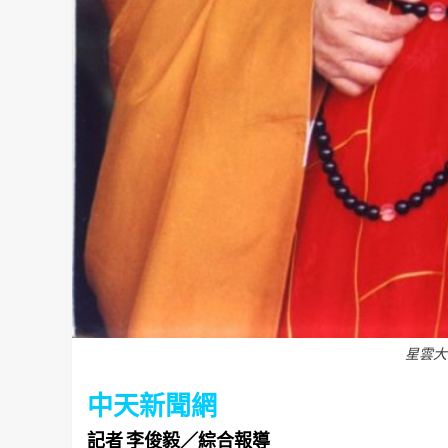
星雲大
中天新聞網
記者 李俊毅／綜合報導