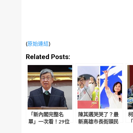
(
原始連結
)
Related Posts:
「新內閣完整名
陳其邁哭哭了？最
柯
單」一次看！29位
新高雄市長街頭民
「
留任、這9人有變化
調出爐 柯志恩輾壓
了