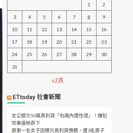
1
2
3
4
5
6
7
8
9
10
11
12
13
14
15
16
17
18
19
20
21
22
23
24
25
26
27
28
29
30
31
« 7 月
ETtoday 社會新聞
女公關欠50萬高利貸「包廂內遭性侵」！嫌犯
完事逼她吞下
屏東一名女子因積欠高利貸債務，遭3名男子