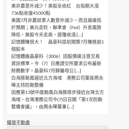
美非農意外減少！美股全收紅 台指期大漲
736點收復45000點
美國7月非農就業人數意外減少，而且遠遠低
於預期；美元走貶、聯準會（Fed）升息風險
降低，美股今天走高，道瓊收漲 […]
記憶體賺很大！ 晶豪科提前開獎7月賺進逾1
個股本
記憶體廠晶豪科（3006）因股價達注意交易
資訊標準，今（7）日應證交所要求公布最新
財務數字。晶豪科7月歸屬母公 […]
白海豚颱風逼近北方海域 港務公司董座周永
暉主持防颱整備
因應第13號中度颱風白海豚逐步接近台灣北方
海域，台灣港務公司今(7)日召開「第1次防颱
整備會議」，由周永暉董事 […]
耀晉不動產