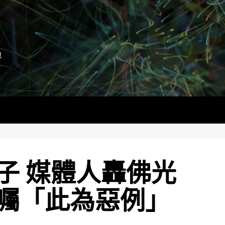
地
子 媒體人轟佛光
囑「此為惡例」