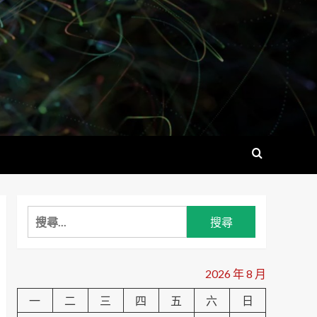
搜
尋
關
鍵
2026 年 8 月
字:
一
二
三
四
五
六
日