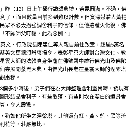
」昨（13）日上午舉行讚頌典禮，荼毘圓滿。不過，佛
舍利子，而且數量目前多到難以計數。但資深媒體人黃揚
民眾不必太過強調舍利子的信仰，但他遺體火化後，佛
「不顧師父叮囑，此為惡例。」
蔡英文、行政院長陳建仁等人親自前往致意，超過5萬名
蔡英文更親頒贈褒揚令，表彰星雲大師對台灣文化、教
星雲大師的法體真身坐龕在佛號聲中繞行佛光山及佛陀
仙寺展開荼毘大典，由佛光山長老在星雲大師的涅槃塔
觀肅穆。
3個多小時後，弟子們在為大師整理舍利靈骨時，發現有
圓形結晶舍利子，有些散落、有些則坎在潔白的遺骨舍
算，令人震驚。
，猶如他所坐之涅槃塔，其他還有紅、黃、藍、黑等琉
利花等，莊嚴無比。