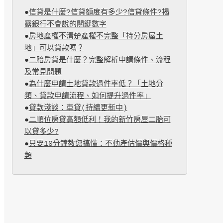
●
信貸是什麼?信貸額度有多少?信貸條件?揭
露銀行不會說的關鍵數字
●
房地產權不清楚產權不完整「持分房屋土
地」可以貸款嗎？
●
二胎房貸是什麼？完整解析申請條件、流程
及常見問題
●
為什麼申請土地貸款過件率低？「土地分
類、貸款申請流程、如何提升過件率」
●
貸款淺談：車貸(持續更新中)
●
二順位房貸高額低利！我的新竹房屋二胎可
以貸多少?
●
只要10分鐘教您搞懂：不動產估價與價格種
類