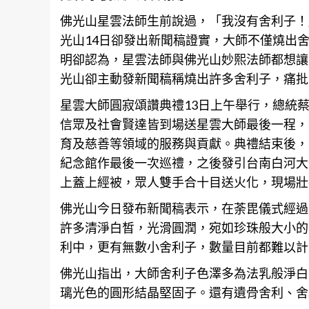
佛光山星雲法師生前說過，「我沒有舍利子！
光山14日卻發出
新聞
稿證實，大師不僅燒出
明卻認為，星雲法師與佛光山妙熙法師都想讓
光山卻主動發
新聞
稿稱燒出許多舍利子，痛批
星雲大師圓寂頌讚典禮13日上午舉行，總統
信眾及社會賢達皆到場送星雲大師最後一程，
育及慈善等領域的服務與貢獻。典禮結束後，
紀念館作最後一次巡禮，之後發引
台南
白河大
上蓋上經被，眾人雙手合十目送火化，現場壯
佛光山今日發布
新聞
稿表示，在荼毘儀式經過
許多清淨白皙，光滑圓潤，宛如珍珠般大小的
利中，更有無數小舍利子，數量目前都難以計
佛光山指出，大師舍利子色澤多為法乳般淨白
璃光色的圓形結晶堅固子。還有遺骨舍利、舍