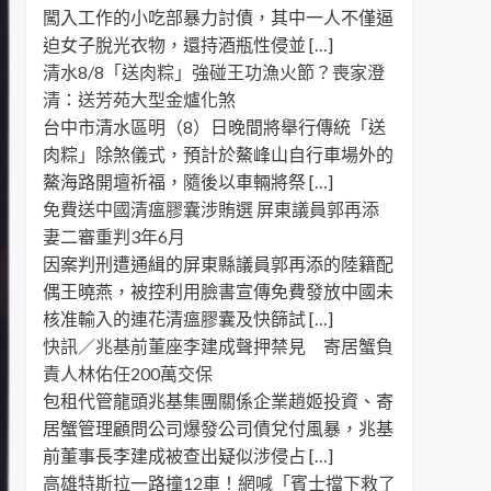
闖入工作的小吃部暴力討債，其中一人不僅逼
迫女子脫光衣物，還持酒瓶性侵並 […]
清水8/8「送肉粽」強碰王功漁火節？喪家澄
清：送芳苑大型金爐化煞
台中市清水區明（8）日晚間將舉行傳統「送
肉粽」除煞儀式，預計於鰲峰山自行車場外的
鰲海路開壇祈福，隨後以車輛將祭 […]
免費送中國清瘟膠囊涉賄選 屏東議員郭再添
妻二審重判3年6月
因案判刑遭通緝的屏東縣議員郭再添的陸籍配
偶王曉燕，被控利用臉書宣傳免費發放中國未
核准輸入的連花清瘟膠囊及快篩試 […]
快訊／兆基前董座李建成聲押禁見 寄居蟹負
責人林佑任200萬交保
包租代管龍頭兆基集團關係企業趙姬投資、寄
居蟹管理顧問公司爆發公司債兌付風暴，兆基
前董事長李建成被查出疑似涉侵占 […]
高雄特斯拉一路撞12車！網喊「賓士擋下救了