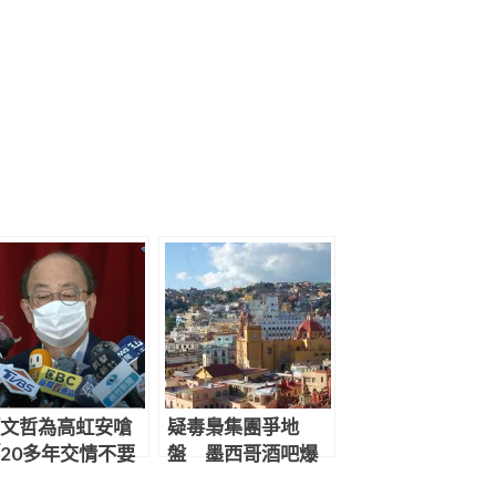
文哲為高虹安嗆
疑毒梟集團爭地
20多年交情不要
盤 墨西哥酒吧爆
？」 柯建銘妙回
槍聲12人中彈亡