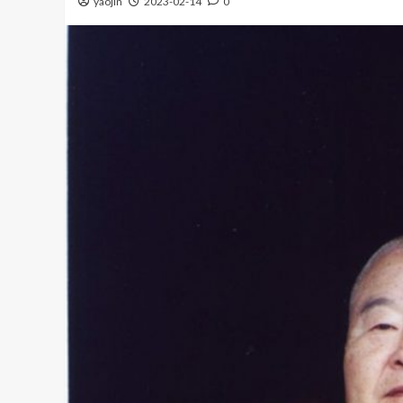
yaojin
2023-02-14
0