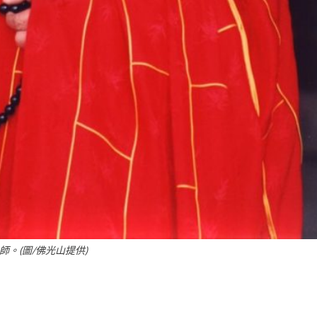
師。(圖/佛光山提供)