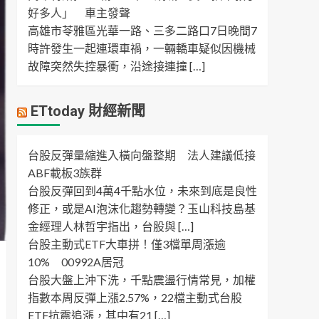
好多人」 車主發聲
高雄市苓雅區光華一路、三多二路口7日晚間7
時許發生一起連環車禍，一輛轎車疑似因機械
故障突然失控暴衝，沿途接連撞 […]
ETtoday 財經新聞
台股反彈量縮進入橫向盤整期 法人建議低接
ABF載板3族群
台股反彈回到4萬4千點水位，未來到底是良性
修正，或是AI泡沫化趨勢轉變？玉山科技島基
金經理人林哲宇指出，台股與 […]
台股主動式ETF大車拼！僅3檔單周漲逾
10% 00992A居冠
台股大盤上沖下洗，千點震盪行情常見，加權
指數本周反彈上漲2.57%，22檔主動式台股
ETF抗震追漲，其中有21 […]