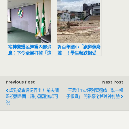
宅神驚爆民進黨內部消
近百年國小「跑道像廢
息：下令全黨打掉「這
墟」！學生頻跌倒受
人」
傷、3年沒辦運動會
Previous Post
Next Post
虐狗疑雲漏洞百出！ 前夫調
王思佳187坪別墅遭嗆「裝一櫃
監視器畫面：讓小甜甜無話可
子假貨」 開箱豪宅舊片神打臉
說