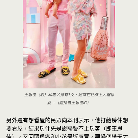
王思佳（右）和老公育有1女，經常在社群上大曬恩
愛。（翻攝自王思佳IG）
另外還有想看屋的民眾向本刊表示，他打給
房仲
想
要看屋，結果房仲先是說聯繫不上房客（即王思
佳），又回覆房客和小孩最近感冒，要過個幾天才