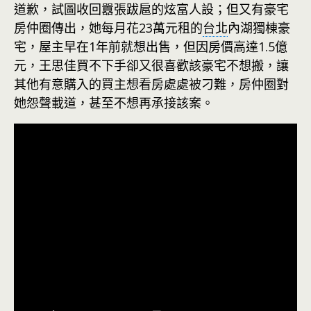
道歉，試圖收回囂張跋扈的炫富人設；但又有豪宅
房仲圈傳出，她每月花23萬元租的
台北
內湖獨棟豪
宅，屋主早在1年前就想出售，但因房價高達1.5億
元，王思佳買不下手卻又很喜歡該豪宅不想搬，讓
其他有意購入的買主想看房處處被刁難，房仲圈對
她怨聲載道，甚至不想再承接該案。