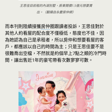
王思佳目前租的內湖別墅，房東開價1.5億元想要賣
出。（翻攝自永慶房仲網）
而本刊則陸續接獲
房仲
圈跟讀者投訴，王思佳對於
其他人約看屋的配合度不僅極低，態度也不佳，因
為她認為自己是承租者，所以房仲和想要看屋的客
戶，都應該以自己的時間為主；只是王思佳要不是
很難喬出空檔，不然就是約個早上7點之類的冷門時
間，讓出售近1年的豪宅帶看次數寥寥可數。