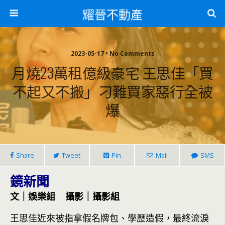
耀晉不動產
2023-05-17 • No Comments
月燒23萬租億級豪宅 王思佳「買
不起又不搬」刁難買家惡行全被
爆
Share
Tweet
Pin
Mail
SMS
鏡新聞
文｜娛樂組 攝影｜攝影組
王思佳近來被指拿假名牌包、學歷造假，最終流淚