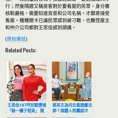
行；然後隔週又稱房客對於要看屋的民眾，身分審
核較嚴格，需要知道背景和公司名稱，才願意接受
看屋。種種關卡已讓民眾感到被刁難，也難怪屋主
和
仲介
公司都對王思佳感到頭痛。
(
原始連結
)
Related Posts:
王思佳187坪別墅遭嗆
蔡英文為何去看證嚴法
「裝一櫃子假貨」 開
師？媒體人怒轟超冷
箱豪宅舊片神打臉
血：在演「這齣戲」