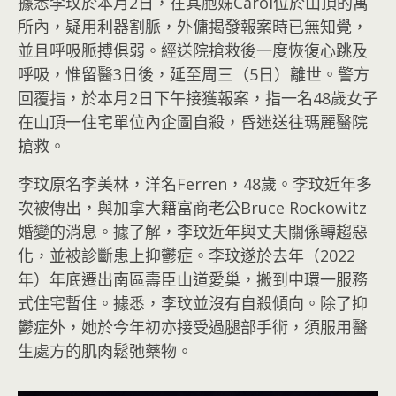
據悉李玟於本月2日，在其胞姊Carol位於山頂的寓
所內，疑用利器割脈，外傭揭發報案時已無知覺，
並且呼吸脈搏俱弱。經送院搶救後一度恢復心跳及
呼吸，惟留醫3日後，延至周三（5日）離世。警方
回覆指，於本月2日下午接獲報案，指一名48歲女子
在山頂一住宅單位內企圖自殺，昏迷送往瑪麗醫院
搶救。
李玟原名李美林，洋名Ferren，48歲。李玟近年多
次被傳出，與加拿大籍富商老公Bruce Rockowitz
婚變的消息。據了解，李玟近年與丈夫關係轉趨惡
化，並被診斷患上抑鬱症。李玟遂於去年（2022
年）年底遷出南區壽臣山道愛巢，搬到中環一服務
式住宅暫住。據悉，李玟並沒有自殺傾向。除了抑
鬱症外，她於今年初亦接受過腿部手術，須服用醫
生處方的肌肉鬆弛藥物。