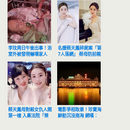
李玟周日午後出事！浴
名媛蔡天鳳碎屍案「第
室外被發現嚇壞家人
7人落網」 蔡母防前親
港媒還原送醫經過
家賣房出招了
蔡天鳳母對殺女仇人開
電影爭相取景！珍寶海
第一槍 入稟法院「禁
鮮舫沉沒南海 網嘆：
前親家公私賣豪宅」
像香港的命運