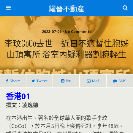
耀晉不動產
2023-07-06 • No Comments
李玟CoCo去世｜近日不適暫住胞姊
山頂寓所 浴室內疑利器割腕輕生
Share
Tweet
Pin
Mail
SMS
香港01
撰文：凌逸德
在本港出生、著名於全球華人圈的歌手李玟
（CoCo），於本月5日晚上突傳死訊，享年48歲。