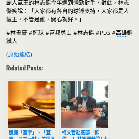
霸人氣王的林志傑今年遇到強勁對手，對此，林志
傑笑說：「大家都有各自的球迷支持，大家都是人
氣王，不管是誰，開心就好。」
#林書豪 #籃球 #富邦勇士 #林志傑 #PLG #
高雄
鋼
鐵人
(
原始連結
)
Related Posts:
遺囑「簽字」、「蓋
柯文哲赴黨部「拆