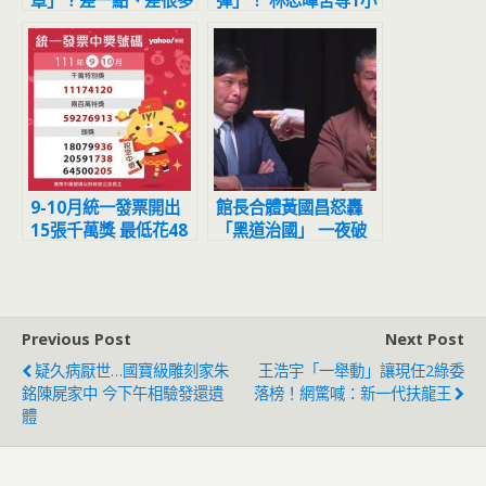
章」？差一點、差很多
彈」！ 林恕暉苦等1小
時慘吃閉門羹
9-10月統一發票開出
館長合體黃國昌怒轟
15張千萬獎 最低花48
「黑道治國」 一夜破
元買飲品就中獎
50萬人次觀戰
Previous Post
Next Post
疑久病厭世…國寶級雕刻家朱
王浩宇「一舉動」讓現任2綠委
銘陳屍家中 今下午相驗發還遺
落榜！網驚喊：新一代扶龍王
體