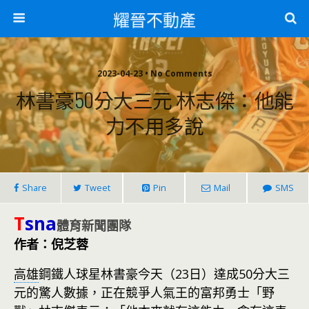
耀晉不動產
2023-04-23 • No Comments
林書豪50分大三元 林志傑：他能
力不用多說
Share
Tweet
Pin
Mail
SMS
T
sna
體育新聞團隊
作者：倪芝蓉
高雄
鋼鐵人球星林書豪今天（23日）達成50分大三
元的驚人數據，正在競爭人氣王的富邦勇士「野