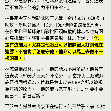
獸」林志傑表示：「他本來就有這能力，會有這表
現不意外，他的能力不用多說。」
林書豪今天在對
新北
國王之戰，繳出50分10籃板11
助攻，幫助鋼鐵人116比110延續隊史最長8連勝。
在台北和平籃球館出戰桃園領航猿的林志傑也有關
心
高雄
戰況，談到林書豪表現，林志傑說：「
他一
定有這能力，尤其是他怎麼可以把鋼鐵人打到現在
連勝，不管對手怎麼守他，他都可以馬上去做不一
樣的事。
」
林志傑稱讚林書豪，「他的能力不用多說，他會有
這表現（50分大三元）不意外。」富邦勇士總教練
許晉哲同樣認為，這就是林書豪在CBA之所以被視
為洋將的原因，「他的能力就在那，只是他要不要
而已。」許晉哲說。
至於林志傑與林書豪正在進行人氣王競爭，前2年連