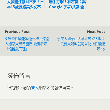
太多關注感到不安！日
聯手打擊！林右昌：與
本15歲長跑美少女不
Google取得3共識 全
堪爆紅宣布棄賽
面阻詐騙
Previous Post
Next Post
綠營性騷吃案僅一樁？媒體
于美人到華山大草坪練習大叫：
人爆某大老曾施壓 受害者嘆
只要大聲叫就可以防止性騷擾
「恨誰能同理」
嗎?
發佈留言
很抱歉，必須
登入
網站才能發佈留言。