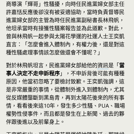
商導演「輝哥」性騷擾，向時任民進黨婦女部主任
許嘉恬反應後卻沒有被妥適協助，當時負責督導民
進黨婦女部的主管為時任民進黨副秘書長林飛帆，
他坦承當時有接獲性騷案報告並為此道歉。對此，
曾與林飛帆一起參與太陽花學運的社運人士王奕凱
直言：「怎麼會進入體制內，有權力後，還是對這
種性騷處理事情該怎麼做還會不懂呢？」
對於林飛帆坦言，民進黨婦女部給他的
資訊
是「
當
事人決定不走申訴程序
」，不申訴背後可能有種種
原因，他當初忽略了要檢討致歉。王奕凱強調，這
是非常嚴重的事情，從體制外進入到體制內，尤其
從反媒體壟斷到黑島青，再到太陽花後來的所有事
情，看看後來這10年，發生多少性騷、PUA、職場
權勢性侵事件，而且都是發生在上新聞、過去的夥
伴跟後進以及前輩身上。