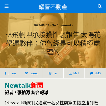
耀晉不動產
2023-06-02 • No Comments
林飛帆坦承接獲性騷報告 太陽花
學運夥伴：你曾經是可以積極處
理的
Share
Tweet
Pin
Mail
SMS
Newtalk
新聞
記者 / 張柏源 綜合報導
[Newtalk新聞] 民進黨一名女性前黨工指控遭到廠