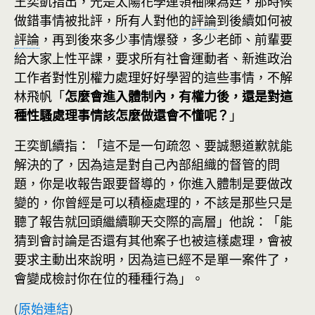
王奕凱指出，光是太陽花學運領袖陳為廷，那時候
做錯事情被批評，所有人對他的
評論
到後續如何被
評論
，再到後來多少事情爆發，多少老師、前輩要
給大家上性平課，要求所有社會運動者、新進政治
工作者對性別權力處理好好學習的這些事情，不解
林飛帆「
怎麼會進入體制內，有權力後，還是對這
種性騷處理事情該怎麼做還會不懂呢？
」
王奕凱續指：「這不是一句疏忽、要誠懇道歉就能
解決的了，因為這是對自己內部組織的督管的問
題，你是收報告跟要督導的，你進入體制是要做改
變的，你曾經是可以積極處理的，不該是那些只是
聽了報告就回頭繼續聊天交際的高層」他說：「能
猜到會討論是否還有其他案子也被這樣處理，會被
要求主動出來說明，因為這已經不是單一案件了，
會變成檢討你在位的種種行為」。
(
原始連結
)