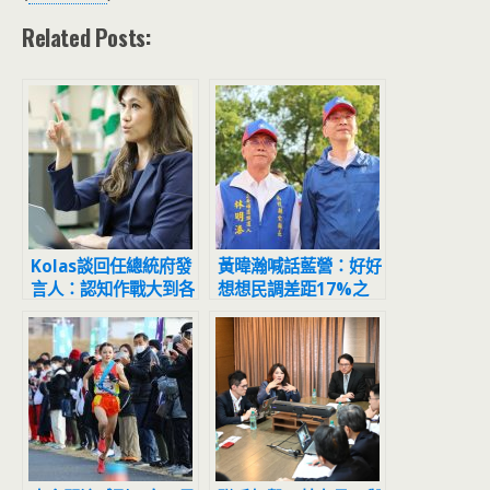
Related Posts:
Kolas談回任總統府發
黃暐瀚喊話藍營：好好
言人：認知作戰大到各
想想民調差距17%之
位無法想像
多的深藍選區為何選到
輸!