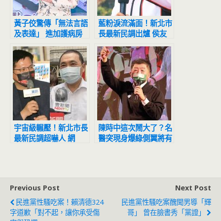
黃子佼驚傳「無法言語
藍粉淚流滿面！新北市
及表達」 進加護病房
長最新民調出爐 侯友
救治最新病況曝
宜超震撼
宇宙級輾壓！新北市長
陳時中這次鬧大了？名
最新民調超嚇人 網
醫突現身爆綠側翼將有
驚：滅亡計畫開始
「這動作」
Previous Post
Next Post
民進黨性騷吃案！賴清德324
民進黨性騷吃案醜聞男導「輝
字道歉「對不起，讓你承受傷
哥」 曾在臉書秀「黨證」