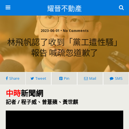
耀晉不動產
2023-06-01 • No Comments
林飛帆認了收到「黨工遭性騷」
報告 喊疏忽道歉了
Share
Tweet
Pin
Mail
SMS
中時
新聞網
記者 / 程子威、曾薏蘋、黃世麒