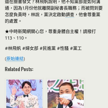
還在臉書發文？林飛帆說明，他不知黨部是如何溝
通，因為1月份他就離開副秘書長職務；而被問到要
怎麼負責時，林說，黨決定啟動
調查
，他會尊重黨
的處置。
★中時新聞網關心您，尊重身體自主權！請撥打
113、110。
#林飛帆 #婦女部 #民進黨 #性騷 #黨工
(
原始連結
)
Related Posts: