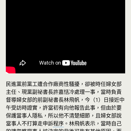
民進黨前黨工遭合作廠商性騷擾，卻被時任婦女部
主任、現黨副祕書長許嘉恬冷處理一事，當時負責
督導婦女部的前副祕書長林飛帆，今（1）日接近中
午受訪時證實，許當初有向他報告此事，但由於要
保護當事人隱私，所以他不清楚細節，且婦女部說
當事人不打算走申訴
程序
。林飛帆表示，當時自己