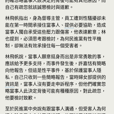
的確忽略當事人該決定的背後可能有其他原因，而
自己有疏忽就該誠懇檢討與道歉。
林飛帆指出，身為督導主管，員工遭到性騷擾卻未
能在第一時間承接住當事人、
提供
必要協助，造成
當事人獨自承受這些壓力跟傷害，他表達歉意；林
也提到，必須思考跟檢討，為何民進黨有性平機
制，卻無法有效承接住每一個受害者。
林飛帆說，當事人願意挺身而出是非常勇敢的事，
應該給予更多支持，而事件發生後，許嘉恬有簡略
向他報告，但這是性平事件，基於保護當事人隱
私，自己只收到一些簡略報告，當時婦女部提供的
資訊
是，當事人沒有要走申訴程序，但他們確實忽
略當事人此決定背後可能有種種原因，對此疏忽，
他要檢討致歉。
至於民進黨中央說有跟當事人溝通，但受害人為何