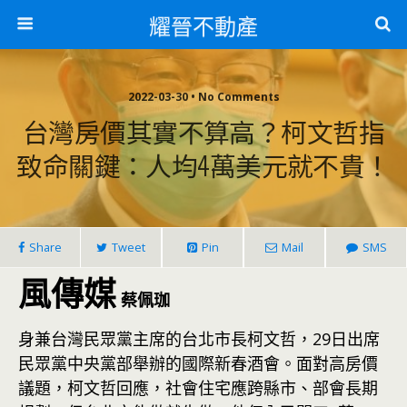
耀晉不動產
2022-03-30 • No Comments
台灣房價其實不算高？柯文哲指
致命關鍵：人均4萬美元就不貴！
Share
Tweet
Pin
Mail
SMS
風傳媒
蔡佩珈
身兼台灣民眾黨主席的台北市長柯文哲，29日出席
民眾黨中央黨部舉辦的國際新春酒會。面對高房價
議題，柯文哲回應，社會住宅應跨縣市、部會長期