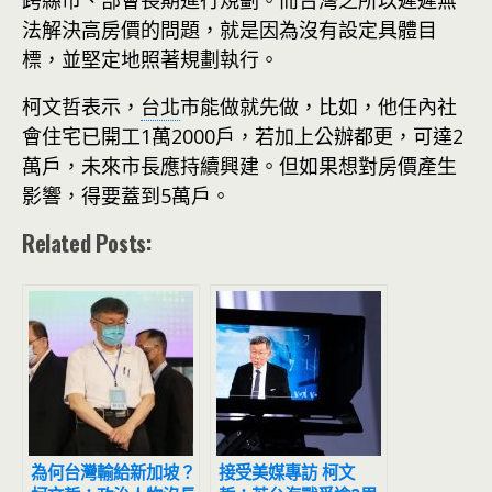
跨縣市、部會長期進行規劃。而台灣之所以遲遲無
法解決高房價的問題，就是因為沒有設定具體目
標，並堅定地照著規劃執行。
柯文哲表示，
台北
市能做就先做，比如，他任內社
會住宅已開工1萬2000戶，若加上公辦都更，可達2
萬戶，未來市長應持續興建。但如果想對房價產生
影響，得要蓋到5萬戶。
Related Posts:
為何台灣輸給新加坡？
接受美媒專訪 柯文