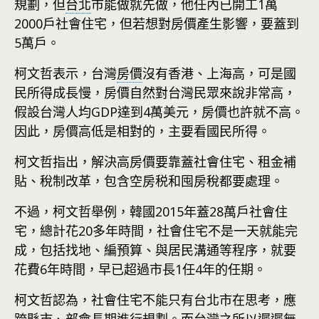
規劃，但
台北
市能做就先做，他任內已開工1萬
2000戶社會住宅，但若想對房價產生影響，要蓋到
5萬戶。
柯文哲表示，台灣
房價
沒有香港、上海高，可是國
民所得成長慢，房價自然對台灣民眾來說非常高，
假設台灣人均GDP達到4萬美元，房價也許就不高。
因此，房價高低是相對的，主要看國民所得。
柯文哲指出，解決高房價要靠蓋社會住宅、租金補
貼、稅制改革，包含空房税和囤房稅都要處理。
不過，柯文哲舉例，韓國2015年蓋28萬戶社會住
宅，總計花20多年時間，社會住宅不是一天就能完
成，包括找地、編預算、與居民溝通等程序，就要
花費6年時間，早已超過市長1任4年的任期。
柯文哲認為，社會住宅不能只有台北市在思考，應