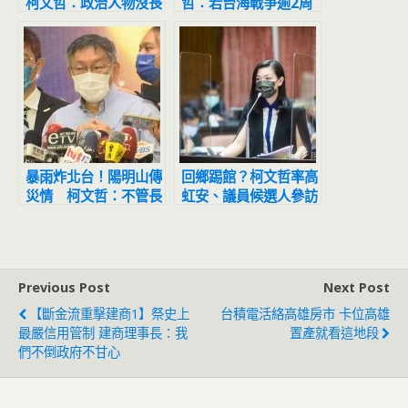
柯文哲：政治人物沒長
哲：若台海戰爭逾2周
期計畫，只有「撈錢計
習近平會出事
畫」
暴雨炸北台！陽明山傳
回鄉踢館？柯文哲率高
災情 柯文哲：不管長
虹安、議員候選人參訪
官在哪，底下的人都能
竹市 參選與否這樣說
照SOP
Previous Post
Next Post
【斷金流重擊建商1】祭史上
台積電活絡高雄房市 卡位高雄
最嚴信用管制 建商理事長：我
置產就看這地段
們不倒政府不甘心