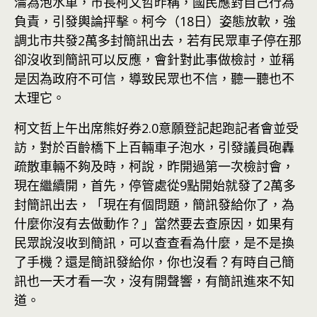
淪為泡水車，市長柯文哲昨稱，國民應對自己行為
負責，引發輿論抨擊。柯今（18日）姿態放軟，強
調北市共發2萬多封簡訊出去，若有民眾車子停在那
卻沒收到簡訊可以反應，會針對此事做檢討，並稱
是因為政府不可信，導致民眾也不信，聽一聽也不
太理它。
柯文哲上午出席熊好券2.0意願登記起跑記者會並受
訪，對於百齡橋下上百輛車子泡水，引發議員砲轟
疏散車輛不夠及時，柯說，昨開過第一次檢討會，
現在繼續開，首先，停管處從9點開始就發了2萬多
封簡訊出去，「現在有個問題，簡訊發給你了，為
什麼你沒有去做動作？」當然要去查原因，如果有
民眾說沒收到簡訊，可以查查看為什麼，是不是換
了手機？還是簡訊發給你，你也沒看？有時自己簡
訊也一天才看一次，沒有開聲響，有簡訊進來不知
道。