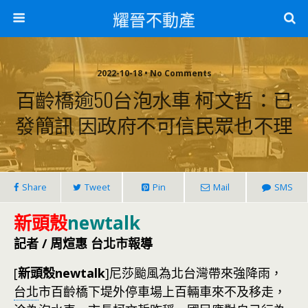
耀晉不動產
2022-10-18 • No Comments
百齡橋逾50台泡水車 柯文哲：已
發簡訊 因政府不可信民眾也不理
Share
Tweet
Pin
Mail
SMS
新頭殼
newtalk
記者 / 周煊惠 台北市報導
[
新頭殼newtalk
]
尼莎颱風為北台灣帶來強降雨，
台北
市百齡橋下堤外停車場上百輛車來不及移走，