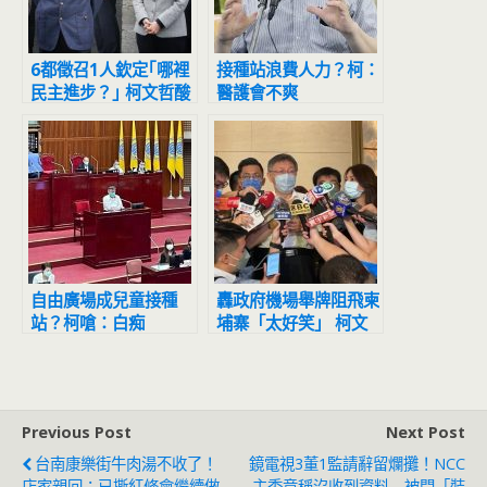
6都徵召1人欽定｢哪裡
接種站浪費人力？柯：
民主進步？｣ 柯文哲酸
醫護會不爽
蔡英文：跟習近平差不
多
自由廣場成兒童接種
轟政府機場舉牌阻飛柬
站？柯嗆：白痴
埔寨「太好笑」 柯文
哲：怎會國家這樣處理
問題
Previous Post
Next Post
台南康樂街牛肉湯不收了！
鏡電視3董1監請辭留爛攤！NCC
店家親回：已撕紅條會繼續做
主委竟稱沒收到資料 被問「裝