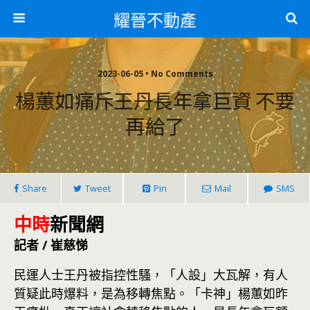
耀晉不動產
2023-06-05 • No Comments
楊蕙如痛斥王丹長年拿巨資 不要
再給了
Share
Tweet
Pin
Mail
SMS
中時
新聞網
記者 / 崔慈悌
民運人士王丹被指控性騷，「人設」大瓦解，有人
質疑此時爆料，是為移轉焦點。「卡神」楊蕙如昨