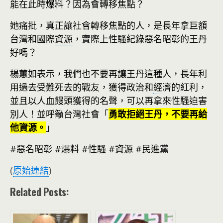
能在此時爆料？因為會轉移焦點？
她痛批，真正讓社會轉移焦點的人，是長年拿巨額
台灣和國際
資源
，實際上性騷紀錄惡名昭彰的王丹
好嗎？
楊蕙如表示，我們也不要再讓王丹這種人，長年利
用過去受難死去的戰友，獲得政治和
經濟
的紅利，
並且以人血饅頭獲得的名聲，可以再拿來性騷迫害
別人！並呼籲台灣社會「
勇敢拒絕王丹，不要再給
他資源。
」
#惡名昭彰 #爆料 #性騷 #資源 #民進黨
(
原始連結
)
Related Posts: