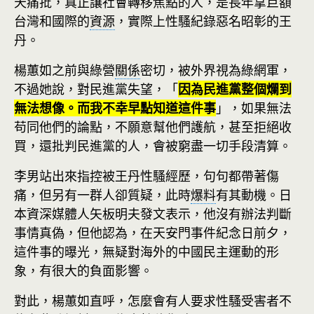
天痛批，真正讓社會轉移焦點的人，是長年拿巨額
台灣和國際的
資源
，實際上性騷紀錄惡名昭彰的王
丹。
楊蕙如之前與綠營
關係
密切，被外界視為綠網軍，
不過她說，對民進黨失望，「
因為民進黨整個爛到
無法想像。而我不幸早點知道這件事
」，如果無法
苟同他們的論點，不願意幫他們護航，甚至拒絕收
買，還批判民進黨的人，會被窮盡一切手段清算。
李男站出來指控被王丹性騷經歷，句句都帶著傷
痛，但另有一群人卻質疑，此時
爆料
有其動機。日
本資深媒體人矢板明夫發文表示，他沒有辦法判斷
事情真偽，但他認為，在天安門事件紀念日前夕，
這件事的曝光，無疑對海外的中國民主運動的形
象，有很大的負面影響。
對此，楊蕙如直呼，怎麼會有人要求性騷受害者不