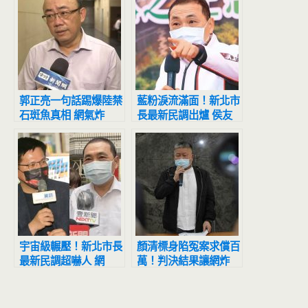
郭正亮一句話踢爆陸禁
藍粉淚流滿面！新北市
石斑魚真相 網氣炸
長最新民調出爐 侯友
了：當人民白癡？
宜超震撼
宇宙級輾壓！新北市長
顏清標身陷冤案求償百
最新民調超嚇人 網
萬！判決結果讓網炸
驚：滅亡計畫開始
鍋：官逼民反