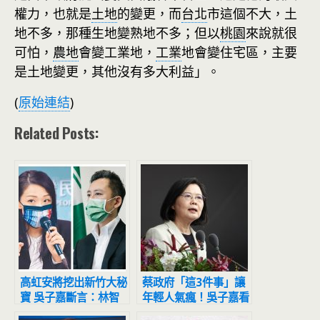
權力，也就是
土地
的變更，而
台北
市這個不大，土
地不多，那種生地變熟地不多；但以
桃園
來說就很
可怕，
農地
會變工業地，
工業
地會變住宅區，主要
是土地變更，其他沒有多大利益」。
(
原始連結
)
Related Posts:
高虹安將挖出新竹大秘
蔡政府「這3件事」讓
寶 吳子嘉斷言：林智
年輕人氣瘋！吳子嘉看
堅恐為這事拼到底
完民調嚇壞了