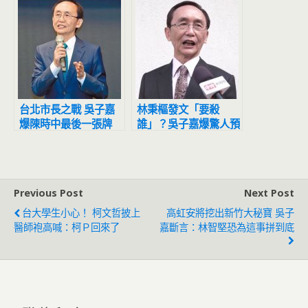
台北市長之戰 吳子嘉
林秉樞發文「要殺
爆陳時中最後一張牌
誰」？吳子嘉爆驚人預
測：這人掛掉了
Previous Post
Next Post
台大學生小心！ 柯文哲披上
高虹安將挖出新竹大秘寶 吳子
醫師袍高喊：柯Ｐ回來了
嘉斷言：林智堅恐為這事拼到底