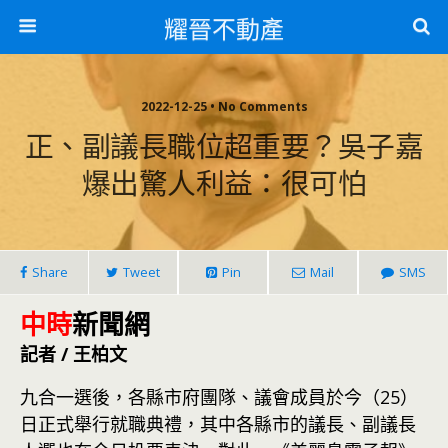
耀晉不動產
2022-12-25 • No Comments
正、副議長職位超重要？吳子嘉
爆出驚人利益：很可怕
Share
Tweet
Pin
Mail
SMS
中時
新聞網
記者 / 王柏文
九合一選後，各縣市府團隊、議會成員於今（25）
日正式舉行就職典禮，其中各縣市的議長、副議長