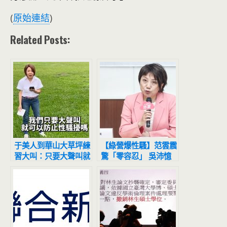
(
原始連結
)
Related Posts:
于美人到華山大草坪練
【綠營爆性騷】范雲震
習大叫：只要大聲叫就
驚「零容忍」 吳沛憶
可以防止性騷擾嗎?
喊黨內也要究責