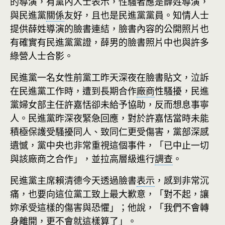
的導演，有黨內人士表示，性騷者應是薛姓導演，
與民進黨
關係
友好，且也是民進黨黨員。知情人士
提供薛姓導演的臉書連結，臉書內容的公開照片也
有確實有民進黨黨證，薛男的臉書照片中也與許多
綠營人士合影。
民進黨一名女性前黨工昨天深夜在臉書貼文，泣訴
在民進黨工作時，遭到長期合作
廠商
性騷擾，民進
黨婦女部主任許嘉恬卻未給予協助，反而想息事寧
人。民進黨昨深夜緊急回應，對於許嘉恬當時未能
積極保護受騷擾同人、致同仁更受傷害，黨部深感
遺憾，黨中央也非常重視這個事件，「已中止一切
與該廠商之合作」，並拉高層級進行
調查
。
民進黨主席賴清德今天透過臉書
表示
，感到非常沉
痛，也要向這位黨工致上最大歉意，「對不起，讓
妳承受這樣的傷害與恐懼」；他說，「我們不會轉
身離開，更不會就這樣算了」。