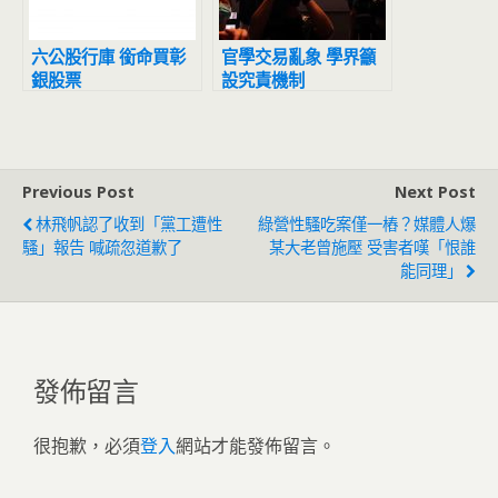
六公股行庫 銜命買彰
官學交易亂象 學界籲
銀股票
設究責機制
Previous Post
Next Post
林飛帆認了收到「黨工遭性
綠營性騷吃案僅一樁？媒體人爆
騷」報告 喊疏忽道歉了
某大老曾施壓 受害者嘆「恨誰
能同理」
發佈留言
很抱歉，必須
登入
網站才能發佈留言。