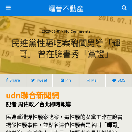
耀晉不動產
2023-06-01 • No Comments
民進黨性騷吃案醜聞男導「輝
哥」 曾在臉書秀「黨證」
Share
Tweet
Pin
Mail
SMS
udn聯合新聞網
記者 周佑政／台北即時報導
民進黨遭爆性騷案吃案，遭性騷的女黨工昨在臉書
揭發性騷事件，並點名這位性騷者是名叫「
輝哥
」