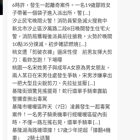
6時許，發生一起離奇案件。一名19歲鄒姓女
子帶著一個袋子進入派出所，警 […]
汐止民宅晚間火警！消防員緊急滅火搜救中
新北市汐止區汐萬路二段8日晚間發生住宅火
警，消防局獲報後派員前往搶救，火勢於晚間
10點35分撲滅，初步確認燃燒 […]
桃女遭「剪破衣褲」逼床性侵 前男友揮大剪
刀：看妳怎跑！下場曝
桃園一名宋姓男子與成年A女原為男女朋友，
兩人某日在宋男住處發生爭執，宋男涉嫌拿出
一把大型且尖銳剪刀，先拉扯並壓 […]
基隆街頭驚見搖擺哥！蛇行還單手騎車露餡
警攔查揪出毒駕
基隆市暖暖區昨天（7日）凌晨發生一起毒駕
案件！一名男子騎乘機車行經暖暖區碇內街
時，不僅一路左搖右晃，還單手騎車 […]
基隆湖海路連環撞！17歲少年逆超「撞翻4機
車」 2騎士送醫