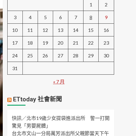
1
2
3
4
5
6
7
8
9
10
11
12
13
14
15
16
17
18
19
20
21
22
23
24
25
26
27
28
29
30
31
« 7 月
ETtoday 社會新聞
快訊／北市19歲少女提袋進派出所 警一打開
驚見「男嬰屍體」
台北市文山一分局萬芳派出所父親節當天下午