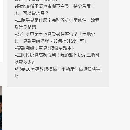
●
房地產權不清楚產權不完整「持分房屋土
地」可以貸款嗎？
●
二胎房貸是什麼？完整解析申請條件、流程
及常見問題
●
為什麼申請土地貸款過件率低？「土地分
類、貸款申請流程、如何提升過件率」
●
貸款淺談：車貸(持續更新中)
●
二順位房貸高額低利！我的新竹房屋二胎可
以貸多少?
●
只要10分鐘教您搞懂：不動產估價與價格種
類