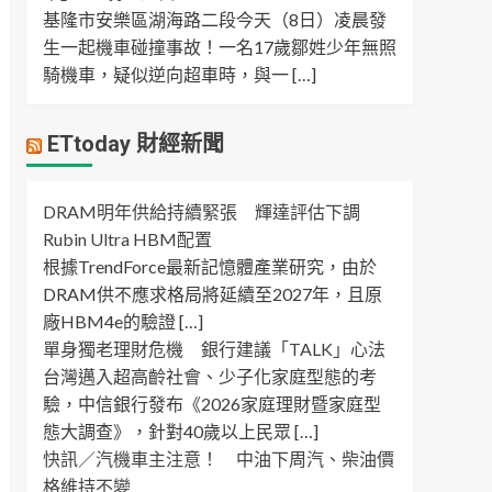
基隆市安樂區湖海路二段今天（8日）凌晨發
生一起機車碰撞事故！一名17歲鄒姓少年無照
騎機車，疑似逆向超車時，與一 […]
ETtoday 財經新聞
DRAM明年供給持續緊張 輝達評估下調
Rubin Ultra HBM配置
根據TrendForce最新記憶體產業研究，由於
DRAM供不應求格局將延續至2027年，且原
廠HBM4e的驗證 […]
單身獨老理財危機 銀行建議「TALK」心法
台灣邁入超高齡社會、少子化家庭型態的考
驗，中信銀行發布《2026家庭理財暨家庭型
態大調查》，針對40歲以上民眾 […]
快訊／汽機車主注意！ 中油下周汽、柴油價
格維持不變