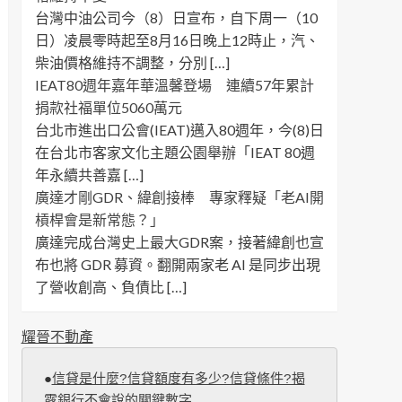
台灣中油公司今（8）日宣布，自下周一（10
日）凌晨零時起至8月16日晚上12時止，汽、
柴油價格維持不調整，分別 […]
IEAT80週年嘉年華溫馨登場 連續57年累計
捐款社福單位5060萬元
台北市進出口公會(IEAT)邁入80週年，今(8)日
在台北市客家文化主題公園舉辦「IEAT 80週
年永續共善嘉 […]
廣達才剛GDR、緯創接棒 專家釋疑「老AI開
槓桿會是新常態？」
廣達完成台灣史上最大GDR案，接著緯創也宣
布也將 GDR 募資。翻開兩家老 AI 是同步出現
了營收創高、負債比 […]
耀晉不動產
●
信貸是什麼?信貸額度有多少?信貸條件?揭
露銀行不會說的關鍵數字