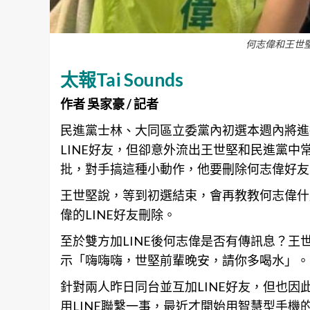
何志偉和王世
太報Tai Sounds
作者 吳家豪 / 記者
民進黨士林、大同區立委黨內初選本週內將進
LINE好友，但卻意外流出王世堅和民進黨中
批，對手搞這種小動作，他要刪除何志偉好友
王世堅說，等到初選結束，會再教教何志偉什
偉的LINE好友刪除。
至於雙方加LINE後何志偉是否有傳訊息？王
示「嗨嗨嗨，世堅前輩晚安，請你多喝水」。
針對兩人昨日同台並互加LINE好友，但也
用LINE聯繫一事，最近才開始用智慧型手機