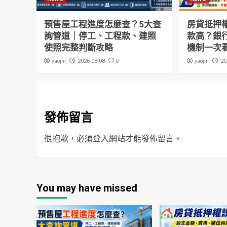
預售屋工程進度怎麼查？5大查
房貸抵押
詢管道｜停工、工程款、建照
款高？銀
使照完整判斷攻略
機制一次
yaojin
0
yaojin
2026-08-08
20
發佈留言
很抱歉，必須
登入
網站才能發佈留言。
You may have missed