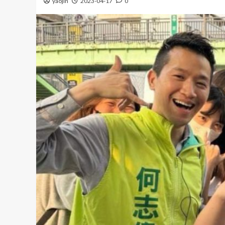
yaojin
2023-04-17
0