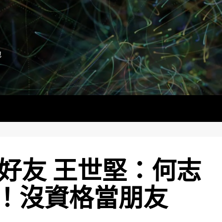
地
E好友 王世堅：何志
！沒資格當朋友