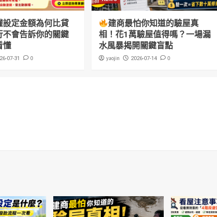
權設定金額為何比貸
建商最怕你知道的驗屋真
行不會告訴你的關鍵
相！花1萬驗屋值得嗎？一場漏
看懂
水風暴揭開關鍵盲點
0
yaojin
0
26-07-31
2026-07-14