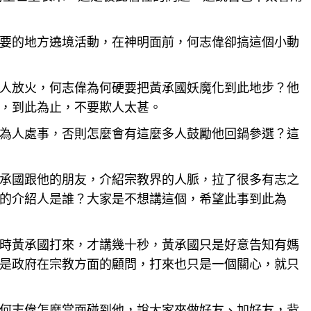
要的地方遶境活動，在神明面前，何志偉卻搞這個小動
人放火，何志偉為何硬要把黃承國妖魔化到此地步？他
，到此為止，不要欺人太甚。
為人處事，否則怎麼會有這麼多人鼓勵他回鍋參選？這
承國跟他的朋友，介紹宗教界的
人脈
，拉了很多有志之
的介紹人是誰？大家是不想講這個，希望此事到此為
時黃承國打來，才講幾十秒，黃承國只是好意告知有媽
是政府在宗教方面的顧問，打來也只是一個關心，就只
何志偉怎麼當面碰到他，說大家來做好友、加好友，背