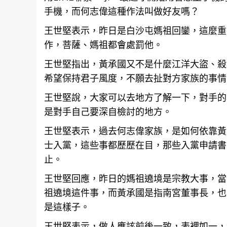
手機，而何志偉這種作法叫做好友嗎？
王世堅表示，昨日是白沙屯媽祖回鑾，這麼重
作，菩薩、媽祖都會處罰他。
王世堅指出，黃承國又不是什麼江洋大盜、殺
希望保持君子風度，不願去扯對方家族的事情
王世堅說，大家可以去地方了解一下，對手的
是對手自己要深自檢討的地方。
王世堅表示，過去何志偉家族，是如何依靠黃
士入黨，這些事都歷歷在目，那些入黨申請書
止。
王世堅回應，昨日的
媽祖
遶境是宗教大事，當
祖遶境這件事，而黃承國是指南宮董事長，也
是這樣子。
王世堅表示，做人應該前後一致，表裡如一，