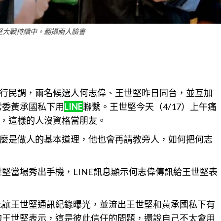
堅大戰持續中。翻攝兩人臉書
行民調，兩名候選人何志偉、王世堅昨日同台，並互加
常委黃承國私下用
LINE
聯繫。王世堅今天（4/17）上午痛
，這樣的人沒資格當朋友。
麼是做人的基本道理，他也會再請教旁人，如何把何志
世堅當場秀出手機，LINE訊息顯示何志偉傳訊給王世堅表
因此讓王世堅通訊紀錄曝光，並流出王世堅和黃承國私下有
的王世堅表示，這是彼此
信任
的問題，還說自己不太會用