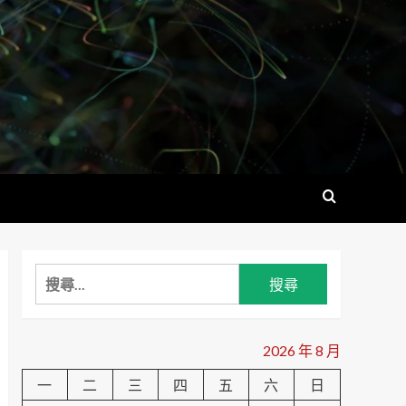
搜
尋
關
鍵
2026 年 8 月
字:
一
二
三
四
五
六
日