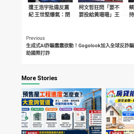
遭王浩宇批違反黨
柯文哲狂問「要不
蔡
紀 王世堅爆氣：閉
要投給黃珊珊」王
持
嘴！被罷免就回去
世堅：感情跟理性
堅
當太監
還在掙扎啦
「
Continue
Previous
生成式AI詐騙蠢蠢欲動！Gogolook加入全球反詐
Reading
助國際打詐
More Stories
NEWS
NEWS