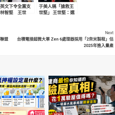
英文下令全黨支
于美人稱「搶救王
林智堅 王世
世堅」 王世堅：選
：團結前提是
戰以來最溫暖的話
不能黑白顛倒」
Next
騙聯盟
台積電接超微大單 Zen 6處理器採用「2奈米製程」估
2025年進入量產
NEWS