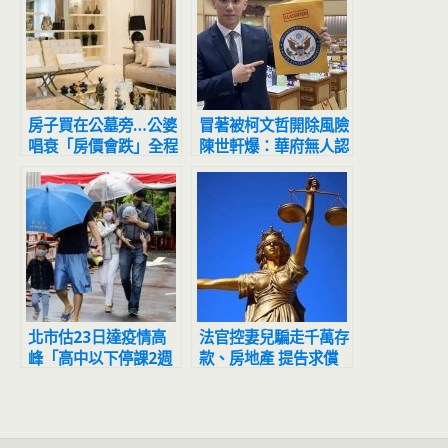
房子買在公墓旁…公婆
冒著被柯文哲開除風險
唱衰「房價會跌」全程
陳世軒爆：華府無人認
擺臭臉 人妻怒噴：等
識侯友宜
到都買不起
北市估23日達疫情高
法官控妻兒騙走千萬存
峰「高中以下停課2週
款、房地產 提告求償
避難？」 雙北回應了
遭打臉敗訴