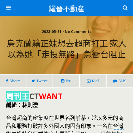
耀晉不動產
2023-05-31 • No Comments
烏克蘭籍正妹想去超商打工 家人
以為她「走投無路」急衝台阻止
Share
Tweet
Pin
Mail
SMS
周刊王
CT
WANT
編輯：林則澄
台灣超商的密集度在世界名列前茅，常以多元的商
品和服務打破許多外國人的固有印象。一名在
台灣