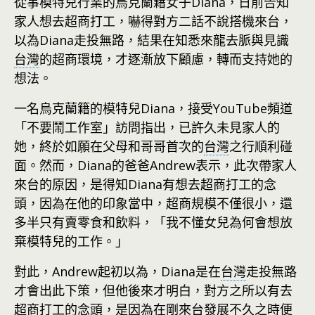
從事模特兒行業的烏克蘭籍女子Diana，日前告知
家人想去超商打工，嚇得對方二話不說搭機來台，
以為Diana走投無路，結果在知悉來龍去脈與見識
台灣
的超商環境，才逐漸放下顧慮，轉而支持她的
想法。
一名烏克蘭籍的模特兒Diana，接受YouTube頻道
「不要鬧工作室」訪問指出，已許久未見家人的
她，終於如願在父母和哥哥首次的
台灣
之行順利碰
面。然而，Diana的爸爸Andrew表示，此次帶家人
來台的原因，是得知Diana有想去超商打工的念
頭，因為在他的印象當中，超商規模不僅很小，還
多半只有賣零食和飲料，「我不懂女兒為何會想放
棄模特兒的工作。」
對此，Andrew起初以為，Diana是在
台灣
走投無路
才會出此下策，但他後來才明白，對方之所以有去
超商打工的念頭，是因為在剛來台發展不久之時便