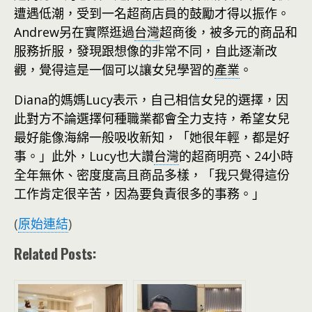
遭遇低潮，受到一名超商店員的鼓勵才得以振作。
Andrew另在實際逛過
台灣
超商後，被多元的商品和
服務折服，發現跟想像的非常不同，自此逐漸改
觀，覺得這是一個可以讓女兒學習的
產業
。
Diana的媽媽Lucy表示，自己相信女兒的選擇，因
此對方不論選擇何種職業都會全力支持，希望女兒
最好能像海綿一般吸收新知，「她很年輕，都是好
事。」此外，Lucy也大讚
台灣
的超商明亮、24小時
全年無休、密度度高且商品多樣，「我只覺得這份
工作肯定很辛苦，因為要負責很多的事務。」
(
原始連結
)
Related Posts: