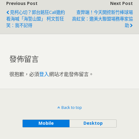
Previous Post
Next Post
見柯心切？郭台銘狂Call邀約
查弊端！今天開挖新竹棒球場
看海喊「海誓山盟」 柯文哲狂
高虹安：邀美大聯盟場務專家協
笑：我不記得
助
發佈留言
很抱歉，必須
登入
網站才能發佈留言。
Back to top
Mobile
Desktop