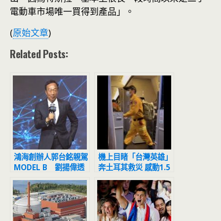
電動車市場唯一買得到產品」。
(
原始文章
)
Related Posts:
鴻海創辦人郭台銘親駕
機上目睹「台灣英雄」
MODEL B 劉揚偉透
奔土耳其救災 感動1.5
露BOL生產基地
萬人：為921報恩