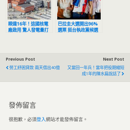
睽違16年！這國核電
巴拉圭大選開出96%
廠啟用 驚人發電量打
選票 挺台執政黨候選
臉蔡政府
人宣告勝選
Previous Post
Next Post
勞工紓困貸款 兩天借出40億
又當回一年兵！當年把役期縮短
成1年的陳水扁說話了
發佈留言
很抱歉，必須
登入
網站才能發佈留言。