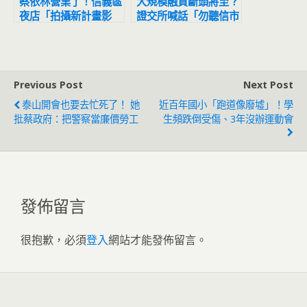
蔡依林營業了！信義區
大規模融資斷頭將至？
夜店「拍攝新計畫影
證交所喊話「勿聽信市
片」網友目擊驚：本人
場流言」
正到翻掉
Previous Post
Next Post
泰山開會也要去忙死了！ 她
近百年國小「跑道像廢墟」！學
批蔡政府：把警察當廉價勞工
生頻跌倒受傷、3年沒辦運動會
發佈留言
很抱歉，必須
登入
網站才能發佈留言。