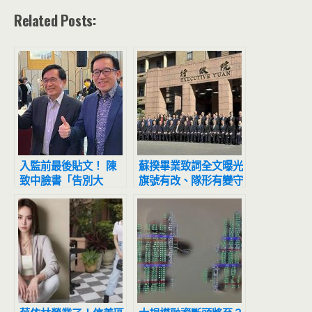
Related Posts:
入監前最後貼文！ 陳
蘇揆畢業致詞全文曝光
致中臉書「告別大
旗號有改、隊形有變守
家」：恩義永銘
護台灣的心始終如一