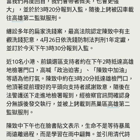
當我們再度回首，我們會帶著微笑，也會更強
大」，並於於3時20分報到入監，隨後上銬被囚車載
往
高雄
第二監獄服刑。
纏訟多年的扁家洗錢案，最高法院認定陳致中有主
觀洗錢犯意，4月26日依洗錢防制法判刑1年定讞，
並訂於今天下午3時30分報到入監。
近10名小港、前鎮選區支持者約在下午2時抵達高雄
地檢署門口，高喊「政治迫害」、「陳致中加油」
等語為他打氣。陳致中約在3時20分抵達雄檢門口，
他頂著提前理好的平頭向支持者感謝致意，隨後在
法警護送下走進地檢署報到，經檢察官訊問確認身
分無誤後發交執行，並被上銬載到燕巢區
高雄
第二
監獄服刑。
陳致中下午也在臉書貼文表示，生命不是等待暴風
雨遠離過程，而是學習在雨中翩舞。並引用清代詩