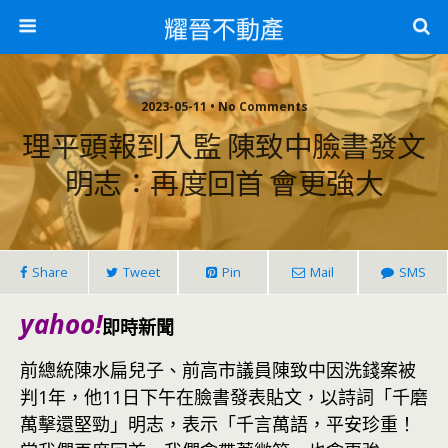
耀晉不動產
2023-05-11 • No Comments
理平頭報到入監 陳致中臉書發文
明志：再度回首 會更強大
Share
Tweet
Pin
Mail
SMS
yahoo!
即時新聞
前總統陳水扁兒子、前高市議員陳致中因洗錢案被
判1年，他11日下午在臉書發表貼文，以詩詞「千磨
萬擊還堅勁」明志，表示「千言萬語，平安珍重！