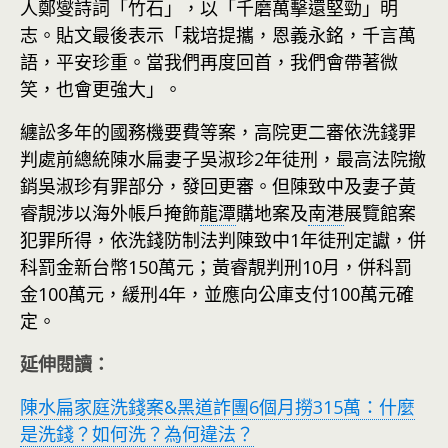
人鄭燮詩詞「竹石」，以「千磨萬擊還堅勁」明
志。貼文最後表示「栽培提攜，恩義永銘，千言萬
語，平安珍重。當我們再度回首，我們會帶著微
笑，也會更強大」。
纏訟多年的國務機要費等案，高院更二審依洗錢罪
判處前總統陳水扁妻子吳淑珍2年徒刑，最高法院撤
銷吳淑珍有罪部分，發回更審。但陳致中及妻子黃
睿靚涉以海外帳戶掩飾
龍潭
購地案及
南港
展覽館案
犯罪所得，依洗錢防制法判陳致中1年徒刑定讞，併
科罰金新台幣150萬元；黃睿靚判刑10月，併科罰
金100萬元，緩刑4年，並應向公庫支付100萬元確
定。
延伸閱
讀
：
陳水扁家庭洗錢案&黑道詐團6個月撈315萬：什麼
是洗錢？如何洗？為何違法？