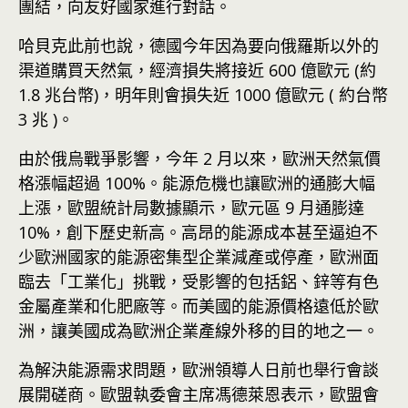
團結，向友好國家進行對話。
哈貝克此前也說，德國今年因為要向俄羅斯以外的
渠道購買天然氣，經濟損失將接近 600 億歐元 (約
1.8 兆台幣)，明年則會損失近 1000 億歐元 ( 約台幣
3 兆 )。
由於俄烏戰爭影響，今年 2 月以來，歐洲天然氣價
格漲幅超過 100%。能源危機也讓歐洲的通膨大幅
上漲，歐盟統計局數據顯示，歐元區 9 月通膨達
10%，創下歷史新高。高昂的能源成本甚至逼迫不
少歐洲國家的能源密集型企業減產或停產，歐洲面
臨去「工業化」挑戰，受影響的包括鋁、鋅等有色
金屬產業和化肥廠等。而美國的能源價格遠低於歐
洲，讓美國成為歐洲企業產線外移的目的地之一。
為解決能源需求問題，歐洲領導人日前也舉行會談
展開磋商。歐盟執委會主席馮德萊恩表示，歐盟會