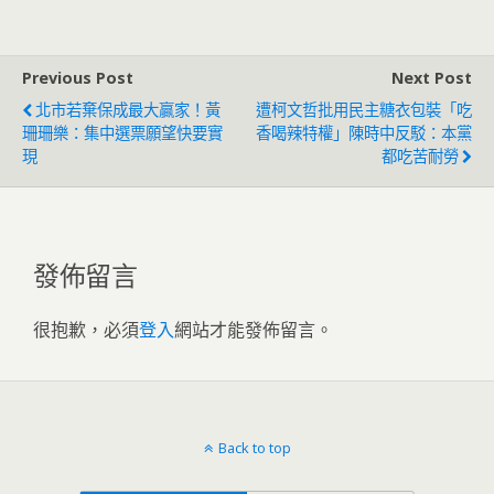
上最澎湃
Previous Post
Next Post
北市若棄保成最大贏家！黃
遭柯文哲批用民主糖衣包裝「吃
珊珊樂：集中選票願望快要實
香喝辣特權」陳時中反駁：本黨
現
都吃苦耐勞
發佈留言
很抱歉，必須
登入
網站才能發佈留言。
Back to top