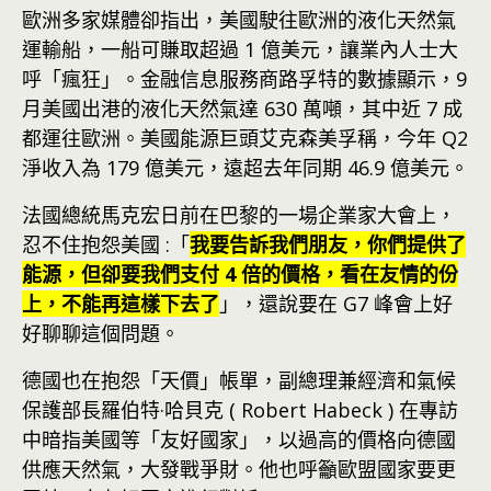
歐洲多家媒體卻指出，美國駛往歐洲的液化天然氣
運輸船，一船可賺取超過 1 億美元，讓業內人士大
呼「瘋狂」。金融信息服務商路孚特的數據顯示，9
月美國出港的液化天然氣達 630 萬噸，其中近 7 成
都運往歐洲。美國能源巨頭艾克森美孚稱，今年 Q2
淨收入為 179 億美元，遠超去年同期 46.9 億美元。
法國總統馬克宏日前在巴黎的一場企業家大會上，
忍不住抱怨美國 :「
我要告訴我們朋友，你們提供了
能源，但卻要我們支付 4 倍的價格，看在友情的份
上，不能再這樣下去了
」，還說要在 G7 峰會上好
好聊聊這個問題。
德國也在抱怨「天價」帳單，副總理兼經濟和氣候
保護部長羅伯特·哈貝克 ( Robert Habeck ) 在專訪
中暗指美國等「友好國家」，以過高的價格向德國
供應天然氣，大發戰爭財。他也呼籲歐盟國家要更