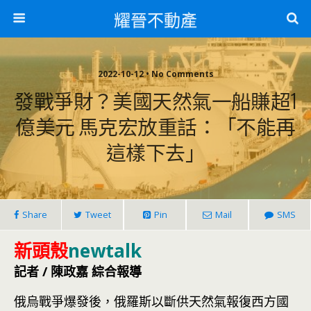
耀晉不動產
2022-10-12 • No Comments
發戰爭財？美國天然氣一船賺超1
億美元 馬克宏放重話：「不能再
這樣下去」
Share
Tweet
Pin
Mail
SMS
新頭殼
newtalk
記者 / 陳政嘉 綜合報導
俄烏戰爭爆發後，俄羅斯以斷供天然氣報復西方國