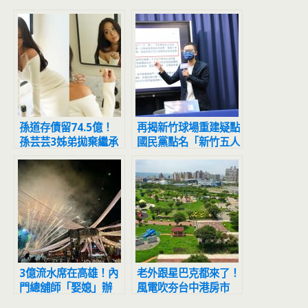
孫道存債留74.5億！
再揭新竹球場重建疑點
孫芸芸3姊弟拋棄繼承
國民黨點名「新竹五人
前女友顏寧3子女卻沒
幫」
這麼做
3億流水席在高雄！內
老外跟星巴克都來了！
門總舖師「娶媳」辦
風電吹夯台中港房市
200桌 觀光局長：史