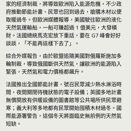
家的經濟制裁，將導致歐洲陷入能源危機，不少政
府推動節能計畫、民眾也回到過去，搶購木材以便
取暖過冬。但歐洲媒體報導，美國駛往歐洲的液化
天然氣運輸船，一船可賺超過 1 億美元，大發橫
財。法國總統馬克宏放下重話，要在 G7 峰會好好
談談，「不能再這樣下去了」。
綜合外媒報告，由於歐盟追隨美國對俄羅斯施加多
輪制裁，導致俄國斷供天然氣，讓歐洲的能源陷入
緊張，天然氣和電力價格都飆升。
法國推出全國節能計畫，號召民眾減少熱水淋浴時
間，夜間關閉待機狀態的電子設備；英國多地計畫
無償開放有供暖設備的圖書館等公共場所供民眾避
寒；義大利等多地都有民眾開始囤積木材過冬。國
際能源署警告，這個冬天將面臨史無前例的天然氣
短缺。