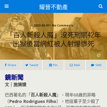
耀晉不動產
2023-03-07 • No Comments
「百人斬殺人魔」沒死刑關42年
出獄後當網紅被人射爆慘死
Share
Tweet
Pin
Mail
SMS
鏡新聞
文｜施旖婕
巴西著名的「
百人斬殺人魔
」、現年68歲的菲略
（
Pedro Rodrigues Filho
），他這輩子至少殺了