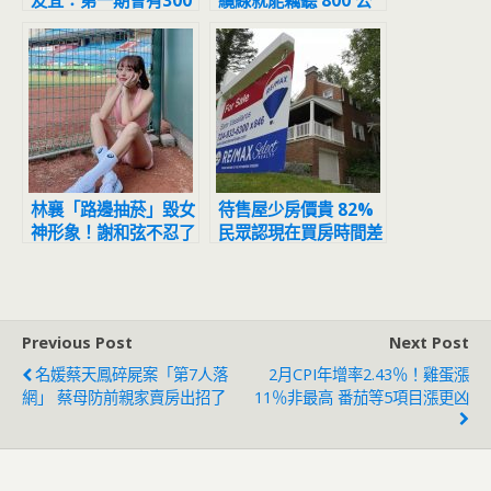
友宜：第一期會有300
纜線就能竊聽 800 公
億投資、進駐2000名
尺外談話內容
員工
林襄「路邊抽菸」毀女
待售屋少房價貴 82%
神形象！謝和弦不忍了
民眾認現在買房時間差
1句話護航
13年新高
Previous Post
Next Post
名媛蔡天鳳碎屍案「第7人落
2月CPI年增率2.43％！雞蛋漲
網」 蔡母防前親家賣房出招了
11％非最高 番茄等5項目漲更凶