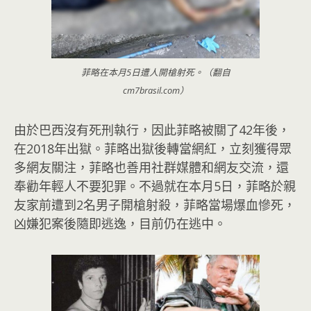
菲略在本月5日遭人開槍射死。（翻自
cm7brasil.com）
由於巴西沒有死刑執行，因此菲略被關了42年後，
在2018年出獄。菲略出獄後轉當網紅，立刻獲得眾
多網友關注，菲略也善用社群媒體和網友交流，還
奉勸年輕人不要犯罪。不過就在本月5日，菲略於親
友家前遭到2名男子開槍射殺，菲略當場爆血慘死，
凶嫌犯案後隨即逃逸，目前仍在逃中。