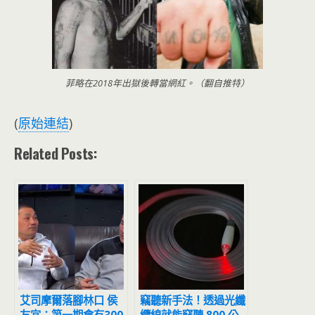
菲略在2018年出獄後轉當網紅。（翻自推特）
(
原始連結
)
Related Posts:
艾司摩爾落腳林口 侯
竊聽新手法！透過光纖